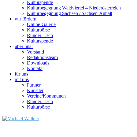
Kulturspende
Kulturbegegnung Waldviertel – Niederösterreich
Kulturbegegnung Sachsen / Sachsen-Anhalt
wir fördern
Online-Galerie
Kulturbörse
Runder Tisch
Kulturspende
über uns!
Vorstand
Redaktionsteam
Downloads
Kontakt
für uns!
mit uns
Partner
Künstler
Vereine/Kommunen
Runder Tisch
Kulturbörse
Ich habe es nicht gewollt