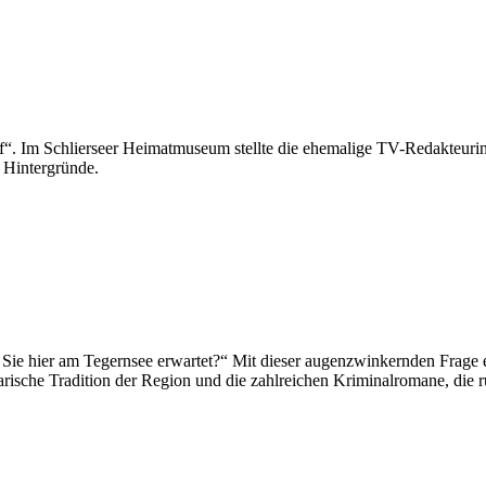
“. Im Schlierseer Heimatmuseum stellte die ehemalige TV-Redakteurin 
e Hintergründe.
begeistert am Tegernsee
as Sie hier am Tegernsee erwartet?“ Mit dieser augenzwinkernden Frage
erarische Tradition der Region und die zahlreichen Kriminalromane, die