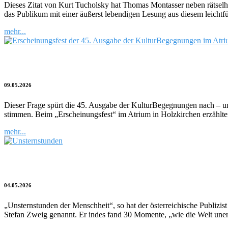
Dieses Zitat von Kurt Tucholsky hat Thomas Montasser neben rätselh
das Publikum mit einer äußerst lebendigen Lesung aus diesem leicht
mehr...
Geht die Menschlichkeit verloren?
09.05.2026
Dieser Frage spürt die 45. Ausgabe der KulturBegegnungen nach – und
stimmen. Beim „Erscheinungsfest“ im Atrium in Holzkirchen erzählten
mehr...
Die Verdunklung der Welt
04.05.2026
„Unsternstunden der Menschheit“, so hat der österreichische Publizi
Stefan Zweig genannt. Er indes fand 30 Momente, „wie die Welt uner