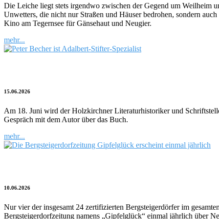
Die Leiche liegt stets irgendwo zwischen der Gegend um Weilheim und 
Unwetters, die nicht nur Straßen und Häuser bedrohen, sondern auch
Kino am Tegernsee für Gänsehaut und Neugier.
mehr...
Kulturblitz | Peter Becher und Bernhard S
15.06.2026
Am 18. Juni wird der Holzkirchner Literaturhistoriker und Schriftst
Gespräch mit dem Autor über das Buch.
mehr...
Gipfelglück im Bergsteigerdorf
10.06.2026
Nur vier der insgesamt 24 zertifizierten Bergsteigerdörfer im gesam
Bergsteigerdorfzeitung namens „Gipfelglück“ einmal jährlich über Ne