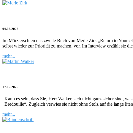
HEALTH, HOPE & HAPPINESS
04.06.2026
Im März erschien das zweite Buch von Merle Zirk „Return to Yourself
selbst wieder zur Priorität zu machen, vor. Im Interview erzählt sie di
mehr...
Bruno in der Bredouille – Martin Walker 
17.05.2026
„Kann es sein, dass Sie, Herr Walker, sich nicht ganz sicher sind, w
„Bredouille“. Zugleich verwies sie nicht ohne Stolz auf die lange lit
mehr...
Kulturblitz | Tegernsee-Krimi barrierefrei