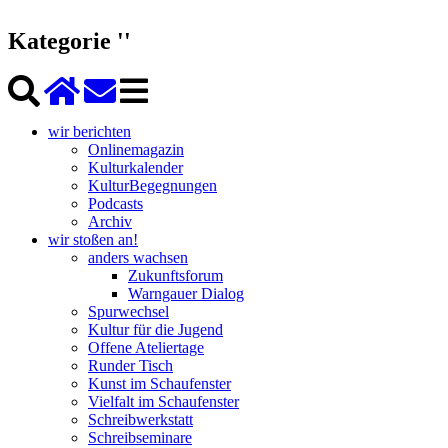
Kategorie ''
wir berichten
Onlinemagazin
Kulturkalender
KulturBegegnungen
Podcasts
Archiv
wir stoßen an!
anders wachsen
Zukunftsforum
Warngauer Dialog
Spurwechsel
Kultur für die Jugend
Offene Ateliertage
Runder Tisch
Kunst im Schaufenster
Vielfalt im Schaufenster
Schreibwerkstatt
Schreibseminare