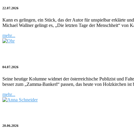
22.07.2026
Kann es gelingen, ein Stück, das der Autor für unspielbar erklärte 
Michael Wallner gelingt es, „Die letzten Tage der Menschheit“ von K
mehr...
Kulturblitz | Ohr sein beim ZAMMA-Bank
04.07.2026
Seine heutige Kolumne widmet der österreichische Publizist und Fal
besser zum „Zamma-Bankerl“ passen, das heute von Holzkirchen ist bu
mehr...
„Ich bin die dunkle Seite der Alpen“
20.06.2026