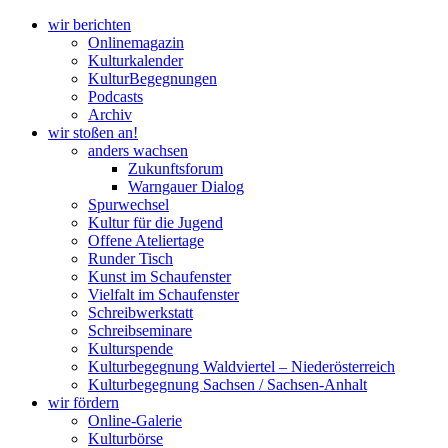
wir berichten
Onlinemagazin
Kulturkalender
KulturBegegnungen
Podcasts
Archiv
wir stoßen an!
anders wachsen
Zukunftsforum
Warngauer Dialog
Spurwechsel
Kultur für die Jugend
Offene Ateliertage
Runder Tisch
Kunst im Schaufenster
Vielfalt im Schaufenster
Schreibwerkstatt
Schreibseminare
Kulturspende
Kulturbegegnung Waldviertel – Niederösterreich
Kulturbegegnung Sachsen / Sachsen-Anhalt
wir fördern
Online-Galerie
Kulturbörse