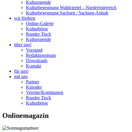
Kulturspende
Kulturbegegnung Waldviertel – Niederösterreich
Kulturbegegnung Sachsen / Sachsen-Anhalt
wir fördern
Online-Galerie
Kulturbörse
Runder Tisch
Kulturspende
über uns!
Vorstand
Redaktionsteam
Downloads
Kontakt
für uns!
mit uns
Partner
Künstler
Vereine/Kommunen
Runder Tisch
Kulturbörse
Onlinemagazin