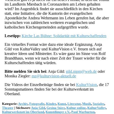
im Landkreis Miesbach in Coronazeiten am Leben gehalten
wird? Im Augenblick findet sie ausschließlich in den Kirchen
statt, eine Initiative, die die Kantorin der evangelischen
Apostelkirche Andrea Wehrmann ins Leben gerufen hat, die aber
inzwischen von zahlreichen weiteren evangelischen und
katholischen Kirchengemeinden aufgegriffen wurde.
Lesetipp:
Kirche Las Bühne: Solidarität mit Kulturschaffenden
Ein virtuelles Format wäre dazu eine ideale Ergänzung. Anja
Gild von KulturValley und KulturVision e.V. freuen sich auf
kreative Ideen und Mitstreiter. Es wäre ganz im Sinne von Rolf
Brandthaus, wenn wir nach einer Zeit der Trauer wieder für die
Kulturschaffenden tätig würden.
Bitte melden Sie sich bei
: Anja Gild:
gild.mpm@web.de
oder
Monika Ziegler:
mz@kulturvision-aktuell.de
Die Videos der Einzelbeiträge finden sie bei
KulturVision
, die 17
Sonntagsmatinees finden Sie bei der Kulturwerkstatt im
Oberland.
Kategorie:
Archiv
,
Fotografie
,
Kinder
,
Kunst
,
Literatur
,
Musik
,
Soziales
,
Theater
|
Stichwort:
Anja Gild
,
Gesina Stärz
,
Kultur online
,
KulturValley
,
Kulturwerkstatt im Oberland
,
Kunstdünger e.V.
,
Paul Warburton
,