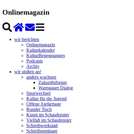
Onlinemagazin
wir berichten
Onlinemagazin
Kulturkalender
KulturBegegnungen
Podcasts
Archiv
wir stoßen an!
anders wachsen
Zukunftsforum
Warngauer Dialog
Spurwechsel
Kultur für die Jugend
Offene Ateliertage
Runder Tisch
Kunst im Schaufenster
Vielfalt im Schaufenster
Schreibwerkstatt
Schreibseminare