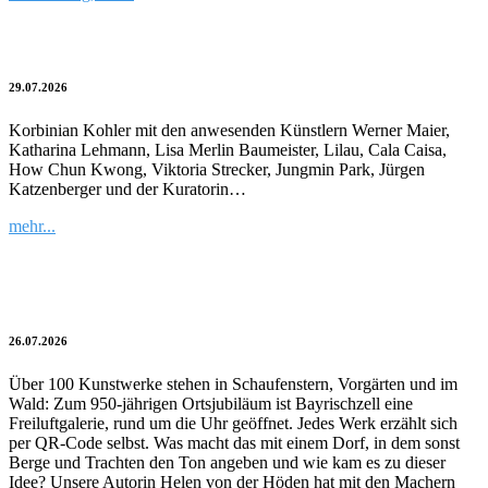
Neue Kunst in der Gallery Koko
29.07.2026
Korbinian Kohler mit den anwesenden Künstlern Werner Maier,
Katharina Lehmann, Lisa Merlin Baumeister, Lilau, Cala Caisa,
How Chun Kwong, Viktoria Strecker, Jungmin Park, Jürgen
Katzenberger und der Kuratorin…
mehr...
Art Walk: Bayrischzell als offene Galerie
26.07.2026
Über 100 Kunstwerke stehen in Schaufenstern, Vorgärten und im
Wald: Zum 950-jährigen Ortsjubiläum ist Bayrischzell eine
Freiluftgalerie, rund um die Uhr geöffnet. Jedes Werk erzählt sich
per QR-Code selbst. Was macht das mit einem Dorf, in dem sonst
Berge und Trachten den Ton angeben und wie kam es zu dieser
Idee? Unsere Autorin Helen von der Höden hat mit den Machern