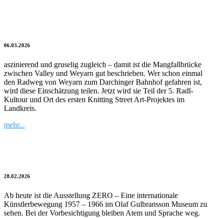
Knitting Street Art über der Mangfall
06.03.2026
aszinierend und gruselig zugleich – damit ist die Mangfallbrücke
zwischen Valley und Weyarn gut beschrieben. Wer schon einmal
den Radweg von Weyarn zum Darchinger Bahnhof gefahren ist,
wird diese Einschätzung teilen. Jetzt wird sie Teil der 5. Radl-
Kultour und Ort des ersten Knitting Street Art-Projektes im
Landkreis.
mehr...
Sprachlos in ZERO
28.02.2026
Ab heute ist die Ausstellung ZERO – Eine internationale
Künstlerbewegung 1957 – 1966 im Olaf Gulbransson Museum zu
sehen. Bei der Vorbesichtigung bleiben Atem und Sprache weg.