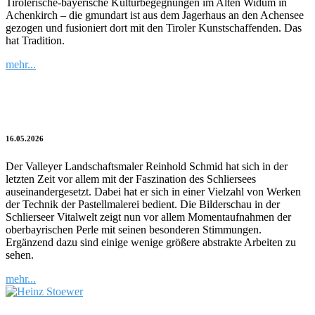
Tirolerische-bayerische Kulturbegegnungen im Alten Widum in
Achenkirch – die gmundart ist aus dem Jagerhaus an den Achensee
gezogen und fusioniert dort mit den Tiroler Kunstschaffenden. Das
hat Tradition.
mehr...
Der Schliersee in voller Pracht
16.05.2026
Der Valleyer Landschaftsmaler Reinhold Schmid hat sich in der
letzten Zeit vor allem mit der Faszination des Schliersees
auseinandergesetzt. Dabei hat er sich in einer Vielzahl von Werken
der Technik der Pastellmalerei bedient. Die Bilderschau in der
Schlierseer Vitalwelt zeigt nun vor allem Momentaufnahmen der
oberbayrischen Perle mit seinen besonderen Stimmungen.
Ergänzend dazu sind einige wenige größere abstrakte Arbeiten zu
sehen.
mehr...