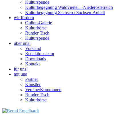
Kulturspende
Kulturbegegnung Waldviertel – Niederösterreich
Kulturbegegnung Sachsen / Sachsen-Anhalt
wir fördern
Online-Galerie
Kulturbörse
Runder Tisch
Kulturspende
über uns!
Vorstand
Redaktionsteam
Downloads
Kontakt
für uns!
mit uns
Partner
Künstler
Vereine/Kommunen
Runder Tisch
Kulturbörse
Kunst braucht Tiefe