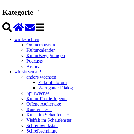
Kategorie ''
wir berichten
Onlinemagazin
Kulturkalender
KulturBegegnungen
Podcasts
Archiv
wir stoßen an!
anders wachsen
Zukunftsforum
Warngauer Dialog
Spurwechsel
Kultur für die Jugend
Offene Ateliertage
Runder Tisch
Kunst im Schaufenster
Vielfalt im Schaufenster
Schreibwerkstatt
Schreibseminare