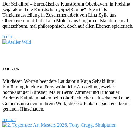
Der Schafhof – Europäisches Kunstforum Oberbayern in Freising
zeigt aktuell die Kunstschau „SpielRäume“. Sie ist als
Tandemausstellung in Zusammenarbeit von Lina Zylla aus
Oberbayern und Judit Lilla Molnár aus Ungarn entstanden – mal
quietschbunt, mal philosophisch, doch auf allen Ebenen spielerisch.
mehr...
„Nichts bleibt, alles wandelt sich“
13.07.2026
Mit diesen Worten beendete Laudatorin Katja Sebald ihre
Einführung in eine außergewöhnliche Ausstellung zweier
hochkarätiger Künstler. Maler Bernd Zimmer und Bildhauer
Andreas Kuhnlein haben beim oberflächlichen Hinschauen keine
Gemeinsamkeiten in ihrem Werk, diese offenbaren sich erst beim
genauen Hinschauen.
mehr...
Fünf Mal Tony Cragg am Tegernsee