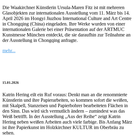
Die Waakirchner Künstlerin Ursula-Maren Fitz ist mit mehreren
Glasobjekten zur internationalen Ausstellung vom 11. März bis 14.
April 2026 im Hongyi Jiuzhou International Culture and Art Centre
in Chongqing (China) eingeladen. Ihre Werke wurden von einer
internationalen Galerie bei einer Präsentation auf der ARTMUC
Kunstmesse München entdeckt, die sie daraufhin zur Teilnahme an
der Ausstellung in Chongqing anfragte.
mehr...
Regelmäßige Unregelmäßigkeiten
15.01.2026
Katrin Hering eilt ein Ruf voraus: Denkt man an die renommierte
Künstlerin und ihre Papierarbeiten, so kommen sofort die weißen,
mit Skalpell, Stanzeisen und Papierbohrer bearbeiteten Flächen in
den Sinn. Das wird sich vermutlich ändern – zumindest was das
Weiß betrifft. In der Ausstellung „Aus der Reihe“ zeigt Katrin
Hering neben weißen Arbeiten auch viele farbige. Bis Anfang März
ist ihre Papierkunst im Holzkirchner KULTUR im Oberbräu zu
sehen.