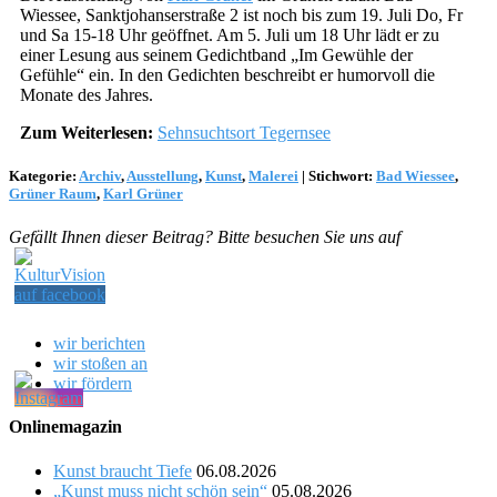
Wiessee, Sanktjohanserstraße 2 ist noch bis zum 19. Juli Do, Fr
und Sa 15-18 Uhr geöffnet. Am 5. Juli um 18 Uhr lädt er zu
einer Lesung aus seinem Gedichtband „Im Gewühle der
Gefühle“ ein. In den Gedichten beschreibt er humorvoll die
Monate des Jahres.
Zum Weiterlesen:
Sehnsuchtsort Tegernsee
Kategorie:
Archiv
,
Ausstellung
,
Kunst
,
Malerei
|
Stichwort:
Bad Wiessee
,
Grüner Raum
,
Karl Grüner
Gefällt Ihnen dieser Beitrag? Bitte besuchen Sie uns auf
wir berichten
wir stoßen an
wir fördern
Onlinemagazin
Kunst braucht Tiefe
06.08.2026
„Kunst muss nicht schön sein“
05.08.2026