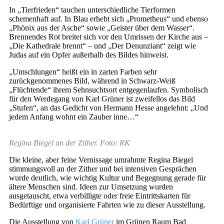
In „Tierfrieden“ tauchen unterschiedliche Tierformen
schemenhaft auf. In Blau erhebt sich „Prometheus“ und ebenso
„Phönix aus der Asche“ sowie „Geister über dem Wasser“.
Brennendes Rot breitet sich vor den Umrissen der Kirche aus –
„Die Kathedrale brennt“ – und „Der Denunziant“ zeigt wie
Judas auf ein Opfer außerhalb des Bildes hinweist.
„Umschlungen“ heißt ein in zarten Farben sehr
zurückgenommenes Bild, während in Schwarz-Weiß
„Flüchtende“ ihrem Sehnsuchtsort entgegenlaufen. Symbolisch
für den Werdegang von Karl Grüner ist zweifellos das Bild
„Stufen“, an das Gedicht von Hermann Hesse angelehnt: „Und
jedem Anfang wohnt ein Zauber inne…“
Regina Biegel an der Zither. Foto: RK
Die kleine, aber feine Vernissage umrahmte Regina Biegel
stimmungsvoll an der Zither und bei intensiven Gesprächen
wurde deutlich, wie wichtig Kultur und Begegnung gerade für
ältere Menschen sind. Ideen zur Umsetzung wurden
ausgetauscht, etwa verbilligte oder freie Eintrittskarten für
Bedürftige und organisierte Fahrten wie zu dieser Ausstellung.
Die Ausstellung von
Karl Grüner
im Grünen Raum Bad