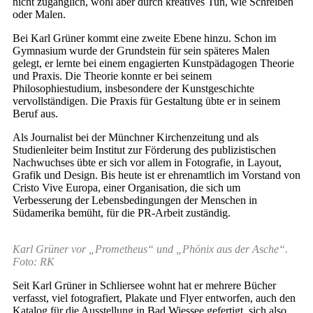
nicht zugänglich, wohl aber durch kreatives Tun, wie Schreiben
oder Malen.
Bei Karl Grüner kommt eine zweite Ebene hinzu. Schon im
Gymnasium wurde der Grundstein für sein späteres Malen
gelegt, er lernte bei einem engagierten Kunstpädagogen Theorie
und Praxis. Die Theorie konnte er bei seinem
Philosophiestudium, insbesondere der Kunstgeschichte
vervollständigen. Die Praxis für Gestaltung übte er in seinem
Beruf aus.
Als Journalist bei der Münchner Kirchenzeitung und als
Studienleiter beim Institut zur Förderung des publizistischen
Nachwuchses übte er sich vor allem in Fotografie, in Layout,
Grafik und Design. Bis heute ist er ehrenamtlich im Vorstand von
Cristo Vive Europa, einer Organisation, die sich um
Verbesserung der Lebensbedingungen der Menschen in
Südamerika bemüht, für die PR-Arbeit zuständig.
Karl Grüner vor „Prometheus“ und „Phönix aus der Asche“.
Foto: RK
Seit Karl Grüner in Schliersee wohnt hat er mehrere Bücher
verfasst, viel fotografiert, Plakate und Flyer entworfen, auch den
Katalog für die Ausstellung in Bad Wiessee gefertigt, sich also