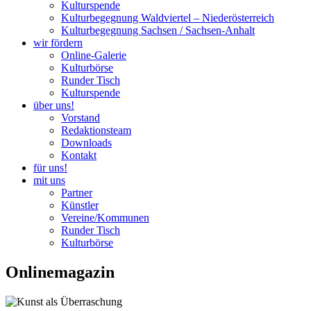
Kulturspende
Kulturbegegnung Waldviertel – Niederösterreich
Kulturbegegnung Sachsen / Sachsen-Anhalt
wir fördern
Online-Galerie
Kulturbörse
Runder Tisch
Kulturspende
über uns!
Vorstand
Redaktionsteam
Downloads
Kontakt
für uns!
mit uns
Partner
Künstler
Vereine/Kommunen
Runder Tisch
Kulturbörse
Onlinemagazin