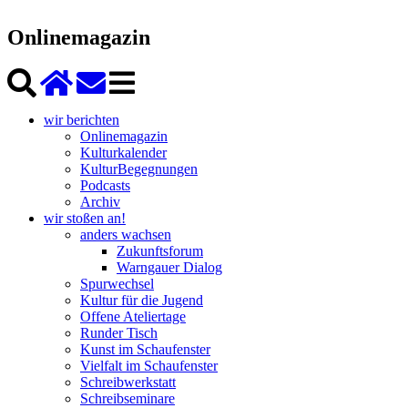
Onlinemagazin
wir berichten
Onlinemagazin
Kulturkalender
KulturBegegnungen
Podcasts
Archiv
wir stoßen an!
anders wachsen
Zukunftsforum
Warngauer Dialog
Spurwechsel
Kultur für die Jugend
Offene Ateliertage
Runder Tisch
Kunst im Schaufenster
Vielfalt im Schaufenster
Schreibwerkstatt
Schreibseminare