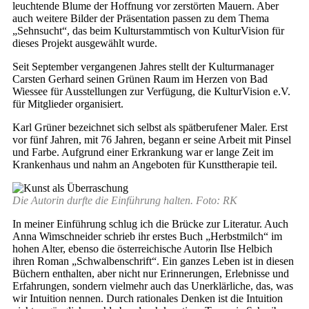
leuchtende Blume der Hoffnung vor zerstörten Mauern. Aber
auch weitere Bilder der Präsentation passen zu dem Thema
„Sehnsucht“, das beim Kulturstammtisch von KulturVision für
dieses Projekt ausgewählt wurde.
Seit September vergangenen Jahres stellt der Kulturmanager
Carsten Gerhard seinen Grünen Raum im Herzen von Bad
Wiessee für Ausstellungen zur Verfügung, die KulturVision e.V.
für Mitglieder organisiert.
Karl Grüner bezeichnet sich selbst als spätberufener Maler. Erst
vor fünf Jahren, mit 76 Jahren, begann er seine Arbeit mit Pinsel
und Farbe. Aufgrund einer Erkrankung war er lange Zeit im
Krankenhaus und nahm an Angeboten für Kunsttherapie teil.
Die Autorin durfte die Einführung halten. Foto: RK
In meiner Einführung schlug ich die Brücke zur Literatur. Auch
Anna Wimschneider schrieb ihr erstes Buch „Herbstmilch“ im
hohen Alter, ebenso die österreichische Autorin Ilse Helbich
ihren Roman „Schwalbenschrift“. Ein ganzes Leben ist in diesen
Büchern enthalten, aber nicht nur Erinnerungen, Erlebnisse und
Erfahrungen, sondern vielmehr auch das Unerklärliche, das, was
wir Intuition nennen. Durch rationales Denken ist die Intuition