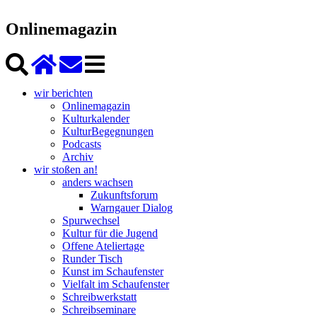
Onlinemagazin
wir berichten
Onlinemagazin
Kulturkalender
KulturBegegnungen
Podcasts
Archiv
wir stoßen an!
anders wachsen
Zukunftsforum
Warngauer Dialog
Spurwechsel
Kultur für die Jugend
Offene Ateliertage
Runder Tisch
Kunst im Schaufenster
Vielfalt im Schaufenster
Schreibwerkstatt
Schreibseminare