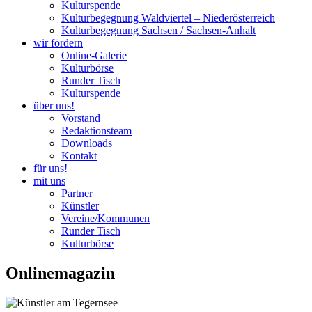
Kulturspende
Kulturbegegnung Waldviertel – Niederösterreich
Kulturbegegnung Sachsen / Sachsen-Anhalt
wir fördern
Online-Galerie
Kulturbörse
Runder Tisch
Kulturspende
über uns!
Vorstand
Redaktionsteam
Downloads
Kontakt
für uns!
mit uns
Partner
Künstler
Vereine/Kommunen
Runder Tisch
Kulturbörse
Onlinemagazin