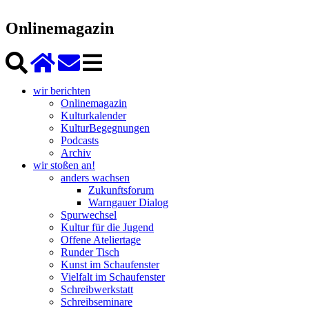
Onlinemagazin
wir berichten
Onlinemagazin
Kulturkalender
KulturBegegnungen
Podcasts
Archiv
wir stoßen an!
anders wachsen
Zukunftsforum
Warngauer Dialog
Spurwechsel
Kultur für die Jugend
Offene Ateliertage
Runder Tisch
Kunst im Schaufenster
Vielfalt im Schaufenster
Schreibwerkstatt
Schreibseminare