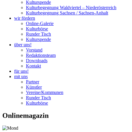
Kulturspende
Kulturbegegnung Waldviertel – Niederösterreich
Kulturbegegnung Sachsen / Sachsen-Anhalt
wir fördern
Online-Galerie
Kulturbörse
Runder Tisch
Kulturspende
über uns!
Vorstand
Redaktionsteam
Downloads
Kontakt
für uns!
mit uns
Partner
Künstler
Vereine/Kommunen
Runder Tisch
Kulturbörse
Onlinemagazin