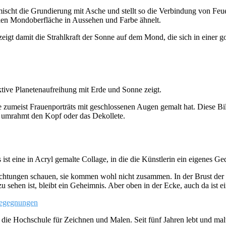
mischt die Grundierung mit Asche und stellt so die Verbindung von Fe
ealen Mondoberfläche in Aussehen und Farbe ähnelt.
d zeigt damit die Strahlkraft der Sonne auf dem Mond, die sich in ein
ktive Planetenaufreihung mit Erde und Sonne zeigt.
ie zumeist Frauenporträts mit geschlossenen Augen gemalt hat. Diese Bil
 umrahmt den Kopf oder das Dekollete.
st eine in Acryl gemalte Collage, in die die Künstlerin ein eigenes Ged
chtungen schauen, sie kommen wohl nicht zusammen. In der Brust der Fra
u sehen ist, bleibt ein Geheimnis. Aber oben in der Ecke, auch da ist 
rBegegnungen
die Hochschule für Zeichnen und Malen. Seit fünf Jahren lebt und malt