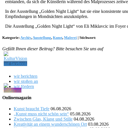
entstanden, da sich die Künstlerin während des Malprozesses zeitwei
In der Ausstellung „Golden Night Light“ hat sie eine konsistente u
Empfindungen in Mondnächten anzuknüpfen.
Die Ausstellung „Golden Night Light“ von Eli Miklavcic im Foyer
Kategorie:
Archiv
,
Ausstellung
,
Kunst
,
Malerei
|
Stichwort:
Gefällt Ihnen dieser Beitrag? Bitte besuchen Sie uns auf
wir berichten
wir stoßen an
wir fördern
Onlinemagazin
Kunst braucht Tiefe
06.08.2026
„Kunst muss nicht schön sein“
05.08.2026
Zwischen Glas, Klang und Stille
04.08.2026
Kreativität an einem wunderschönen Ort
03.08.2026