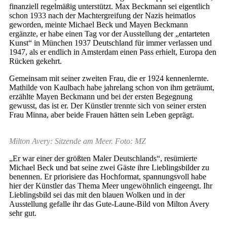
finanziell regelmäßig unterstützt. Max Beckmann sei eigentlich
schon 1933 nach der Machtergreifung der Nazis heimatlos
geworden, meinte Michael Beck und Mayen Beckmann
ergänzte, er habe einen Tag vor der Ausstellung der „entarteten
Kunst“ in München 1937 Deutschland für immer verlassen und
1947, als er endlich in Amsterdam einen Pass erhielt, Europa den
Rücken gekehrt.
Gemeinsam mit seiner zweiten Frau, die er 1924 kennenlernte.
Mathilde von Kaulbach habe jahrelang schon von ihm geträumt,
erzählte Mayen Beckmann und bei der ersten Begegnung
gewusst, das ist er. Der Künstler trennte sich von seiner ersten
Frau Minna, aber beide Frauen hätten sein Leben geprägt.
Milton Avery: Sitzende am Meer. Foto: MZ
„Er war einer der größten Maler Deutschlands“, resümierte
Michael Beck und bat seine zwei Gäste ihre Lieblingsbilder zu
benennen. Er priorisiere das Hochformat, spannungsvoll habe
hier der Künstler das Thema Meer ungewöhnlich eingeengt. Ihr
Lieblingsbild sei das mit den blauen Wolken und in der
Ausstellung gefalle ihr das Gute-Laune-Bild von Milton Avery
sehr gut.