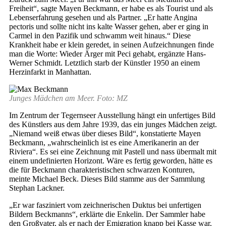
Freiheit“, sagte Mayen Beckmann, er habe es als Tourist und als
Lebenserfahrung gesehen und als Partner. „Er hatte Angina
pectoris und sollte nicht ins kalte Wasser gehen, aber er ging in
Carmel in den Pazifik und schwamm weit hinaus.“ Diese
Krankheit habe er klein geredet, in seinen Aufzeichnungen finde
man die Worte: Wieder Ärger mit Peci gehabt, ergänzte Hans-
Werner Schmidt. Letztlich starb der Künstler 1950 an einem
Herzinfarkt in Manhattan.
Junges Mädchen am Meer. Foto: MZ
Im Zentrum der Tegernseer Ausstellung hängt ein unfertiges Bild
des Künstlers aus dem Jahre 1939, das ein junges Mädchen zeigt.
„Niemand weiß etwas über dieses Bild“, konstatierte Mayen
Beckmann, „wahrscheinlich ist es eine Amerikanerin an der
Riviera“. Es sei eine Zeichnung mit Pastell und nass übermalt mit
einem undefinierten Horizont. Wäre es fertig geworden, hätte es
die für Beckmann charakteristischen schwarzen Konturen,
meinte Michael Beck. Dieses Bild stamme aus der Sammlung
Stephan Lackner.
„Er war fasziniert vom zeichnerischen Duktus bei unfertigen
Bildern Beckmanns“, erklärte die Enkelin. Der Sammler habe
den Großvater, als er nach der Emigration knapp bei Kasse war,