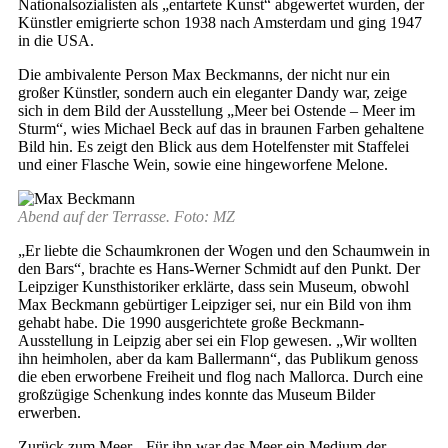
Nationalsozialisten als „entartete Kunst“ abgewertet wurden, der
Künstler emigrierte schon 1938 nach Amsterdam und ging 1947
in die USA.
Die ambivalente Person Max Beckmanns, der nicht nur ein
großer Künstler, sondern auch ein eleganter Dandy war, zeige
sich in dem Bild der Ausstellung „Meer bei Ostende – Meer im
Sturm“, wies Michael Beck auf das in braunen Farben gehaltene
Bild hin. Es zeigt den Blick aus dem Hotelfenster mit Staffelei
und einer Flasche Wein, sowie eine hingeworfene Melone.
Abend auf der Terrasse. Foto: MZ
„Er liebte die Schaumkronen der Wogen und den Schaumwein in
den Bars“, brachte es Hans-Werner Schmidt auf den Punkt. Der
Leipziger Kunsthistoriker erklärte, dass sein Museum, obwohl
Max Beckmann gebürtiger Leipziger sei, nur ein Bild von ihm
gehabt habe. Die 1990 ausgerichtete große Beckmann-
Ausstellung in Leipzig aber sei ein Flop gewesen. „Wir wollten
ihn heimholen, aber da kam Ballermann“, das Publikum genoss
die eben erworbene Freiheit und flog nach Mallorca. Durch eine
großzügige Schenkung indes konnte das Museum Bilder
erwerben.
Zurück zum Meer. „Für ihn war das Meer ein Medium der