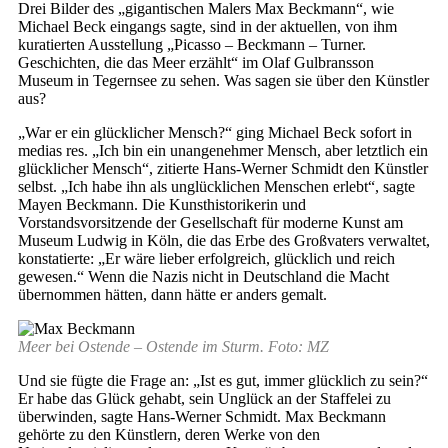
Drei Bilder des „gigantischen Malers Max Beckmann“, wie
Michael Beck eingangs sagte, sind in der aktuellen, von ihm
kuratierten Ausstellung „Picasso – Beckmann – Turner.
Geschichten, die das Meer erzählt“ im Olaf Gulbransson
Museum in Tegernsee zu sehen. Was sagen sie über den Künstler
aus?
„War er ein glücklicher Mensch?“ ging Michael Beck sofort in
medias res. „Ich bin ein unangenehmer Mensch, aber letztlich ein
glücklicher Mensch“, zitierte Hans-Werner Schmidt den Künstler
selbst. „Ich habe ihn als unglücklichen Menschen erlebt“, sagte
Mayen Beckmann. Die Kunsthistorikerin und
Vorstandsvorsitzende der Gesellschaft für moderne Kunst am
Museum Ludwig in Köln, die das Erbe des Großvaters verwaltet,
konstatierte: „Er wäre lieber erfolgreich, glücklich und reich
gewesen.“ Wenn die Nazis nicht in Deutschland die Macht
übernommen hätten, dann hätte er anders gemalt.
Meer bei Ostende – Ostende im Sturm. Foto: MZ
Und sie fügte die Frage an: „Ist es gut, immer glücklich zu sein?“
Er habe das Glück gehabt, sein Unglück an der Staffelei zu
überwinden, sagte Hans-Werner Schmidt. Max Beckmann
gehörte zu den Künstlern, deren Werke von den