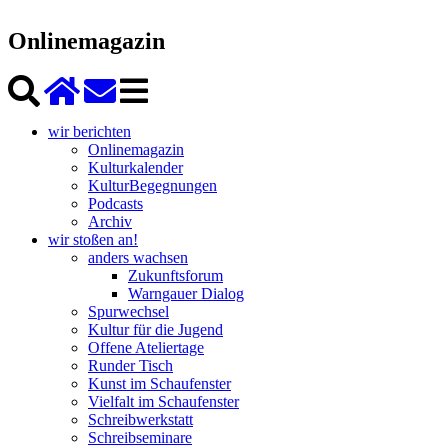
Onlinemagazin
wir berichten
Onlinemagazin
Kulturkalender
KulturBegegnungen
Podcasts
Archiv
wir stoßen an!
anders wachsen
Zukunftsforum
Warngauer Dialog
Spurwechsel
Kultur für die Jugend
Offene Ateliertage
Runder Tisch
Kunst im Schaufenster
Vielfalt im Schaufenster
Schreibwerkstatt
Schreibseminare