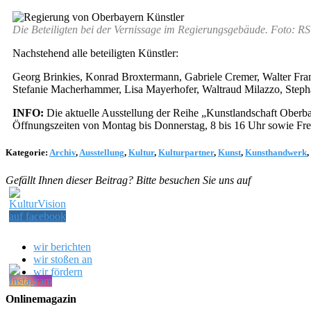
Die Beteiligten bei der Vernissage im Regierungsgebäude. Foto: RS
Nachstehend alle beteiligten Künstler:
Georg Brinkies, Konrad Broxtermann, Gabriele Cremer, Walter Fran
Stefanie Macherhammer, Lisa Mayerhofer, Waltraud Milazzo, Step
INFO:
Die aktuelle Ausstellung der Reihe „Kunstlandschaft Oberbay
Öffnungszeiten von Montag bis Donnerstag, 8 bis 16 Uhr sowie Frei
Kategorie:
Archiv
,
Ausstellung
,
Kultur
,
Kulturpartner
,
Kunst
,
Kunsthandwerk
,
Gefällt Ihnen dieser Beitrag? Bitte besuchen Sie uns auf
wir berichten
wir stoßen an
wir fördern
Onlinemagazin