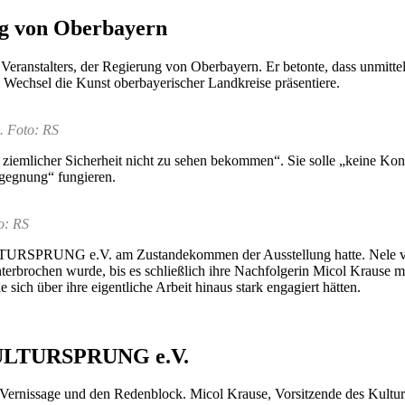
ng von Oberbayern
ranstalters, der Regierung von Oberbayern. Er betonte, dass unmittelb
 Wechsel die Kunst oberbayerischer Landkreise präsentiere.
. Foto: RS
it ziemlicher Sicherheit nicht zu sehen bekommen“. Sie solle „keine 
egegnung“ fungieren.
o: RS
ULTURSPRUNG e.V. am Zustandekommen der Ausstellung hatte. Nele vo
nterbrochen wurde, bis es schließlich ihre Nachfolgerin Micol Krause m
sich über ihre eigentliche Arbeit hinaus stark engagiert hätten.
: KULTURSPRUNG e.V.
rnissage und den Redenblock. Micol Krause, Vorsitzende des Kulturver