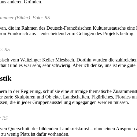
 aus anderen Gründen.
ammer (Bilder). Foto: RS
 Salvan, die im Rahmen des Deutsch-Französischen Kulturaustauschs 
on Frankreich aus – entscheidend zum Gelingen des Projekts beitrug.
o: RS
bisch vom Waitzinger Keller Miesbach. Dorthin wurden die zahlreichen 
haut und es war sehr, sehr schwierig. Aber ich denke, uns ist eine gut
stik
ern in der Regierung, schuf sie eine stimmige thematische Zusammens
r zarte Skulpturen und Objekte, Landschaften, Figürliches, Florales und 
issen, die in jeder Gruppenausstellung eingegangen werden müssen.
: RS
iven Querschnitt der bildenden Landkreiskunst – ohne einen Anspruch
zu wenig Platz ist dafür vorhanden.