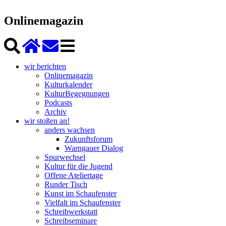
Onlinemagazin
wir berichten
Onlinemagazin
Kulturkalender
KulturBegegnungen
Podcasts
Archiv
wir stoßen an!
anders wachsen
Zukunftsforum
Warngauer Dialog
Spurwechsel
Kultur für die Jugend
Offene Ateliertage
Runder Tisch
Kunst im Schaufenster
Vielfalt im Schaufenster
Schreibwerkstatt
Schreibseminare