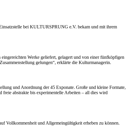
eine Einsatzstelle bei KULTURSPRUNG e.V. bekam und mit ihrem
eingereichten Werke geliefert, gelagert und von einer fünfköpfigen
e Zusammenstellung gelungen“, erklärte die Kulturmanagerin.
tellung und Anordnung der 45 Exponate. Große und kleine Formate,
freie abstrakte bis experimentelle Arbeiten – all dies wird
 auf Vollkommenheit und Allgemeingültigkeit erheben zu können.