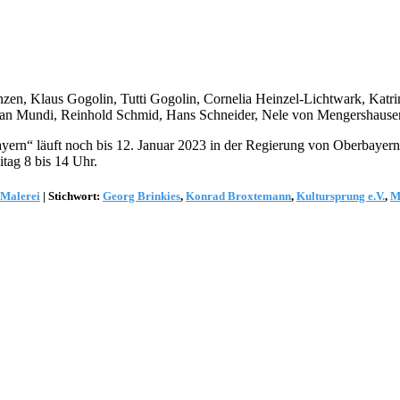
zen, Klaus Gogolin, Tutti Gogolin, Cornelia Heinzel-Lichtwark, Katr
han Mundi, Reinhold Schmid, Hans Schneider, Nele von Mengershausen
ern“ läuft noch bis 12. Januar 2023 in der Regierung von Oberbayern, 
tag 8 bis 14 Uhr.
Malerei
|
Stichwort:
Georg Brinkies
,
Konrad Broxtemann
,
Kultursprung e.V.
,
M