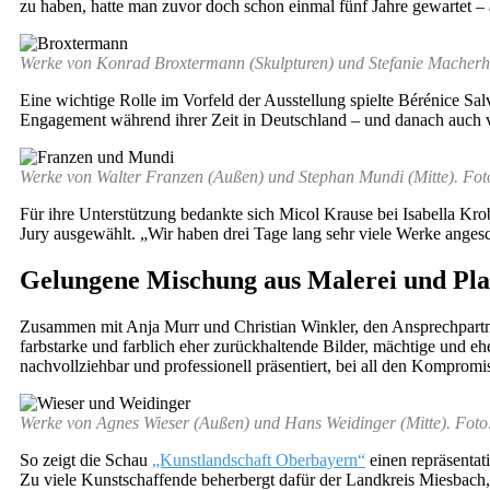
zu haben, hatte man zuvor doch schon einmal fünf Jahre gewartet –
Werke von Konrad Broxtermann (Skulpturen) und Stefanie Macherh
Eine wichtige Rolle im Vorfeld der Ausstellung spielte Bérénice
Engagement während ihrer Zeit in Deutschland – und danach auch v
Werke von Walter Franzen (Außen) und Stephan Mundi (Mitte). Fot
Für ihre Unterstützung bedankte sich Micol Krause bei Isabella Kro
Jury ausgewählt. „Wir haben drei Tage lang sehr viele Werke angesc
Gelungene Mischung aus Malerei und Pla
Zusammen mit Anja Murr und Christian Winkler, den Ansprechpartn
farbstarke und farblich eher zurückhaltende Bilder, mächtige und ehe
nachvollziehbar und professionell präsentiert, bei all den Komprom
Werke von Agnes Wieser (Außen) und Hans Weidinger (Mitte). Foto
So zeigt die Schau
„Kunstlandschaft Oberbayern“
einen repräsentat
Zu viele Kunstschaffende beherbergt dafür der Landkreis Miesbach, 