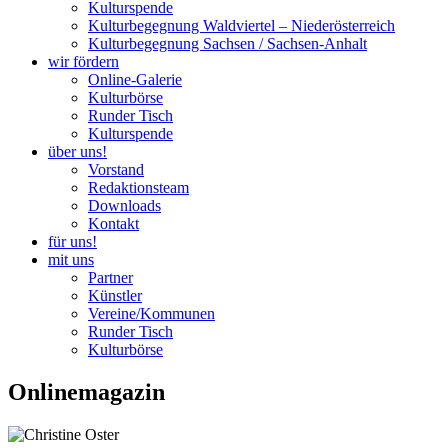
Kulturspende
Kulturbegegnung Waldviertel – Niederösterreich
Kulturbegegnung Sachsen / Sachsen-Anhalt
wir fördern
Online-Galerie
Kulturbörse
Runder Tisch
Kulturspende
über uns!
Vorstand
Redaktionsteam
Downloads
Kontakt
für uns!
mit uns
Partner
Künstler
Vereine/Kommunen
Runder Tisch
Kulturbörse
Onlinemagazin