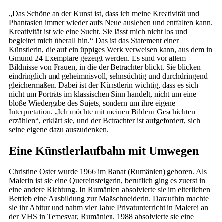
„Das Schöne an der Kunst ist, dass ich meine Kreativität und
Phantasien immer wieder aufs Neue ausleben und entfalten kann.
Kreativität ist wie eine Sucht. Sie lässt mich nicht los und
begleitet mich überall hin.“ Das ist das Statement einer
Künstlerin, die auf ein üppiges Werk verweisen kann, aus dem in
Gmund 24 Exemplare gezeigt werden. Es sind vor allem
Bildnisse von Frauen, in die der Betrachter blickt. Sie blicken
eindringlich und geheimnisvoll, sehnsüchtig und durchdringend
gleichermaßen. Dabei ist der Künstlerin wichtig, dass es sich
nicht um Porträts im klassischen Sinn handelt, nicht um eine
bloße Wiedergabe des Sujets, sondern um ihre eigene
Interpretation. „Ich möchte mit meinen Bildern Geschichten
erzählen“, erklärt sie, und der Betrachter ist aufgefordert, sich
seine eigene dazu auszudenken.
Eine Künstlerlaufbahn mit Umwegen
Christine Oster wurde 1966 im Banat (Rumänien) geboren. Als
Malerin ist sie eine Quereinsteigerin, beruflich ging es zuerst in
eine andere Richtung. In Rumänien absolvierte sie im elterlichen
Betrieb eine Ausbildung zur Maßschneiderin. Daraufhin machte
sie ihr Abitur und nahm vier Jahre Privatunterricht in Malerei an
der VHS in Temesvar, Rumänien. 1988 absolvierte sie eine