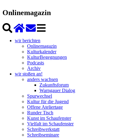
Onlinemagazin
wir berichten
Onlinemagazin
Kulturkalender
KulturBegegnungen
Podcasts
Archiv
wir stoßen an!
anders wachsen
Zukunftsforum
Warngauer Dialog
Spurwechsel
Kultur für die Jugend
Offene Ateliertage
Runder Tisch
Kunst im Schaufenster
Vielfalt im Schaufenster
Schreibwerkstatt
Schreibseminare