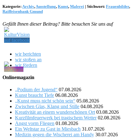
Kategorie:
Archiv
,
Ausstellung
,
Kunst
,
Malerei
|
Stichwort:
Frauenbilder
,
Raiffeisenbank Gmund
Gefällt Ihnen dieser Beitrag? Bitte besuchen Sie uns auf
wir berichten
wir stoßen an
wir fördern
Onlinemagazin
„Podium der Jugend“
07.08.2026
Kunst braucht Tiefe
06.08.2026
„Kunst muss nicht schön sein“
05.08.2026
Zwischen Glas, Klang und Stille
04.08.2026
Kreativität an einem wunderschönen Ort
03.08.2026
Kurzfilmfeuerwerk bei tragischem Wetter
02.08.2026
Angst vorm Fliegen
01.08.2026
Ein Weltstar zu Gast in Miesbach
31.07.2026
Medizin gegen die Wischerei am Handy
30.07.2026