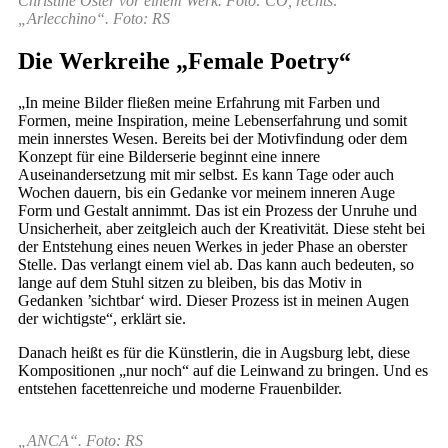
Christine Oster vor einem Werk. Foto: CO, rechts:
„Arlecchino“. Foto: RS
Die Werkreihe „Female Poetry“
„In meine Bilder fließen meine Erfahrung mit Farben und
Formen, meine Inspiration, meine Lebenserfahrung und somit
mein innerstes Wesen. Bereits bei der Motivfindung oder dem
Konzept für eine Bilderserie beginnt eine innere
Auseinandersetzung mit mir selbst. Es kann Tage oder auch
Wochen dauern, bis ein Gedanke vor meinem inneren Auge
Form und Gestalt annimmt. Das ist ein Prozess der Unruhe und
Unsicherheit, aber zeitgleich auch der Kreativität. Diese steht bei
der Entstehung eines neuen Werkes in jeder Phase an oberster
Stelle. Das verlangt einem viel ab. Das kann auch bedeuten, so
lange auf dem Stuhl sitzen zu bleiben, bis das Motiv in
Gedanken ’sichtbar‘ wird. Dieser Prozess ist in meinen Augen
der wichtigste“, erklärt sie.
Danach heißt es für die Künstlerin, die in Augsburg lebt, diese
Kompositionen „nur noch“ auf die Leinwand zu bringen. Und es
entstehen facettenreiche und moderne Frauenbilder.
„ANCA“. Foto: RS