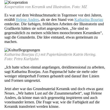
Kooperation von Keramik und Illustration. Foto: MZ
Es war auf dem Weihnachtsmarkt in Tegernsee vor drei Jahren,
erzählt
Helene Andres
, als sie den Stand von
Katharina Bourjau
entdeckte. Die farbigen, fröhlichen Arbeiten der Illustratorin und
Grafikerin hätten sie sofort angesprochen. „Sie sind so
gegensätzlich zu meinen schlichten monochromen Keramiken“,
sagt die Gmunderin. Die Idee entstand, etwas gemeinsam zu
machen.
Katharina Bourjau (l.) mit Papierkünstlerin Katrin Hering.
Foto: Petra Kurbjuhn
„Ich hatte schon einmal angefangen, dreidimensional zu arbeiten,
sagt Katharina Bourjau. Aus Pappmaché habe sie mehr oder
weniger stümperhaft Formen gebastelt und darauf ihre Linien
und Formen umgesetzt.
Jetzt aber war das Grundmaterial Keramik und doch etwas ganz
Neues. „Wir hatten Lust auf die Zusammenarbeit“, sagt Helene
Andres, da könne man sich gegenseitig inspirieren und auch
voneinander lernen. Die Frage war, wie die Farbigkeit auf die
Keramik transferiert werden könne.