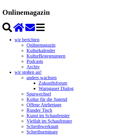
Onlinemagazin
wir berichten
Onlinemagazin
Kulturkalender
KulturBegegnungen
Podcasts
Archiv
wir stoßen an!
anders wachsen
Zukunftsforum
Warngauer Dialog
Spurwechsel
Kultur für die Jugend
Offene Ateliertage
Runder Tisch
Kunst im Schaufenster
Vielfalt im Schaufenster
Schreibwerkstatt
Schreibseminare