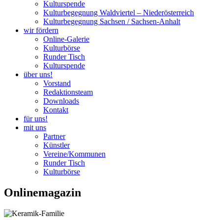
Kulturspende
Kulturbegegnung Waldviertel – Niederösterreich
Kulturbegegnung Sachsen / Sachsen-Anhalt
wir fördern
Online-Galerie
Kulturbörse
Runder Tisch
Kulturspende
über uns!
Vorstand
Redaktionsteam
Downloads
Kontakt
für uns!
mit uns
Partner
Künstler
Vereine/Kommunen
Runder Tisch
Kulturbörse
Onlinemagazin