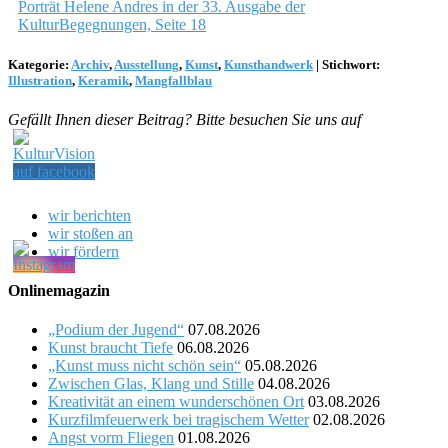
Porträt Helene Andres in der 33. Ausgabe der
KulturBegegnungen, Seite 18
Kategorie:
Archiv
,
Ausstellung
,
Kunst
,
Kunsthandwerk
|
Stichwort:
Illustration
,
Keramik
,
Mangfallblau
Gefällt Ihnen dieser Beitrag? Bitte besuchen Sie uns auf
wir berichten
wir stoßen an
wir fördern
Onlinemagazin
„Podium der Jugend“
07.08.2026
Kunst braucht Tiefe
06.08.2026
„Kunst muss nicht schön sein“
05.08.2026
Zwischen Glas, Klang und Stille
04.08.2026
Kreativität an einem wunderschönen Ort
03.08.2026
Kurzfilmfeuerwerk bei tragischem Wetter
02.08.2026
Angst vorm Fliegen
01.08.2026