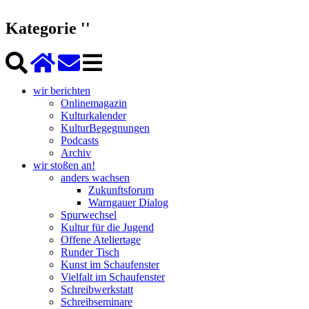
Kategorie ''
wir berichten
Onlinemagazin
Kulturkalender
KulturBegegnungen
Podcasts
Archiv
wir stoßen an!
anders wachsen
Zukunftsforum
Warngauer Dialog
Spurwechsel
Kultur für die Jugend
Offene Ateliertage
Runder Tisch
Kunst im Schaufenster
Vielfalt im Schaufenster
Schreibwerkstatt
Schreibseminare