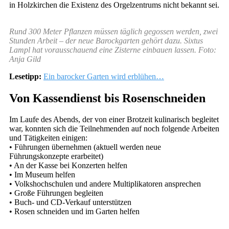
in Holzkirchen die Existenz des Orgelzentrums nicht bekannt sei.
Rund 300 Meter Pflanzen müssen täglich gegossen werden, zwei
Stunden Arbeit – der neue Barockgarten gehört dazu. Sixtus
Lampl hat vorausschauend eine Zisterne einbauen lassen. Foto:
Anja Gild
Lesetipp:
Ein barocker Garten wird erblühen…
Von Kassendienst bis Rosenschneiden
Im Laufe des Abends, der von einer Brotzeit kulinarisch begleitet
war, konnten sich die Teilnehmenden auf noch folgende Arbeiten
und Tätigkeiten einigen:
• Führungen übernehmen (aktuell werden neue
Führungskonzepte erarbeitet)
• An der Kasse bei Konzerten helfen
• Im Museum helfen
• Volkshochschulen und andere Multiplikatoren ansprechen
• Große Führungen begleiten
• Buch- und CD-Verkauf unterstützen
• Rosen schneiden und im Garten helfen