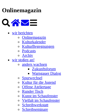
Onlinemagazin
wir berichten
Onlinemagazin
Kulturkalender
KulturBegegnungen
Podcasts
Archiv
wir stoßen an!
anders wachsen
Zukunftsforum
Warngauer Dialog
Spurwechsel
Kultur für die Jugend
Offene Ateliertage
Runder Tisch
Kunst im Schaufenster
Vielfalt im Schaufenster
Schreibwerkstatt
Schreibseminare