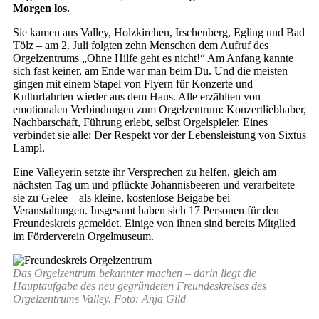
Morgen los.
Sie kamen aus Valley, Holzkirchen, Irschenberg, Egling und Bad
Tölz – am 2. Juli folgten zehn Menschen dem Aufruf des
Orgelzentrums „Ohne Hilfe geht es nicht!“ Am Anfang kannte
sich fast keiner, am Ende war man beim Du. Und die meisten
gingen mit einem Stapel von Flyern für Konzerte und
Kulturfahrten wieder aus dem Haus. Alle erzählten von
emotionalen Verbindungen zum Orgelzentrum: Konzertliebhaber,
Nachbarschaft, Führung erlebt, selbst Orgelspieler. Eines
verbindet sie alle: Der Respekt vor der Lebensleistung von Sixtus
Lampl.
Eine Valleyerin setzte ihr Versprechen zu helfen, gleich am
nächsten Tag um und pflückte Johannisbeeren und verarbeitete
sie zu Gelee – als kleine, kostenlose Beigabe bei
Veranstaltungen. Insgesamt haben sich 17 Personen für den
Freundeskreis gemeldet. Einige von ihnen sind bereits Mitglied
im Förderverein Orgelmuseum.
Das Orgelzentrum bekannter machen – darin liegt die
Hauptaufgabe des neu gegründeten Freundeskreises des
Orgelzentrums Valley. Foto: Anja Gild