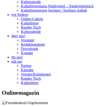
Kulturspende
Kulturbegegnung Waldviertel – Niederösterreich
Kulturbegegnung Sachsen / Sachsen-Anhalt
wir fördern
Online-Galerie
Kulturbörse
Runder Tisch
Kulturspende
über uns!
Vorstand
Redaktionsteam
Downloads
Kontakt
für uns!
mit uns
Partner
Künstler
Vereine/Kommunen
Runder Tisch
Kulturbörse
Onlinemagazin