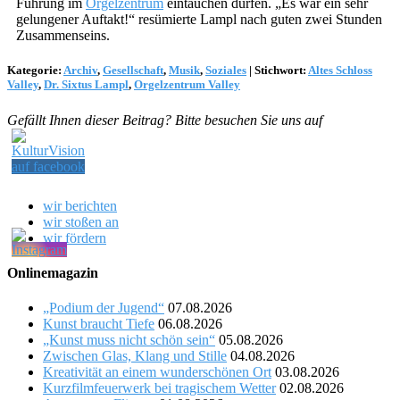
Führung im
Orgelzentrum
eintauchen dürfen. „Es war ein sehr
gelungener Auftakt!“ resümierte Lampl nach guten zwei Stunden
Zusammenseins.
Kategorie:
Archiv
,
Gesellschaft
,
Musik
,
Soziales
|
Stichwort:
Altes Schloss
Valley
,
Dr. Sixtus Lampl
,
Orgelzentrum Valley
Gefällt Ihnen dieser Beitrag? Bitte besuchen Sie uns auf
wir berichten
wir stoßen an
wir fördern
Onlinemagazin
„Podium der Jugend“
07.08.2026
Kunst braucht Tiefe
06.08.2026
„Kunst muss nicht schön sein“
05.08.2026
Zwischen Glas, Klang und Stille
04.08.2026
Kreativität an einem wunderschönen Ort
03.08.2026
Kurzfilmfeuerwerk bei tragischem Wetter
02.08.2026