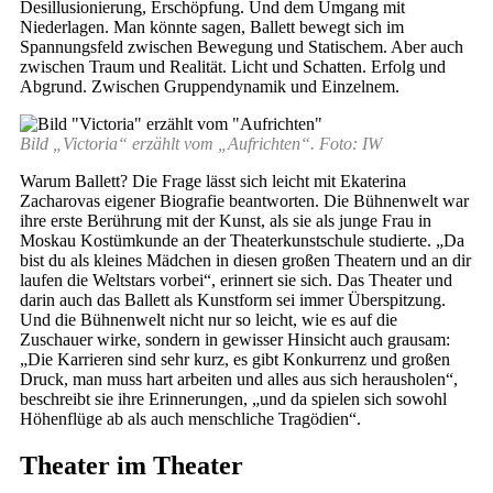
Desillusionierung, Erschöpfung. Und dem Umgang mit
Niederlagen. Man könnte sagen, Ballett bewegt sich im
Spannungsfeld zwischen Bewegung und Statischem. Aber auch
zwischen Traum und Realität. Licht und Schatten. Erfolg und
Abgrund. Zwischen Gruppendynamik und Einzelnem.
Bild „Victoria“ erzählt vom „Aufrichten“. Foto: IW
Warum Ballett? Die Frage lässt sich leicht mit Ekaterina
Zacharovas eigener Biografie beantworten. Die Bühnenwelt war
ihre erste Berührung mit der Kunst, als sie als junge Frau in
Moskau Kostümkunde an der Theaterkunstschule studierte. „Da
bist du als kleines Mädchen in diesen großen Theatern und an dir
laufen die Weltstars vorbei“, erinnert sie sich. Das Theater und
darin auch das Ballett als Kunstform sei immer Überspitzung.
Und die Bühnenwelt nicht nur so leicht, wie es auf die
Zuschauer wirke, sondern in gewisser Hinsicht auch grausam:
„Die Karrieren sind sehr kurz, es gibt Konkurrenz und großen
Druck, man muss hart arbeiten und alles aus sich herausholen“,
beschreibt sie ihre Erinnerungen, „und da spielen sich sowohl
Höhenflüge ab als auch menschliche Tragödien“.
Theater im Theater