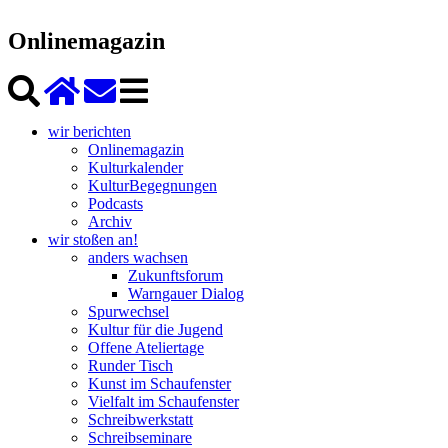
Onlinemagazin
wir berichten
Onlinemagazin
Kulturkalender
KulturBegegnungen
Podcasts
Archiv
wir stoßen an!
anders wachsen
Zukunftsforum
Warngauer Dialog
Spurwechsel
Kultur für die Jugend
Offene Ateliertage
Runder Tisch
Kunst im Schaufenster
Vielfalt im Schaufenster
Schreibwerkstatt
Schreibseminare