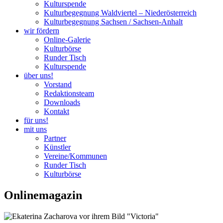
Kulturspende
Kulturbegegnung Waldviertel – Niederösterreich
Kulturbegegnung Sachsen / Sachsen-Anhalt
wir fördern
Online-Galerie
Kulturbörse
Runder Tisch
Kulturspende
über uns!
Vorstand
Redaktionsteam
Downloads
Kontakt
für uns!
mit uns
Partner
Künstler
Vereine/Kommunen
Runder Tisch
Kulturbörse
Onlinemagazin