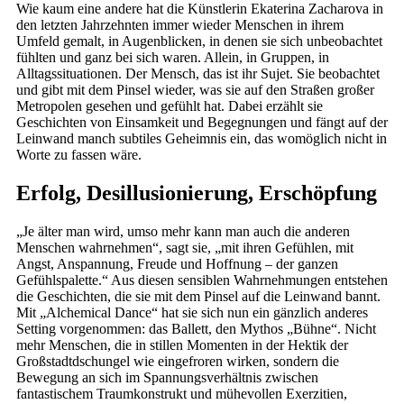
Wie kaum eine andere hat die Künstlerin Ekaterina Zacharova in
den letzten Jahrzehnten immer wieder Menschen in ihrem
Umfeld gemalt, in Augenblicken, in denen sie sich unbeobachtet
fühlten und ganz bei sich waren. Allein, in Gruppen, in
Alltagssituationen. Der Mensch, das ist ihr Sujet. Sie beobachtet
und gibt mit dem Pinsel wieder, was sie auf den Straßen großer
Metropolen gesehen und gefühlt hat. Dabei erzählt sie
Geschichten von Einsamkeit und Begegnungen und fängt auf der
Leinwand manch subtiles Geheimnis ein, das womöglich nicht in
Worte zu fassen wäre.
Erfolg, Desillusionierung, Erschöpfung
„Je älter man wird, umso mehr kann man auch die anderen
Menschen wahrnehmen“, sagt sie, „mit ihren Gefühlen, mit
Angst, Anspannung, Freude und Hoffnung – der ganzen
Gefühlspalette.“ Aus diesen sensiblen Wahrnehmungen entstehen
die Geschichten, die sie mit dem Pinsel auf die Leinwand bannt.
Mit „Alchemical Dance“ hat sie sich nun ein gänzlich anderes
Setting vorgenommen: das Ballett, den Mythos „Bühne“. Nicht
mehr Menschen, die in stillen Momenten in der Hektik der
Großstadtdschungel wie eingefroren wirken, sondern die
Bewegung an sich im Spannungsverhältnis zwischen
fantastischem Traumkonstrukt und mühevollen Exerzitien,