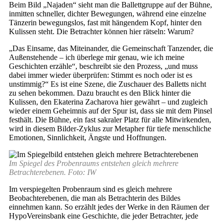
Beim Bild „Najaden“ sieht man die Ballettgruppe auf der Bühne,
inmitten schneller, dichter Bewegungen, während eine einzelne
Tänzerin bewegungslos, fast mit hängendem Kopf, hinter den
Kulissen steht. Die Betrachter können hier rätseln: Warum?
„Das Einsame, das Miteinander, die Gemeinschaft Tanzender, die
Außenstehende – ich überlege mir genau, wie ich meine
Geschichten erzähle“, beschreibt sie den Prozess, „und muss
dabei immer wieder überprüfen: Stimmt es noch oder ist es
unstimmig?“ Es ist eine Szene, die Zuschauer des Balletts nicht
zu sehen bekommen. Dazu braucht es den Blick hinter die
Kulissen, den Ekaterina Zacharova hier gewährt – und zugleich
wieder einem Geheimnis auf der Spur ist, dass sie mit dem Pinsel
festhält. Die Bühne, ein fast sakraler Platz für alle Mitwirkenden,
wird in diesem Bilder-Zyklus zur Metapher für tiefe menschliche
Emotionen, Sinnlichkeit, Ängste und Hoffnungen.
Im Spiegel des Probenraums entstehen gleich mehrere
Betrachterebenen. Foto: IW
Im verspiegelten Probenraum sind es gleich mehrere
Beobachterebenen, die man als Betrachterin des Bildes
einnehmen kann. So erzählt jedes der Werke in den Räumen der
HypoVereinsbank eine Geschichte, die jeder Betrachter, jede