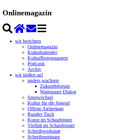
Onlinemagazin
wir berichten
Onlinemagazin
Kulturkalender
KulturBegegnungen
Podcasts
Archiv
wir stoßen an!
anders wachsen
Zukunftsforum
Warngauer Dialog
Spurwechsel
Kultur für die Jugend
Offene Ateliertage
Runder Tisch
Kunst im Schaufenster
Vielfalt im Schaufenster
Schreibwerkstatt
Schreibseminare