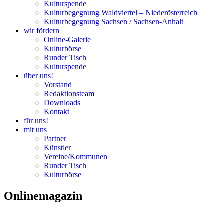
Kulturspende
Kulturbegegnung Waldviertel – Niederösterreich
Kulturbegegnung Sachsen / Sachsen-Anhalt
wir fördern
Online-Galerie
Kulturbörse
Runder Tisch
Kulturspende
über uns!
Vorstand
Redaktionsteam
Downloads
Kontakt
für uns!
mit uns
Partner
Künstler
Vereine/Kommunen
Runder Tisch
Kulturbörse
Onlinemagazin