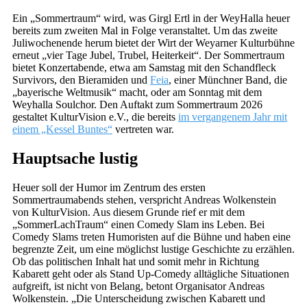
Ein „Sommertraum“ wird, was Girgl Ertl in der WeyHalla heuer
bereits zum zweiten Mal in Folge veranstaltet. Um das zweite
Juliwochenende herum bietet der Wirt der Weyarner Kulturbühne
erneut „vier Tage Jubel, Trubel, Heiterkeit“. Der Sommertraum
bietet Konzertabende, etwa am Samstag mit den Schandfleck
Survivors, den Bieramiden und
Feia
, einer Münchner Band, die
„bayerische Weltmusik“ macht, oder am Sonntag mit dem
Weyhalla Soulchor. Den Auftakt zum Sommertraum 2026
gestaltet KulturVision e.V., die bereits
im vergangenem Jahr mit
einem „Kessel Buntes“
vertreten war.
Hauptsache lustig
Heuer soll der Humor im Zentrum des ersten
Sommertraumabends stehen, verspricht Andreas Wolkenstein
von KulturVision. Aus diesem Grunde rief er mit dem
„SommerLachTraum“ einen Comedy Slam ins Leben. Bei
Comedy Slams treten Humoristen auf die Bühne und haben eine
begrenzte Zeit, um eine möglichst lustige Geschichte zu erzählen.
Ob das politischen Inhalt hat und somit mehr in Richtung
Kabarett geht oder als Stand Up-Comedy alltägliche Situationen
aufgreift, ist nicht von Belang, betont Organisator Andreas
Wolkenstein. „Die Unterscheidung zwischen Kabarett und