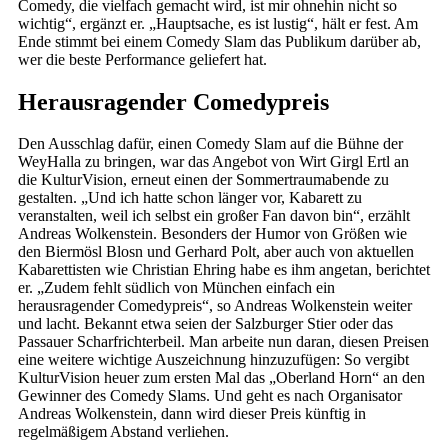
Comedy, die vielfach gemacht wird, ist mir ohnehin nicht so
wichtig“, ergänzt er. „Hauptsache, es ist lustig“, hält er fest. Am
Ende stimmt bei einem Comedy Slam das Publikum darüber ab,
wer die beste Performance geliefert hat.
Herausragender Comedypreis
Den Ausschlag dafür, einen Comedy Slam auf die Bühne der
WeyHalla zu bringen, war das Angebot von Wirt Girgl Ertl an
die KulturVision, erneut einen der Sommertraumabende zu
gestalten. „Und ich hatte schon länger vor, Kabarett zu
veranstalten, weil ich selbst ein großer Fan davon bin“, erzählt
Andreas Wolkenstein. Besonders der Humor von Größen wie
den Biermösl Blosn und Gerhard Polt, aber auch von aktuellen
Kabarettisten wie Christian Ehring habe es ihm angetan, berichtet
er. „Zudem fehlt südlich von München einfach ein
herausragender Comedypreis“, so Andreas Wolkenstein weiter
und lacht. Bekannt etwa seien der Salzburger Stier oder das
Passauer Scharfrichterbeil. Man arbeite nun daran, diesen Preisen
eine weitere wichtige Auszeichnung hinzuzufügen: So vergibt
KulturVision heuer zum ersten Mal das „Oberland Horn“ an den
Gewinner des Comedy Slams. Und geht es nach Organisator
Andreas Wolkenstein, dann wird dieser Preis künftig in
regelmäßigem Abstand verliehen.