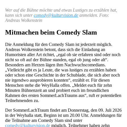
Wer auf die Bühne möchte und etwas Lustiges zu erzählen hat,
kann sich unter
comedy@kulturvision.de
anmelden. Foto:
Andreas Wolkenstein
Mitmachen beim Comedy Slam
Die Anmeldung für den Comedy Slam ist jederzeit möglich.
Andreas Wolkenstein betont, dass sich die Einladung an
Humoristen aller Art richtet, „egal ob sie erfahren sind oder noch
nicht so oft auf der Bühne standen, egal ob jung oder alt“.
Besonders am Herzen lägen ihm Nachwuchscomedians.
„Vielleicht gibt es ja Leute, die was lustiges zu erzählen haben
oder schon eine Geschichte in der Schublade, die sich aber noch
nie irgendwo ausprobieren konnten“, erzählt er. Für diesen
Menschen stehe die WeyHalla offen. „Meldet euch für zehn
Minuten Bühnenzeit an und probiert euch im freundlichen
Rahmen des ersten SommerLachTraums aus“, ruft er potentiellen
Teilnehmenden zu.
Der SommerLachTraum findet am Donnerstag, den 09. Juli 2026
in der Weyhalla statt, Beginn ist um 20.00 Uhr. Anmeldungen für
die Teilnahme am Comedy Slam sind unter
comedy@kulturvision.de
möglich. Teilnehmer haben zehn