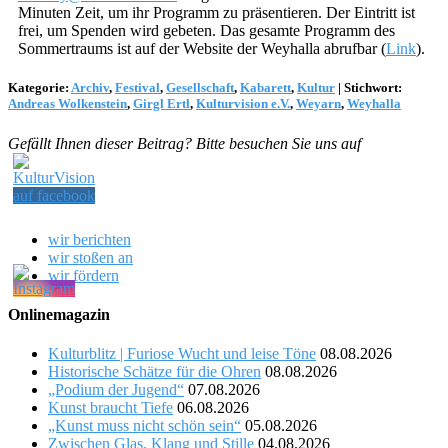
Minuten Zeit, um ihr Programm zu präsentieren. Der Eintritt ist
frei, um Spenden wird gebeten. Das gesamte Programm des
Sommertraums ist auf der Website der Weyhalla abrufbar (
Link
).
Kategorie:
Archiv
,
Festival
,
Gesellschaft
,
Kabarett
,
Kultur
|
Stichwort:
Andreas Wolkenstein
,
Girgl Ertl
,
Kulturvision e.V.
,
Weyarn
,
Weyhalla
Gefällt Ihnen dieser Beitrag? Bitte besuchen Sie uns auf
wir berichten
wir stoßen an
wir fördern
Onlinemagazin
Kulturblitz | Furiose Wucht und leise Töne
08.08.2026
Historische Schätze für die Ohren
08.08.2026
„Podium der Jugend“
07.08.2026
Kunst braucht Tiefe
06.08.2026
„Kunst muss nicht schön sein“
05.08.2026
Zwischen Glas, Klang und Stille
04.08.2026