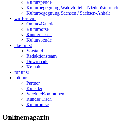
Kulturspende
Kulturbegegnung Waldviertel – Niederösterreich
Kulturbegegnung Sachsen / Sachsen-Anhalt
wir fördern
Online-Galerie
Kulturbörse
Runder Tisch
Kulturspende
über uns!
Vorstand
Redaktionsteam
Downloads
Kontakt
für uns!
mit uns
Partner
Künstler
Vereine/Kommunen
Runder Tisch
Kulturbörse
Onlinemagazin