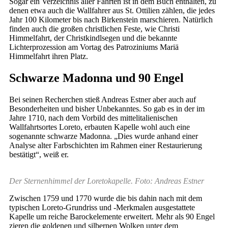
Sogar ein Verzeichnis aller Fahrten ist in dem Buch enthalten, zu
denen etwa auch die Wallfahrer aus St. Ottilien zählen, die jedes
Jahr 100 Kilometer bis nach Birkenstein marschieren. Natürlich
finden auch die großen christlichen Feste, wie Christi
Himmelfahrt, der Christkindlsegen und die bekannte
Lichterprozession am Vortag des Patroziniums Mariä
Himmelfahrt ihren Platz.
Schwarze Madonna und 90 Engel
Bei seinen Recherchen stieß Andreas Estner aber auch auf
Besonderheiten und bisher Unbekanntes. So gab es in der im
Jahre 1710, nach dem Vorbild des mittelitalienischen
Wallfahrtsortes Loreto, erbauten Kapelle wohl auch eine
sogenannte schwarze Madonna. „Dies wurde anhand einer
Analyse alter Farbschichten im Rahmen einer Restaurierung
bestätigt“, weiß er.
Der Sternenhimmel der Loretokapelle. Foto: Andreas Estner
Zwischen 1759 und 1770 wurde die bis dahin nach mit dem
typischen Loreto-Grundriss und -Merkmalen ausgestattete
Kapelle um reiche Barockelemente erweitert. Mehr als 90 Engel
zieren die goldenen und silbernen Wolken unter dem