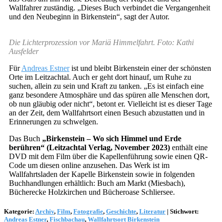
Wallfahrer zuständig. „Dieses Buch verbindet die Vergangenheit
und den Neubeginn in Birkenstein“, sagt der Autor.
Die Lichterprozession vor Mariä Himmelfahrt. Foto: Kathi
Ausfelder
Für
Andreas Estner
ist und bleibt Birkenstein einer der schönsten
Orte im Leitzachtal. Auch er geht dort hinauf, um Ruhe zu
suchen, allein zu sein und Kraft zu tanken. „Es ist einfach eine
ganz besondere Atmosphäre und das spüren alle Menschen dort,
ob nun gläubig oder nicht“, betont er. Vielleicht ist es dieser Tage
an der Zeit, dem Wallfahrtsort einen Besuch abzustatten und in
Erinnerungen zu schwelgen.
Das Buch
„Birkenstein – Wo sich Himmel und Erde
berühren“ (Leitzachtal Verlag, November 2023)
enthält eine
DVD mit dem Film über die Kapellenführung sowie einen QR-
Code um diesen online anzusehen. Das Werk ist im
Wallfahrtsladen der Kapelle Birkenstein sowie in folgenden
Buchhandlungen erhältlich: Buch am Markt (Miesbach),
Bücherecke Holzkirchen und Bücheroase Schliersee.
Kategorie:
Archiv
,
Film
,
Fotografie
,
Geschichte
,
Literatur
|
Stichwort:
Andreas Estner
,
Fischbachau
,
Wallfahrtsort Birkenstein