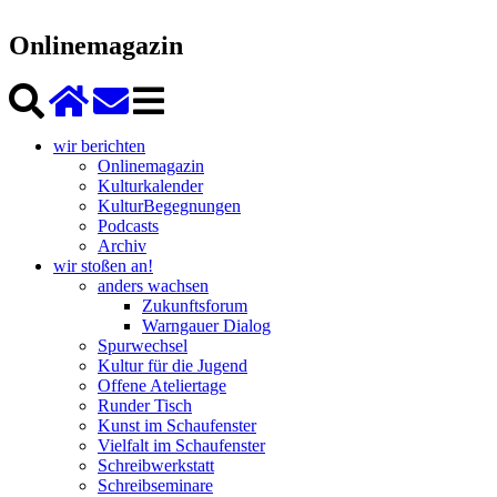
Onlinemagazin
wir berichten
Onlinemagazin
Kulturkalender
KulturBegegnungen
Podcasts
Archiv
wir stoßen an!
anders wachsen
Zukunftsforum
Warngauer Dialog
Spurwechsel
Kultur für die Jugend
Offene Ateliertage
Runder Tisch
Kunst im Schaufenster
Vielfalt im Schaufenster
Schreibwerkstatt
Schreibseminare