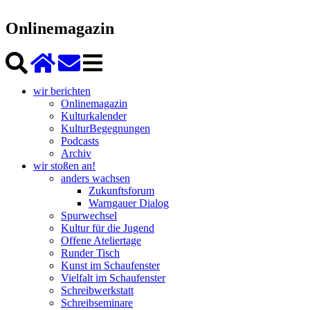
Onlinemagazin
wir berichten
Onlinemagazin
Kulturkalender
KulturBegegnungen
Podcasts
Archiv
wir stoßen an!
anders wachsen
Zukunftsforum
Warngauer Dialog
Spurwechsel
Kultur für die Jugend
Offene Ateliertage
Runder Tisch
Kunst im Schaufenster
Vielfalt im Schaufenster
Schreibwerkstatt
Schreibseminare