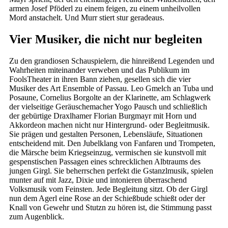
armen Josef Pföderl zu einem feigen, zu einem unheilvollen
Mord anstachelt. Und Murr stiert stur geradeaus.
Vier Musiker, die nicht nur begleiten
Zu den grandiosen Schauspielern, die hinreißend Legenden und
Wahrheiten miteinander verweben und das Publikum im
FoolsTheater in ihren Bann ziehen, gesellen sich die vier
Musiker des Art Ensemble of Passau. Leo Gmelch an Tuba und
Posaune, Cornelius Borgolte an der Klarinette, am Schlagwerk
der vielseitige Geräuschemacher Yogo Pausch und schließlich
der gebürtige Draxlhamer Florian Burgmayr mit Horn und
Akkordeon machen nicht nur Hintergrund- oder Begleitmusik.
Sie prägen und gestalten Personen, Lebensläufe, Situationen
entscheidend mit. Den Jubelklang von Fanfaren und Trompeten,
die Märsche beim Kriegseinzug, vermischen sie kunstvoll mit
gespenstischen Passagen eines schrecklichen Albtraums des
jungen Girgl. Sie beherrschen perfekt die Gstanzlmusik, spielen
munter auf mit Jazz, Dixie und intonieren überraschend
Volksmusik vom Feinsten. Jede Begleitung sitzt. Ob der Girgl
nun dem Agerl eine Rose an der Schießbude schießt oder der
Knall von Gewehr und Stutzn zu hören ist, die Stimmung passt
zum Augenblick.