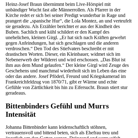
Heinz-Josef Braun übernimmt beim Live-Hörspiel mit
unbändiger Wucht fast alle Männerrollen. Als Pfarrer in der
Kirche redet er sich bei seiner Predigt wunderbar in Rage und
prangert die „spanische Hur“, die Lola Montez, an und verteufelt
sie geradezu. Als Erzähler berichtet er aus der Kindheit des
Buben. Sachlich und kühl schildert er den Kampf des
unehelichen, kleinen Girgl. „Er hat sich nach Kräften gewehrt
gegen Anfeindungen, hat sich geschlagen und die anderen
verdroschen.“ Den Tod des Stiefvaters beschreibt er mit
drastischen Worten. Dieser, ein Kleinbauer, widmet sich im
Nebenerwerb der Wilderei und wird erschossen. „Das Blut ist
ihm aus dem Mund gelaufen.“ Der kleine Girgl wird Zeuge des
Geschehens und manchmal wiederholt sich im Leben das eine
oder das andere. Josef Pföderl, Freund und Kriegskamerad im
Frankreichfeldzug von 1870/71, gibt er Wärme und echte
Gefühle von Zärtlichkeit bis hin zu Eifersucht. Braun stiert stur
geradeaus.
Bittenbinders Gefühl und Murrs
Intensität
Johanna Bittenbinder kann leidenschaftlich stöhnen,
vertrauensvoll und bittend beten, sich als Ehefrau treu und