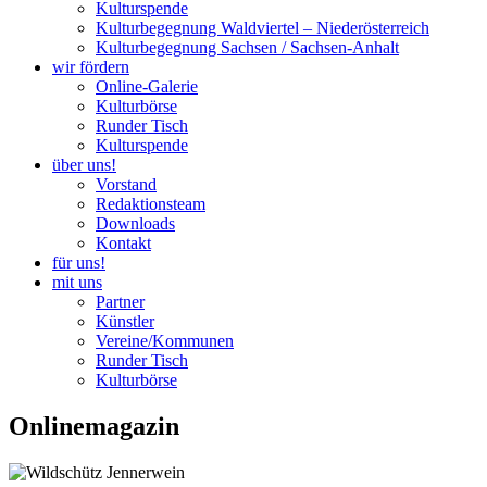
Kulturspende
Kulturbegegnung Waldviertel – Niederösterreich
Kulturbegegnung Sachsen / Sachsen-Anhalt
wir fördern
Online-Galerie
Kulturbörse
Runder Tisch
Kulturspende
über uns!
Vorstand
Redaktionsteam
Downloads
Kontakt
für uns!
mit uns
Partner
Künstler
Vereine/Kommunen
Runder Tisch
Kulturbörse
Onlinemagazin