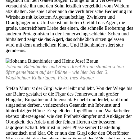
ängstlich um den Gatten sorgen. Drängend und verzweifelt
versucht sie ihn und den Sohn letztlich vergeblich vom Wildern
abzuhalten. Sie spielt aber auch die verführerische Bedienung im
Wirtshaus mit kokettem Augenaufschlag, Zwinkern und
Draufgängertum. Und sie ist mit tiefem Gefühl das Agerl, die
große, unerreichbare Liebe des einen, die schnelle Eroberung des
anderen Protagonisten in der Jennerweingeschichte. Scheu und
hinhaltend zeigt sie das Agerl, das schließlich sitzen gelassen
wird mit dem unehelichen Kind. Und Bittenbinder stiert stur
geradeaus.
Johanna Bittenbinder und Heinz-Josef Braun standen schon
öfter gemeinsam auf der Bühne – wie hier bei den 3.
Waakirchner Kulturtagen. Foto: Ines Wagner
Stefan Murr ist der Girgl wie er leibt und lebt. Von der Wiege bis
zur Bahre gestaltet er die Figur des Jennerwein mit großer
Hingabe, Empathie und Intensität. Er liebt und leidet, rauft und
singt seine derben, verletzenden Gstanzln mit Inbrunst und
hinterfotziger Häme. Er spielt den Tagelöhner und Waldarbeiter
ebenso überzeugend wie den Freiheitskämpfer und Ankläger der
Obrigkeit, des Adels und der feinen Herren der besseren
Jagdgesellschaft. Murr ist in jeder Phase seiner Darstellung
authentisch und klar. Ob er nun den Girgl oder den Oberförster
Mayr spricht, der den ehemaligen Freund des Wildschützen, den