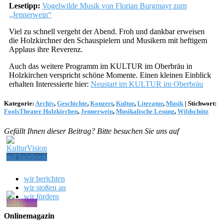
Lesetipp:
Vogelwilde Musik von Florian Burgmayr zum
„Jennerwein“
Viel zu schnell vergeht der Abend. Froh und dankbar erweisen
die Holzkirchner den Schauspielern und Musikern mit heftigem
Applaus ihre Reverenz.
Auch das weitere Programm im KULTUR im Oberbräu in
Holzkirchen verspricht schöne Momente. Einen kleinen Einblick
erhalten Interessierte hier:
Neustart im KULTUR im Oberbräu
Kategorie:
Archiv
,
Geschichte
,
Konzert
,
Kultur
,
Literatur
,
Musik
|
Stichwort:
FoolsTheater Holzkirchen
,
Jennerwein
,
Musikalische Lesung
,
Wildschütz
Gefällt Ihnen dieser Beitrag? Bitte besuchen Sie uns auf
wir berichten
wir stoßen an
wir fördern
Onlinemagazin