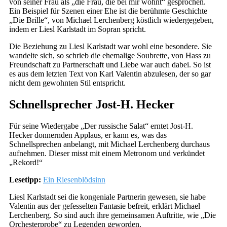
von seiner Frau als „die Frau, die bei mir wohnt“ gesprochen.
Ein Beispiel für Szenen einer Ehe ist die berühmte Geschichte
„Die Brille“, von Michael Lerchenberg köstlich wiedergegeben,
indem er Liesl Karlstadt im Sopran spricht.
Die Beziehung zu Liesl Karlstadt war wohl eine besondere. Sie
wandelte sich, so schrieb die ehemalige Soubrette, von Hass zu
Freundschaft zu Partnerschaft und Liebe war auch dabei. So ist
es aus dem letzten Text von Karl Valentin abzulesen, der so gar
nicht dem gewohnten Stil entspricht.
Schnellsprecher Jost-H. Hecker
Für seine Wiedergabe „Der russische Salat“ erntet Jost-H.
Hecker donnernden Applaus, er kann es, was das
Schnellsprechen anbelangt, mit Michael Lerchenberg durchaus
aufnehmen. Dieser misst mit einem Metronom und verkündet
„Rekord!“
Lesetipp:
Ein Riesenblödsinn
Liesl Karlstadt sei die kongeniale Partnerin gewesen, sie habe
Valentin aus der gefesselten Fantasie befreit, erklärt Michael
Lerchenberg. So sind auch ihre gemeinsamen Auftritte, wie „Die
Orchesterprobe“ zu Legenden geworden.