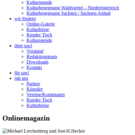
Kulturspende
Kulturbegegnung Waldviertel – Niederösterreich
Kulturbegegnung Sachsen / Sachsen-Anhalt
wir fördern
Online-Galerie
Kulturbörse
Runder Tisch
Kulturspende
über uns!
Vorstand
Redaktionsteam
Downloads
Kontakt
für uns!
mit uns
Partner
Künstler
Vereine/Kommunen
Runder Tisch
Kulturbörse
Onlinemagazin