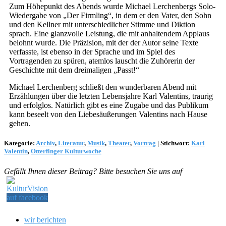
Zum Höhepunkt des Abends wurde Michael Lerchenbergs Solo-
Wiedergabe von „Der Firmling“, in dem er den Vater, den Sohn
und den Kellner mit unterschiedlicher Stimme und Diktion
sprach. Eine glanzvolle Leistung, die mit anhaltendem Applaus
belohnt wurde. Die Präzision, mit der der Autor seine Texte
verfasste, ist ebenso in der Sprache und im Spiel des
Vortragenden zu spüren, atemlos lauscht die Zuhörerin der
Geschichte mit dem dreimaligen „Passt!“
Michael Lerchenberg schließt den wunderbaren Abend mit
Erzählungen über die letzten Lebensjahre Karl Valentins, traurig
und erfolglos. Natürlich gibt es eine Zugabe und das Publikum
kann beseelt von den Liebesäußerungen Valentins nach Hause
gehen.
Kategorie:
Archiv
,
Literatur
,
Musik
,
Theater
,
Vortrag
|
Stichwort:
Karl
Valentin
,
Otterfinger Kulturwoche
Gefällt Ihnen dieser Beitrag? Bitte besuchen Sie uns auf
wir berichten