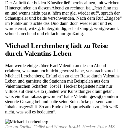
Der Auftritt der beiden Künstler ließ bereits ahnen, mit welchen
Hintergründen an diesem Abend zu rechnen ist. „Jetzt fang ma
an und wenns nicht passt, hörn mer glei wieder auf“, sprach der
Schauspieler und beide verschwanden. Nach dem Ruf „Zugabe“
im Publikum tauchte das Duo dann doch wieder auf und es
wurde ernst, witzig, hintergründig, scharfzüngig, wortgewandt,
schnellsprechend und einfach nur großartig.
Michael Lerchenberg lädt zu Reise
durch Valentins Leben
Man werde einiges über Karl Valentin an diesem Abend
erfahren, was man noch nicht gewusst habe, versprach zurecht
Michael Lerchenberg. Er lud ein zu einer Reise durch Valentins
Leben und garnierte die Stationen mit Beispielen aus dem
Valentinschen Schaffen. Jost-H. Hecker begleitete nicht nur
virtuos auf dem Cello („hätten wir Kunstdünger drauf getan,
wärs ein Kontrabass geworden“ hatte Valentin gesagt) sondern
steuerte Gesang bei und hatte seine Solostücke passend zum
Inhalt ausgewählt. So am Ende die Improvisation zu „Ich weiß
nicht, was soll es bedeuten“.
Der großartige Cellist und Sänger Jost-H. Hecker. Foto: MZ