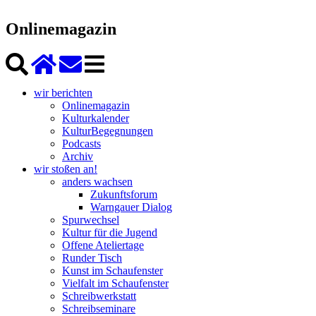
Onlinemagazin
wir berichten
Onlinemagazin
Kulturkalender
KulturBegegnungen
Podcasts
Archiv
wir stoßen an!
anders wachsen
Zukunftsforum
Warngauer Dialog
Spurwechsel
Kultur für die Jugend
Offene Ateliertage
Runder Tisch
Kunst im Schaufenster
Vielfalt im Schaufenster
Schreibwerkstatt
Schreibseminare