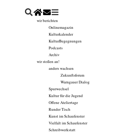
wir berichten
Onlinemagazin
Kulturkalender
KulturBegegnungen
Podcasts
Archiv
wir stoßen an!
anders wachsen
Zukunftsforum
Warngauer Dialog
Spurwechsel
Kultur für die Jugend
Offene Ateliertage
Runder Tisch
Kunst im Schaufenster
Vielfalt im Schaufenster
Schreibwerkstatt