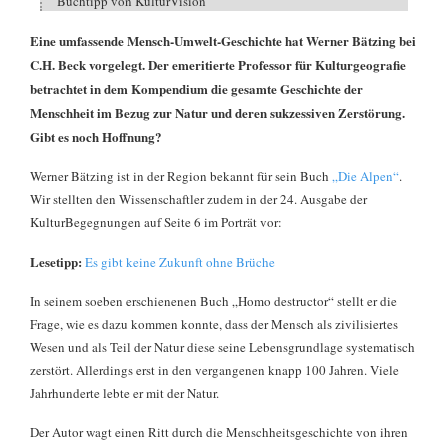
Buchtipp von KulturVision
Eine umfassende Mensch-Umwelt-Geschichte hat Werner Bätzing bei
C.H. Beck vorgelegt. Der emeritierte Professor für Kulturgeografie
betrachtet in dem Kompendium die gesamte Geschichte der
Menschheit im Bezug zur Natur und deren sukzessiven Zerstörung.
Gibt es noch Hoffnung?
Werner Bätzing ist in der Region bekannt für sein Buch
„Die Alpen“
.
Wir stellten den Wissenschaftler zudem in der 24. Ausgabe der
KulturBegegnungen auf Seite 6 im Porträt vor:
Lesetipp:
Es gibt keine Zukunft ohne Brüche
In seinem soeben erschienenen Buch „Homo destructor“ stellt er die
Frage, wie es dazu kommen konnte, dass der Mensch als zivilisiertes
Wesen und als Teil der Natur diese seine Lebensgrundlage systematisch
zerstört. Allerdings erst in den vergangenen knapp 100 Jahren. Viele
Jahrhunderte lebte er mit der Natur.
Der Autor wagt einen Ritt durch die Menschheitsgeschichte von ihren