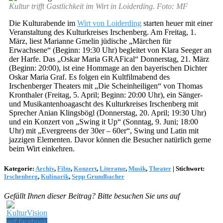
Kultur trifft Gastlichkeit im Wirt in Loiderding. Foto: MF
Die Kulturabende im
Wirt von Loiderding
starten heuer mit einer
Veranstaltung des Kulturkreises Irschenberg. Am Freitag, 1.
März, liest Marianne Gmelin jüdische „Märchen für
Erwachsene“ (Beginn: 19:30 Uhr) begleitet von Klara Seeger an
der Harfe. Das „Oskar Maria GRAFical“ Donnerstag, 21. März
(Beginn: 20:00), ist eine Hommage an den bayerischen Dichter
Oskar Maria Graf. Es folgen ein Kultfilmabend des
Irschenberger Theaters mit „Die Scheinheiligen“ von Thomas
Kronthaler (Freitag, 5. April; Beginn: 20:00 Uhr), ein Sänger-
und Musikantenhoagascht des Kulturkreises Irschenberg mit
Sprecher Anian Klingsbögl (Donnerstag, 20. April; 19:30 Uhr)
und ein Konzert von „Swing it Up“ (Sonntag, 9. Juni; 18:00
Uhr) mit „Evergreens der 30er – 60er“, Swing und Latin mit
jazzigen Elementen. Davor können die Besucher natürlich gerne
beim Wirt einkehren.
Kategorie:
Archiv
,
Film
,
Konzert
,
Literatur
,
Musik
,
Theater
|
Stichwort:
Irschenberg
,
Kulinarik
,
Sepp Grundbacher
Gefällt Ihnen dieser Beitrag? Bitte besuchen Sie uns auf