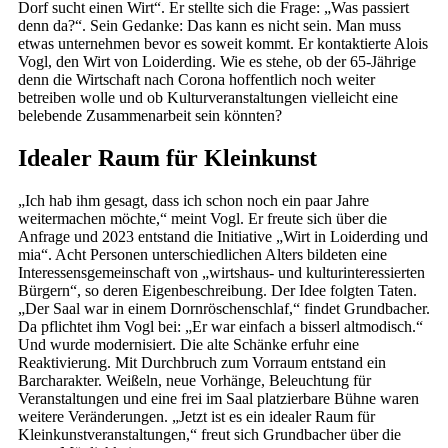
Dorf sucht einen Wirt“. Er stellte sich die Frage: „Was passiert
denn da?“. Sein Gedanke: Das kann es nicht sein. Man muss
etwas unternehmen bevor es soweit kommt. Er kontaktierte Alois
Vogl, den Wirt von Loiderding. Wie es stehe, ob der 65-Jährige
denn die Wirtschaft nach Corona hoffentlich noch weiter
betreiben wolle und ob Kulturveranstaltungen vielleicht eine
belebende Zusammenarbeit sein könnten?
Idealer Raum für Kleinkunst
„Ich hab ihm gesagt, dass ich schon noch ein paar Jahre
weitermachen möchte,“ meint Vogl. Er freute sich über die
Anfrage und 2023 entstand die Initiative „Wirt in Loiderding und
mia“. Acht Personen unterschiedlichen Alters bildeten eine
Interessensgemeinschaft von „wirtshaus- und kulturinteressierten
Bürgern“, so deren Eigenbeschreibung. Der Idee folgten Taten.
„Der Saal war in einem Dornröschenschlaf,“ findet Grundbacher.
Da pflichtet ihm Vogl bei: „Er war einfach a bisserl altmodisch.“
Und wurde modernisiert. Die alte Schänke erfuhr eine
Reaktivierung. Mit Durchbruch zum Vorraum entstand ein
Barcharakter. Weißeln, neue Vorhänge, Beleuchtung für
Veranstaltungen und eine frei im Saal platzierbare Bühne waren
weitere Veränderungen. „Jetzt ist es ein idealer Raum für
Kleinkunstveranstaltungen,“ freut sich Grundbacher über die