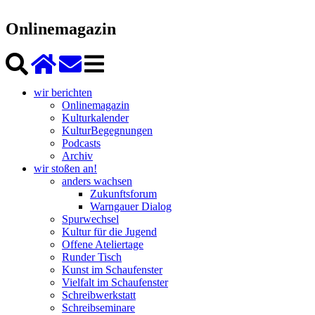
Onlinemagazin
wir berichten
Onlinemagazin
Kulturkalender
KulturBegegnungen
Podcasts
Archiv
wir stoßen an!
anders wachsen
Zukunftsforum
Warngauer Dialog
Spurwechsel
Kultur für die Jugend
Offene Ateliertage
Runder Tisch
Kunst im Schaufenster
Vielfalt im Schaufenster
Schreibwerkstatt
Schreibseminare