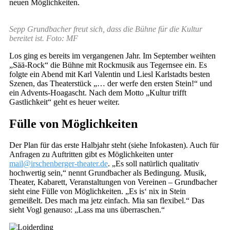
neuen Möglichkeiten.
Sepp Grundbacher freut sich, dass die Bühne für die Kultur
bereitet ist. Foto: MF
Los ging es bereits im vergangenen Jahr. Im September weihten
„Sää-Rock“ die Bühne mit Rockmusik aus Tegernsee ein. Es
folgte ein Abend mit Karl Valentin und Liesl Karlstadts besten
Szenen, das Theaterstück „… der werfe den ersten Stein!“ und
ein Advents-Hoagascht. Nach dem Motto „Kultur trifft
Gastlichkeit“ geht es heuer weiter.
Fülle von Möglichkeiten
Der Plan für das erste Halbjahr steht (siehe Infokasten). Auch für
Anfragen zu Auftritten gibt es Möglichkeiten unter
mail@irschenberger-theater.de
. „Es soll natürlich qualitativ
hochwertig sein,“ nennt Grundbacher als Bedingung. Musik,
Theater, Kabarett, Veranstaltungen von Vereinen – Grundbacher
sieht eine Fülle von Möglichkeiten. „Es is‘ nix in Stein
gemeißelt. Des mach ma jetz einfach. Mia san flexibel.“ Das
sieht Vogl genauso: „Lass ma uns überraschen.“