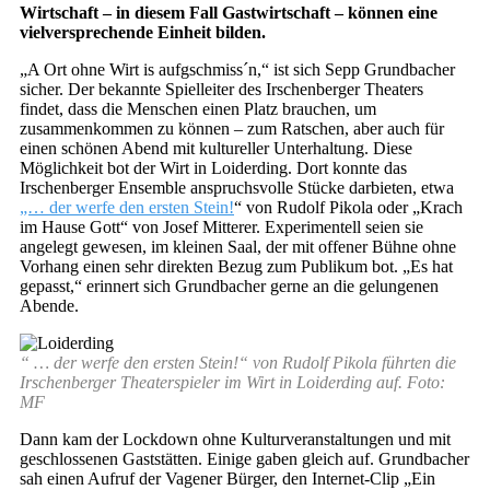
Wirtschaft – in diesem Fall Gastwirtschaft – können eine
vielversprechende Einheit bilden.
„A Ort ohne Wirt is aufgschmiss´n,“ ist sich Sepp Grundbacher
sicher. Der bekannte Spielleiter des Irschenberger Theaters
findet, dass die Menschen einen Platz brauchen, um
zusammenkommen zu können – zum Ratschen, aber auch für
einen schönen Abend mit kultureller Unterhaltung. Diese
Möglichkeit bot der Wirt in Loiderding. Dort konnte das
Irschenberger Ensemble anspruchsvolle Stücke darbieten, etwa
„… der werfe den ersten Stein!
“ von Rudolf Pikola oder „Krach
im Hause Gott“ von Josef Mitterer. Experimentell seien sie
angelegt gewesen, im kleinen Saal, der mit offener Bühne ohne
Vorhang einen sehr direkten Bezug zum Publikum bot. „Es hat
gepasst,“ erinnert sich Grundbacher gerne an die gelungenen
Abende.
“ … der werfe den ersten Stein!“ von Rudolf Pikola führten die
Irschenberger Theaterspieler im Wirt in Loiderding auf. Foto:
MF
Dann kam der Lockdown ohne Kulturveranstaltungen und mit
geschlossenen Gaststätten. Einige gaben gleich auf. Grundbacher
sah einen Aufruf der Vagener Bürger, den Internet-Clip „Ein