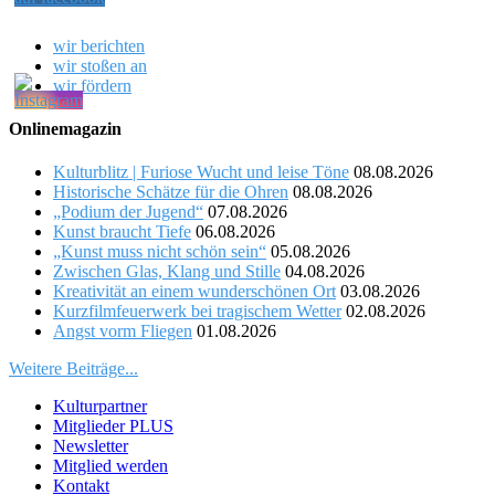
wir berichten
wir stoßen an
wir fördern
Onlinemagazin
Kulturblitz | Furiose Wucht und leise Töne
08.08.2026
Historische Schätze für die Ohren
08.08.2026
„Podium der Jugend“
07.08.2026
Kunst braucht Tiefe
06.08.2026
„Kunst muss nicht schön sein“
05.08.2026
Zwischen Glas, Klang und Stille
04.08.2026
Kreativität an einem wunderschönen Ort
03.08.2026
Kurzfilmfeuerwerk bei tragischem Wetter
02.08.2026
Angst vorm Fliegen
01.08.2026
Weitere Beiträge...
Kulturpartner
Mitglieder PLUS
Newsletter
Mitglied werden
Kontakt