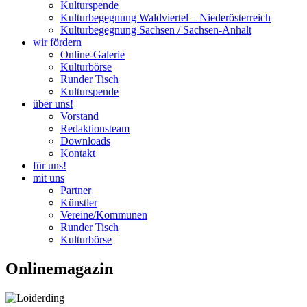
Kulturspende
Kulturbegegnung Waldviertel – Niederösterreich
Kulturbegegnung Sachsen / Sachsen-Anhalt
wir fördern
Online-Galerie
Kulturbörse
Runder Tisch
Kulturspende
über uns!
Vorstand
Redaktionsteam
Downloads
Kontakt
für uns!
mit uns
Partner
Künstler
Vereine/Kommunen
Runder Tisch
Kulturbörse
Onlinemagazin