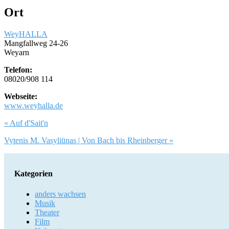
Ort
WeyHALLA
Mangfallweg 24-26
Weyarn
Telefon:
08020/908 114
Webseite:
www.weyhalla.de
Artikel-
« Auf d'Sait'n
Navigation
Vytenis M. Vasyliūnas | Von Bach bis Rheinberger »
Kategorien
anders wachsen
Musik
Theater
Film