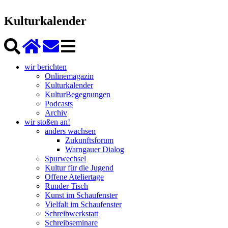
Kulturkalender
wir berichten
Onlinemagazin
Kulturkalender
KulturBegegnungen
Podcasts
Archiv
wir stoßen an!
anders wachsen
Zukunftsforum
Warngauer Dialog
Spurwechsel
Kultur für die Jugend
Offene Ateliertage
Runder Tisch
Kunst im Schaufenster
Vielfalt im Schaufenster
Schreibwerkstatt
Schreibseminare