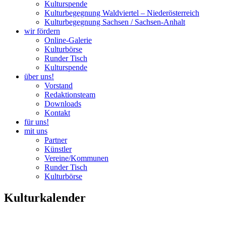
Kulturspende
Kulturbegegnung Waldviertel – Niederösterreich
Kulturbegegnung Sachsen / Sachsen-Anhalt
wir fördern
Online-Galerie
Kulturbörse
Runder Tisch
Kulturspende
über uns!
Vorstand
Redaktionsteam
Downloads
Kontakt
für uns!
mit uns
Partner
Künstler
Vereine/Kommunen
Runder Tisch
Kulturbörse
Kulturkalender