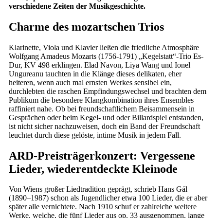
verschiedene Zeiten der Musikgeschichte.
Charme des mozartschen Trios
Klarinette, Viola und Klavier ließen die friedliche Atmosphäre
Wolfgang Amadeus Mozarts (1756-1791) „Kegelstatt“-Trio Es-
Dur, KV 498 erklingen. Elad Navon, Liya Wang und Ionel
Ungureanu tauchten in die Klänge dieses delikaten, eher
heiteren, wenn auch mal ernsten Werkes sensibel ein,
durchlebten die raschen Empfindungswechsel und brachten dem
Publikum die besondere Klangkombination ihres Ensembles
raffiniert nahe. Ob bei freundschaftlichem Beisammensein in
Gesprächen oder beim Kegel- und oder Billardspiel entstanden,
ist nicht sicher nachzuweisen, doch ein Band der Freundschaft
leuchtet durch diese gelöste, intime Musik in jedem Fall.
ARD-Preisträgerkonzert: Vergessene
Lieder, wiederentdeckte Kleinode
Von Wiens großer Liedtradition geprägt, schrieb Hans Gál
(1890–1987) schon als Jugendlicher etwa 100 Lieder, die er aber
später alle vernichtete. Nach 1910 schuf er zahlreiche weitere
Werke, welche, die fünf Lieder aus op. 33 ausgenommen, lange