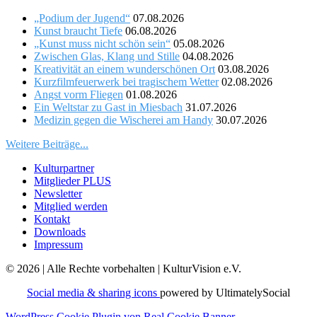
„Podium der Jugend“
07.08.2026
Kunst braucht Tiefe
06.08.2026
„Kunst muss nicht schön sein“
05.08.2026
Zwischen Glas, Klang und Stille
04.08.2026
Kreativität an einem wunderschönen Ort
03.08.2026
Kurzfilmfeuerwerk bei tragischem Wetter
02.08.2026
Angst vorm Fliegen
01.08.2026
Ein Weltstar zu Gast in Miesbach
31.07.2026
Medizin gegen die Wischerei am Handy
30.07.2026
Weitere Beiträge...
Kulturpartner
Mitglieder PLUS
Newsletter
Mitglied werden
Kontakt
Downloads
Impressum
© 2026 | Alle Rechte vorbehalten | KulturVision e.V.
Social media & sharing icons
powered by UltimatelySocial
WordPress Cookie Plugin von Real Cookie Banner