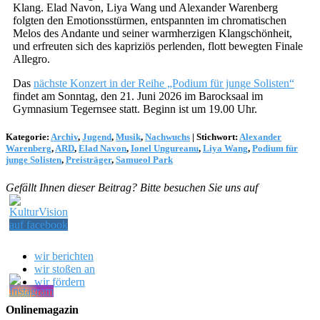
Klang. Elad Navon, Liya Wang und Alexander Warenberg
folgten den Emotionsstürmen, entspannten im chromatischen
Melos des Andante und seiner warmherzigen Klangschönheit,
und erfreuten sich des kapriziös perlenden, flott bewegten Finale
Allegro.
Das
nächste Konzert in der Reihe „Podium für junge Solisten“
findet am Sonntag, den 21. Juni 2026 im Barocksaal im
Gymnasium Tegernsee statt. Beginn ist um 19.00 Uhr.
Kategorie:
Archiv
,
Jugend
,
Musik
,
Nachwuchs
|
Stichwort:
Alexander
Warenberg
,
ARD
,
Elad Navon
,
Ionel Ungureanu
,
Liya Wang
,
Podium für
junge Solisten
,
Preisträger
,
Samueol Park
Gefällt Ihnen dieser Beitrag? Bitte besuchen Sie uns auf
wir berichten
wir stoßen an
wir fördern
Onlinemagazin