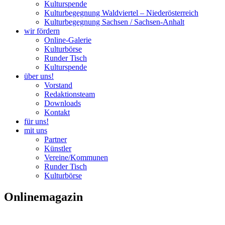
Kulturspende
Kulturbegegnung Waldviertel – Niederösterreich
Kulturbegegnung Sachsen / Sachsen-Anhalt
wir fördern
Online-Galerie
Kulturbörse
Runder Tisch
Kulturspende
über uns!
Vorstand
Redaktionsteam
Downloads
Kontakt
für uns!
mit uns
Partner
Künstler
Vereine/Kommunen
Runder Tisch
Kulturbörse
Onlinemagazin