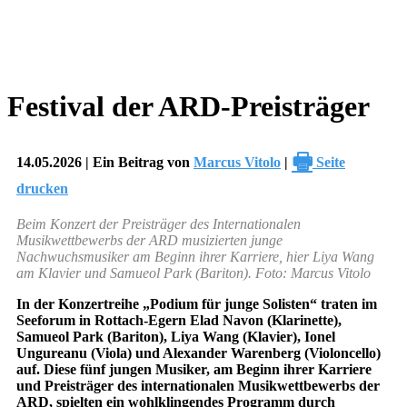
Festival der ARD-Preisträger
🖶
14.05.2026 | Ein Beitrag von
Marcus Vitolo
|
Seite
drucken
Beim Konzert der Preisträger des Internationalen
Musikwettbewerbs der ARD musizierten junge
Nachwuchsmusiker am Beginn ihrer Karriere, hier Liya Wang
am Klavier und Samueol Park (Bariton). Foto: Marcus Vitolo
In der Konzertreihe „Podium für junge Solisten“ traten im
Seeforum in Rottach-Egern Elad Navon (Klarinette),
Samueol Park (Bariton), Liya Wang (Klavier), Ionel
Ungureanu (Viola) und Alexander Warenberg (Violoncello)
auf. Diese fünf jungen Musiker, am Beginn ihrer Karriere
und Preisträger des internationalen Musikwettbewerbs der
ARD, spielten ein wohlklingendes Programm durch