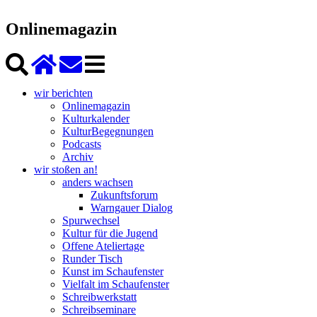
Onlinemagazin
wir berichten
Onlinemagazin
Kulturkalender
KulturBegegnungen
Podcasts
Archiv
wir stoßen an!
anders wachsen
Zukunftsforum
Warngauer Dialog
Spurwechsel
Kultur für die Jugend
Offene Ateliertage
Runder Tisch
Kunst im Schaufenster
Vielfalt im Schaufenster
Schreibwerkstatt
Schreibseminare