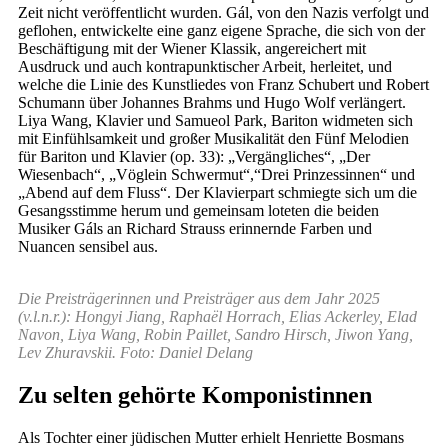
Zeit nicht veröffentlicht wurden. Gál, von den Nazis verfolgt und
geflohen, entwickelte eine ganz eigene Sprache, die sich von der
Beschäftigung mit der Wiener Klassik, angereichert mit
Ausdruck und auch kontrapunktischer Arbeit, herleitet, und
welche die Linie des Kunstliedes von Franz Schubert und Robert
Schumann über Johannes Brahms und Hugo Wolf verlängert.
Liya Wang, Klavier und Samueol Park, Bariton widmeten sich
mit Einfühlsamkeit und großer Musikalität den Fünf Melodien
für Bariton und Klavier (op. 33): „Vergängliches“, „Der
Wiesenbach“, „Vöglein Schwermut“,“Drei Prinzessinnen“ und
„Abend auf dem Fluss“. Der Klavierpart schmiegte sich um die
Gesangsstimme herum und gemeinsam loteten die beiden
Musiker Gáls an Richard Strauss erinnernde Farben und
Nuancen sensibel aus.
Die Preisträgerinnen und Preisträger aus dem Jahr 2025
(v.l.n.r.): Hongyi Jiang, Raphaël Horrach, Elias Ackerley, Elad
Navon, Liya Wang, Robin Paillet, Sandro Hirsch, Jiwon Yang,
Lev Zhuravskii. Foto: Daniel Delang
Zu selten gehörte Komponistinnen
Als Tochter einer jüdischen Mutter erhielt Henriette Bosmans