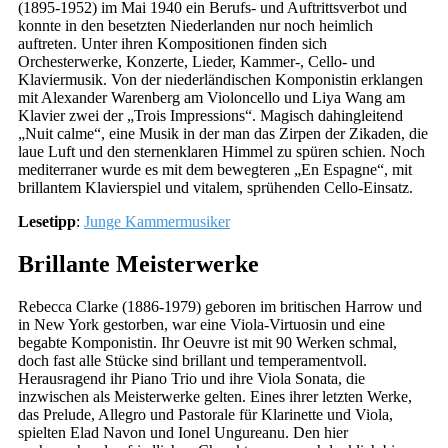
(1895-1952) im Mai 1940 ein Berufs- und Auftrittsverbot und
konnte in den besetzten Niederlanden nur noch heimlich
auftreten. Unter ihren Kompositionen finden sich
Orchesterwerke, Konzerte, Lieder, Kammer-, Cello- und
Klaviermusik. Von der niederländischen Komponistin erklangen
mit Alexander Warenberg am Violoncello und Liya Wang am
Klavier zwei der „Trois Impressions“. Magisch dahingleitend
„Nuit calme“, eine Musik in der man das Zirpen der Zikaden, die
laue Luft und den sternenklaren Himmel zu spüren schien. Noch
mediterraner wurde es mit dem bewegteren „En Espagne“, mit
brillantem Klavierspiel und vitalem, sprühenden Cello-Einsatz.
Lesetipp
:
Junge Kammermusiker
Brillante Meisterwerke
Rebecca Clarke (1886-1979) geboren im britischen Harrow und
in New York gestorben, war eine Viola-Virtuosin und eine
begabte Komponistin. Ihr Oeuvre ist mit 90 Werken schmal,
doch fast alle Stücke sind brillant und temperamentvoll.
Herausragend ihr Piano Trio und ihre Viola Sonata, die
inzwischen als Meisterwerke gelten. Eines ihrer letzten Werke,
das Prelude, Allegro und Pastorale für Klarinette und Viola,
spielten Elad Navon und Ionel Ungureanu. Den hier