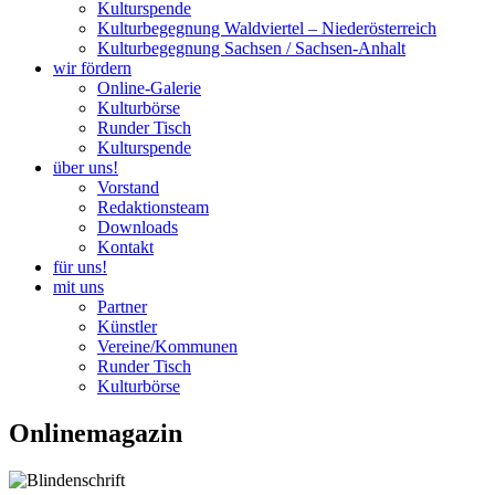
Kulturspende
Kulturbegegnung Waldviertel – Niederösterreich
Kulturbegegnung Sachsen / Sachsen-Anhalt
wir fördern
Online-Galerie
Kulturbörse
Runder Tisch
Kulturspende
über uns!
Vorstand
Redaktionsteam
Downloads
Kontakt
für uns!
mit uns
Partner
Künstler
Vereine/Kommunen
Runder Tisch
Kulturbörse
Onlinemagazin