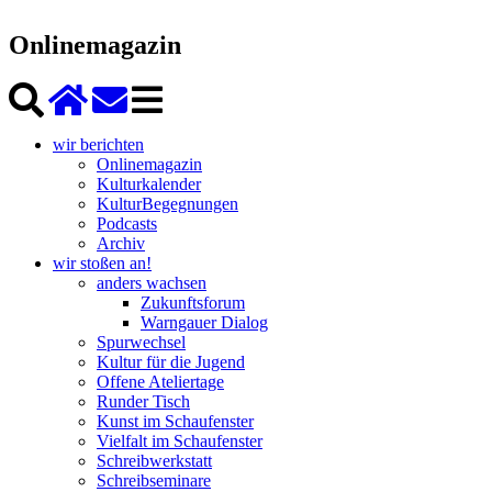
Onlinemagazin
wir berichten
Onlinemagazin
Kulturkalender
KulturBegegnungen
Podcasts
Archiv
wir stoßen an!
anders wachsen
Zukunftsforum
Warngauer Dialog
Spurwechsel
Kultur für die Jugend
Offene Ateliertage
Runder Tisch
Kunst im Schaufenster
Vielfalt im Schaufenster
Schreibwerkstatt
Schreibseminare