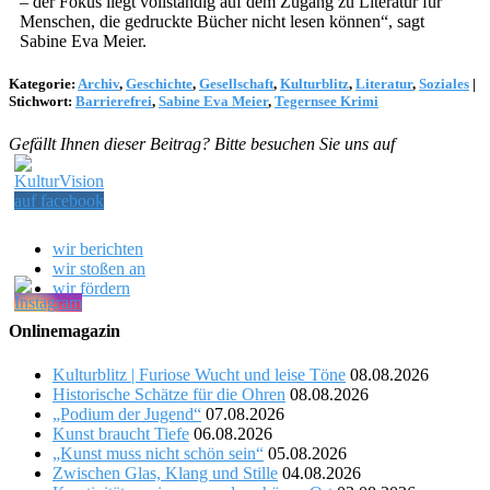
– der Fokus liegt vollständig auf dem Zugang zu Literatur für
Menschen, die gedruckte Bücher nicht lesen können“, sagt
Sabine Eva Meier.
Kategorie:
Archiv
,
Geschichte
,
Gesellschaft
,
Kulturblitz
,
Literatur
,
Soziales
|
Stichwort:
Barrierefrei
,
Sabine Eva Meier
,
Tegernsee Krimi
Gefällt Ihnen dieser Beitrag? Bitte besuchen Sie uns auf
wir berichten
wir stoßen an
wir fördern
Onlinemagazin
Kulturblitz | Furiose Wucht und leise Töne
08.08.2026
Historische Schätze für die Ohren
08.08.2026
„Podium der Jugend“
07.08.2026
Kunst braucht Tiefe
06.08.2026
„Kunst muss nicht schön sein“
05.08.2026
Zwischen Glas, Klang und Stille
04.08.2026