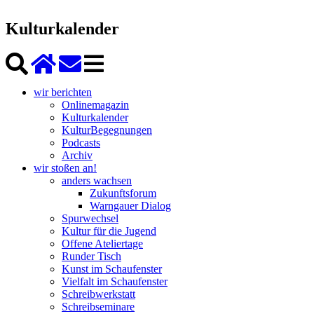
Kulturkalender
wir berichten
Onlinemagazin
Kulturkalender
KulturBegegnungen
Podcasts
Archiv
wir stoßen an!
anders wachsen
Zukunftsforum
Warngauer Dialog
Spurwechsel
Kultur für die Jugend
Offene Ateliertage
Runder Tisch
Kunst im Schaufenster
Vielfalt im Schaufenster
Schreibwerkstatt
Schreibseminare