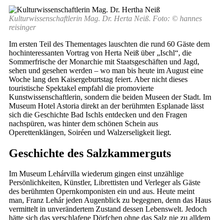
Kulturwissenschaftlerin Mag. Dr. Herta Neiß. Foto: © hannes
reisinger
Im ersten Teil des Thementages lauschten die rund 60 Gäste dem
hochinteressanten Vortrag von Herta Neiß über „Ischl“, die
Sommerfrische der Monarchie mit Staatsgeschäften und Jagd,
sehen und gesehen werden – wo man bis heute im August eine
Woche lang den Kaisergeburtstag feiert. Aber nicht dieses
touristische Spektakel empfahl die promovierte
Kunstwissenschaftlerin, sondern die beiden Museen der Stadt. Im
Museum Hotel Astoria direkt an der berühmten Esplanade lässt
sich die Geschichte Bad Ischls entdecken und den Fragen
nachspüren, was hinter dem schönen Schein aus
Operettenklängen, Soiréen und Walzerseligkeit liegt.
Geschichte des Salzkammerguts
Im Museum Lehárvilla wiederum gingen einst unzählige
Persönlichkeiten, Künstler, Librettisten und Verleger als Gäste
des berühmten Opernkomponisten ein und aus. Heute meint
man, Franz Lehár jeden Augenblick zu begegnen, denn das Haus
vermittelt in unverändertem Zustand dessen Lebenswelt. Jedoch
hätte sich das verschlafene Dörfchen ohne das Salz nie zu alldem