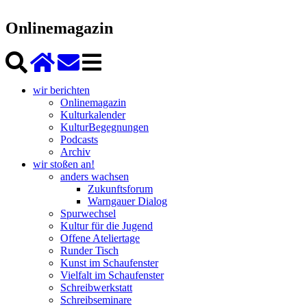
Onlinemagazin
wir berichten
Onlinemagazin
Kulturkalender
KulturBegegnungen
Podcasts
Archiv
wir stoßen an!
anders wachsen
Zukunftsforum
Warngauer Dialog
Spurwechsel
Kultur für die Jugend
Offene Ateliertage
Runder Tisch
Kunst im Schaufenster
Vielfalt im Schaufenster
Schreibwerkstatt
Schreibseminare