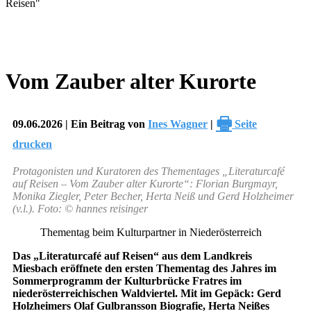
Vom Zauber alter Kurorte
🖶
09.06.2026 | Ein Beitrag von
Ines Wagner
|
Seite
drucken
Protagonisten und Kuratoren des Thementages „Literaturcafé
auf Reisen – Vom Zauber alter Kurorte“: Florian Burgmayr,
Monika Ziegler, Peter Becher, Herta Neiß und Gerd Holzheimer
(v.l.). Foto: © hannes reisinger
Thementag beim Kulturpartner in Niederösterreich
Das „Literaturcafé auf Reisen“ aus dem Landkreis
Miesbach eröffnete den ersten Thementag des Jahres im
Sommerprogramm der Kulturbrücke Fratres im
niederösterreichischen Waldviertel. Mit im Gepäck: Gerd
Holzheimers Olaf Gulbransson Biografie, Herta Neißes