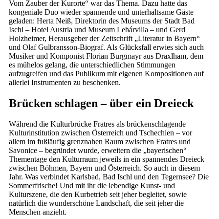
Vom Zauber der Kurorte“ war das Thema. Dazu hatte das
kongeniale Duo wieder spannende und unterhaltsame Gäste
geladen: Herta Neiß, Direktorin des Museums der Stadt Bad
Ischl – Hotel Austria und Museum Lehárvilla – und Gerd
Holzheimer, Herausgeber der Zeitschrift „Literatur in Bayern“
und Olaf Gulbransson-Biograf. Als Glücksfall erwies sich auch
Musiker und Komponist Florian Burgmayr aus Draxlham, dem
es mühelos gelang, die unterschiedlichen Stimmungen
aufzugreifen und das Publikum mit eigenen Kompositionen auf
allerlei Instrumenten zu beschenken.
Brücken schlagen – über ein Dreieck
Während die Kulturbrücke Fratres als brückenschlagende
Kulturinstitution zwischen Österreich und Tschechien – vor
allem im fußläufig grenznahen Raum zwischen Fratres und
Savonice – begründet wurde, erweitern die „bayerischen“
Thementage den Kulturraum jeweils in ein spannendes Dreieck
zwischen Böhmen, Bayern und Österreich. So auch in diesem
Jahr. Was verbindet Karlsbad, Bad Ischl und den Tegernsee? Die
Sommerfrische! Und mit ihr die lebendige Kunst- und
Kulturszene, die den Kurbetrieb seit jeher begleitet, sowie
natürlich die wunderschöne Landschaft, die seit jeher die
Menschen anzieht.