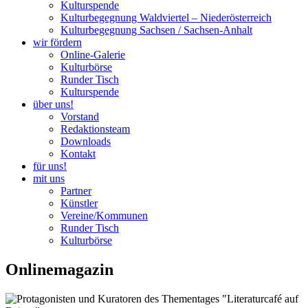
Kulturspende
Kulturbegegnung Waldviertel – Niederösterreich
Kulturbegegnung Sachsen / Sachsen-Anhalt
wir fördern
Online-Galerie
Kulturbörse
Runder Tisch
Kulturspende
über uns!
Vorstand
Redaktionsteam
Downloads
Kontakt
für uns!
mit uns
Partner
Künstler
Vereine/Kommunen
Runder Tisch
Kulturbörse
Onlinemagazin