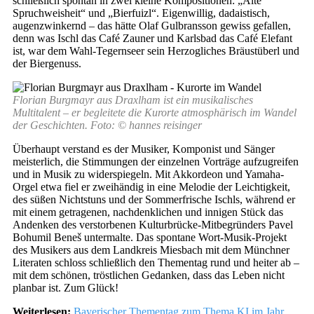
schließlich spontan in zwei kleine Kompositionen: „Alte
Spruchweisheit“ und „Bierfuizl“. Eigenwillig, dadaistisch,
augenzwinkernd – das hätte Olaf Gulbransson gewiss gefallen,
denn was Ischl das Café Zauner und Karlsbad das Café Elefant
ist, war dem Wahl-Tegernseer sein Herzogliches Bräustüberl und
der Biergenuss.
Florian Burgmayr aus Draxlham ist ein musikalisches
Multitalent – er begleitete die Kurorte atmosphärisch im Wandel
der Geschichten. Foto: © hannes reisinger
Überhaupt verstand es der Musiker, Komponist und Sänger
meisterlich, die Stimmungen der einzelnen Vorträge aufzugreifen
und in Musik zu widerspiegeln. Mit Akkordeon und Yamaha-
Orgel etwa fiel er zweihändig in eine Melodie der Leichtigkeit,
des süßen Nichtstuns und der Sommerfrische Ischls, während er
mit einem getragenen, nachdenklichen und innigen Stück das
Andenken des verstorbenen Kulturbrücke-Mitbegründers Pavel
Bohumil Beneš untermalte. Das spontane Wort-Musik-Projekt
des Musikers aus dem Landkreis Miesbach mit dem Münchner
Literaten schloss schließlich den Thementag rund und heiter ab –
mit dem schönen, tröstlichen Gedanken, dass das Leben nicht
planbar ist. Zum Glück!
Weiterlesen:
Bayerischer Thementag zum Thema KI im Jahr