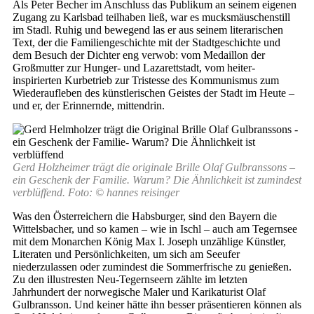
Als Peter Becher im Anschluss das Publikum an seinem eigenen
Zugang zu Karlsbad teilhaben ließ, war es mucksmäuschenstill
im Stadl. Ruhig und bewegend las er aus seinem literarischen
Text, der die Familiengeschichte mit der Stadtgeschichte und
dem Besuch der Dichter eng verwob: vom Medaillon der
Großmutter zur Hunger- und Lazarettstadt, vom heiter-
inspirierten Kurbetrieb zur Tristesse des Kommunismus zum
Wiederaufleben des künstlerischen Geistes der Stadt im Heute –
und er, der Erinnernde, mittendrin.
Gerd Holzheimer trägt die originale Brille Olaf Gulbranssons –
ein Geschenk der Familie. Warum? Die Ähnlichkeit ist zumindest
verblüffend. Foto: © hannes reisinger
Was den Österreichern die Habsburger, sind den Bayern die
Wittelsbacher, und so kamen – wie in Ischl – auch am Tegernsee
mit dem Monarchen König Max I. Joseph unzählige Künstler,
Literaten und Persönlichkeiten, um sich am Seeufer
niederzulassen oder zumindest die Sommerfrische zu genießen.
Zu den illustresten Neu-Tegernseern zählte im letzten
Jahrhundert der norwegische Maler und Karikaturist Olaf
Gulbransson. Und keiner hätte ihn besser präsentieren können als