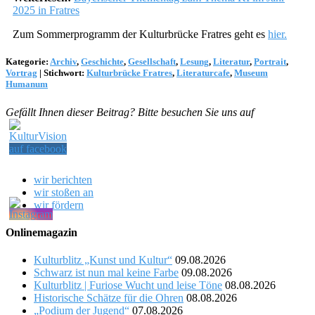
2025 in Fratres
Zum Sommerprogramm der Kulturbrücke Fratres geht es
hier.
Kategorie:
Archiv
,
Geschichte
,
Gesellschaft
,
Lesung
,
Literatur
,
Portrait
,
Vortrag
|
Stichwort:
Kulturbrücke Fratres
,
Literaturcafe
,
Museum
Humanum
Gefällt Ihnen dieser Beitrag? Bitte besuchen Sie uns auf
wir berichten
wir stoßen an
wir fördern
Onlinemagazin
Kulturblitz „Kunst und Kultur“
09.08.2026
Schwarz ist nun mal keine Farbe
09.08.2026
Kulturblitz | Furiose Wucht und leise Töne
08.08.2026
Historische Schätze für die Ohren
08.08.2026
„Podium der Jugend“
07.08.2026