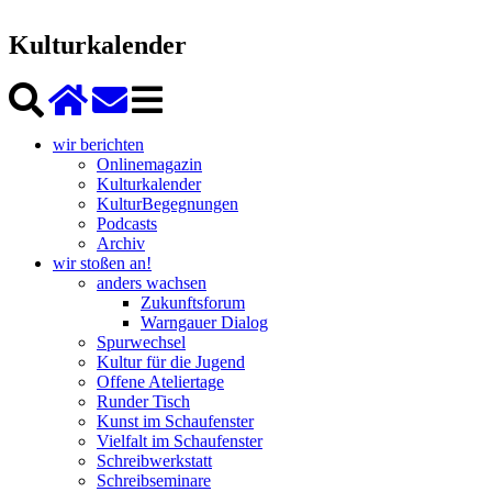
Kulturkalender
wir berichten
Onlinemagazin
Kulturkalender
KulturBegegnungen
Podcasts
Archiv
wir stoßen an!
anders wachsen
Zukunftsforum
Warngauer Dialog
Spurwechsel
Kultur für die Jugend
Offene Ateliertage
Runder Tisch
Kunst im Schaufenster
Vielfalt im Schaufenster
Schreibwerkstatt
Schreibseminare