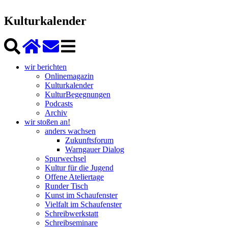
Kulturkalender
wir berichten
Onlinemagazin
Kulturkalender
KulturBegegnungen
Podcasts
Archiv
wir stoßen an!
anders wachsen
Zukunftsforum
Warngauer Dialog
Spurwechsel
Kultur für die Jugend
Offene Ateliertage
Runder Tisch
Kunst im Schaufenster
Vielfalt im Schaufenster
Schreibwerkstatt
Schreibseminare