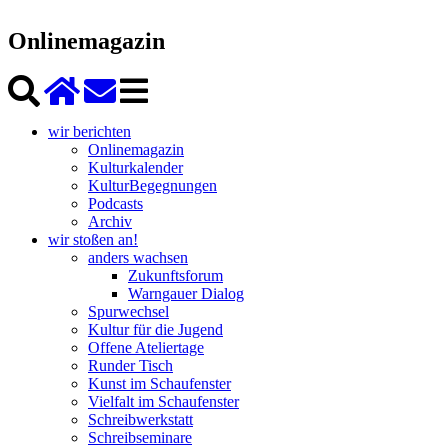
Onlinemagazin
wir berichten
Onlinemagazin
Kulturkalender
KulturBegegnungen
Podcasts
Archiv
wir stoßen an!
anders wachsen
Zukunftsforum
Warngauer Dialog
Spurwechsel
Kultur für die Jugend
Offene Ateliertage
Runder Tisch
Kunst im Schaufenster
Vielfalt im Schaufenster
Schreibwerkstatt
Schreibseminare