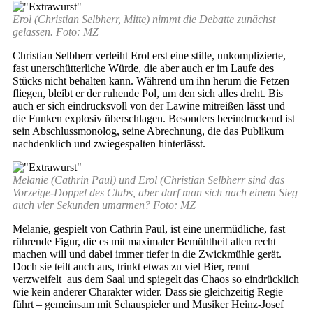
Erol (Christian Selbherr, Mitte) nimmt die Debatte zunächst
gelassen. Foto: MZ
Christian Selbherr verleiht Erol erst eine stille, unkomplizierte,
fast unerschütterliche Würde, die aber auch er im Laufe des
Stücks nicht behalten kann. Während um ihn herum die Fetzen
fliegen, bleibt er der ruhende Pol, um den sich alles dreht. Bis
auch er sich eindrucksvoll von der Lawine mitreißen lässt und
die Funken explosiv überschlagen. Besonders beeindruckend ist
sein Abschlussmonolog, seine Abrechnung, die das Publikum
nachdenklich und zwiegespalten hinterlässt.
Melanie (Cathrin Paul) und Erol (Christian Selbherr sind das
Vorzeige-Doppel des Clubs, aber darf man sich nach einem Sieg
auch vier Sekunden umarmen? Foto: MZ
Melanie, gespielt von Cathrin Paul, ist eine unermüdliche, fast
rührende Figur, die es mit maximaler Bemühtheit allen recht
machen will und dabei immer tiefer in die Zwickmühle gerät.
Doch sie teilt auch aus, trinkt etwas zu viel Bier, rennt
verzweifelt aus dem Saal und spiegelt das Chaos so eindrücklich
wie kein anderer Charakter wider. Dass sie gleichzeitig Regie
führt – gemeinsam mit Schauspieler und Musiker Heinz-Josef