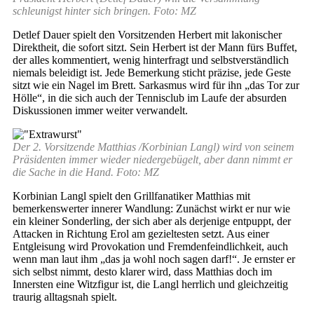
schleunigst hinter sich bringen. Foto: MZ
Detlef Dauer spielt den Vorsitzenden Herbert mit lakonischer
Direktheit, die sofort sitzt. Sein Herbert ist der Mann fürs Buffet,
der alles kommentiert, wenig hinterfragt und selbstverständlich
niemals beleidigt ist. Jede Bemerkung sticht präzise, jede Geste
sitzt wie ein Nagel im Brett. Sarkasmus wird für ihn „das Tor zur
Hölle“, in die sich auch der Tennisclub im Laufe der absurden
Diskussionen immer weiter verwandelt.
Der 2. Vorsitzende Matthias /Korbinian Langl) wird von seinem
Präsidenten immer wieder niedergebügelt, aber dann nimmt er
die Sache in die Hand. Foto: MZ
Korbinian Langl spielt den Grillfanatiker Matthias mit
bemerkenswerter innerer Wandlung: Zunächst wirkt er nur wie
ein kleiner Sonderling, der sich aber als derjenige entpuppt, der
Attacken in Richtung Erol am gezieltesten setzt. Aus einer
Entgleisung wird Provokation und Fremdenfeindlichkeit, auch
wenn man laut ihm „das ja wohl noch sagen darf!“. Je ernster er
sich selbst nimmt, desto klarer wird, dass Matthias doch im
Innersten eine Witzfigur ist, die Langl herrlich und gleichzeitig
traurig alltagsnah spielt.