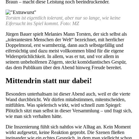
Braun – macht diese Leistung noch beeindruckender.
Torsten ist eigentlich tolerant, aber nur so lange, wie keine
Eifersucht ins Spiel kommt. Foto: MZ
Jürgen Bauer spielt Melanies Mann Torsten, der sich selbst als
„tolerantesten Menschen der Welt“ bezeichnet, mit herrlicher
Doppelmoral, erst warmherzig, dann auch selbstgefällig und
eifersüchtig und dazu meist vollkommen blind für die eigene
Widersprüchlichkeit. In allem, was er tut, und vor allem in
seinem unbeholfenen Zögern, steckt komödiantisches Gespür,
das dem Publikum über den Abend hinweg Freude bereitet.
Mittendrin statt nur dabei!
Besonders unterhaltsam ist dieser Abend auch, weil er die vierte
Wand durchbricht. Wir dürfen mitabstimmen, mitentscheiden,
mitfühlen. Was spielerisch wirkt, wird schnell zum Spiegel:
Plötzlich sitzt man selbst in dieser Versammlung – und fragt sich,
wie man sich verhalten hätte.
Die Inszenierung fühlt sich nahtlos wie Alltag an. Kein Moment
wirkt aufgesetzt, keine Reaktion geprobt. Die Szenen fließen
ineinander wie ein echtes Gespräch, in dem man vielleicht schon