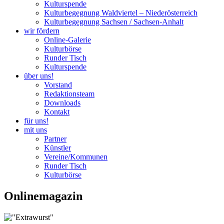
Kulturspende
Kulturbegegnung Waldviertel – Niederösterreich
Kulturbegegnung Sachsen / Sachsen-Anhalt
wir fördern
Online-Galerie
Kulturbörse
Runder Tisch
Kulturspende
über uns!
Vorstand
Redaktionsteam
Downloads
Kontakt
für uns!
mit uns
Partner
Künstler
Vereine/Kommunen
Runder Tisch
Kulturbörse
Onlinemagazin