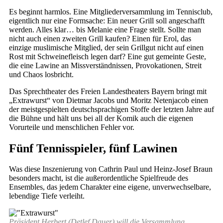
Es beginnt harmlos. Eine Mitgliederversammlung im Tennisclub,
eigentlich nur eine Formsache: Ein neuer Grill soll angeschafft
werden. Alles klar… bis Melanie eine Frage stellt. Sollte man
nicht auch einen zweiten Grill kaufen? Einen für Erol, das
einzige muslimische Mitglied, der sein Grillgut nicht auf einen
Rost mit Schweinefleisch legen darf? Eine gut gemeinte Geste,
die eine Lawine an Missverständnissen, Provokationen, Streit
und Chaos losbricht.
Das Sprechtheater des Freien Landestheaters Bayern bringt mit
„Extrawurst“ von Dietmar Jacobs und Moritz Netenjacob einen
der meistgespielten deutschsprachigen Stoffe der letzten Jahre auf
die Bühne und hält uns bei all der Komik auch die eigenen
Vorurteile und menschlichen Fehler vor.
Fünf Tennisspieler, fünf Lawinen
Was diese Inszenierung von Cathrin Paul und Heinz-Josef Braun
besonders macht, ist die außerordentliche Spielfreude des
Ensembles, das jedem Charakter eine eigene, unverwechselbare,
lebendige Tiefe verleiht.
Präsident Herbert (Detlef Dauer) will die Versammlung