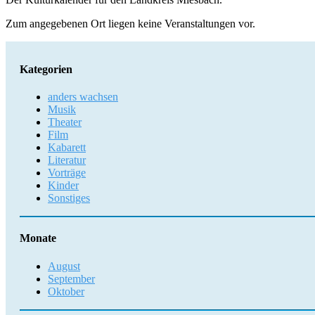
Zum angegebenen Ort liegen keine Veranstaltungen vor.
Kategorien
anders wachsen
Musik
Theater
Film
Kabarett
Literatur
Vorträge
Kinder
Sonstiges
Monate
August
September
Oktober