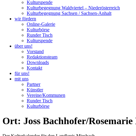
Kulturspende
Kulturbegegnung Waldviertel – Niederösterreich
Kulturbegegnung Sachsen / Sachsen-Anhalt
wir fördern
Online-Galerie
Kulturbörse
Runder Tisch
Kulturspende
über uns!
Vorstand
Redaktionsteam
Downloads
Kontakt
für uns!
mit uns
Partner
Künstler
Vereine/Kommunen
Runder Tisch
Kulturbörse
Ort: Joss Bachhofer/Rosemarie
Der Kulturkalender für den Landkreis Miesbach.