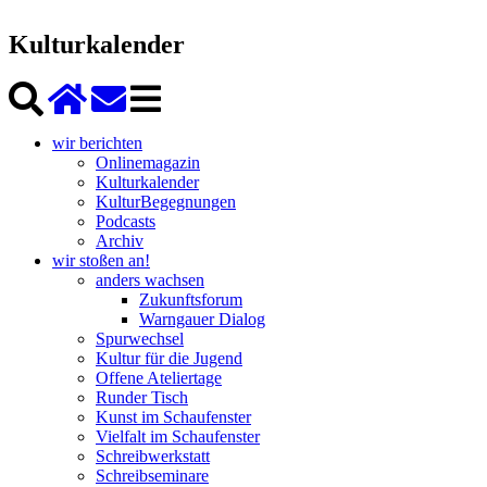
Kulturkalender
wir berichten
Onlinemagazin
Kulturkalender
KulturBegegnungen
Podcasts
Archiv
wir stoßen an!
anders wachsen
Zukunftsforum
Warngauer Dialog
Spurwechsel
Kultur für die Jugend
Offene Ateliertage
Runder Tisch
Kunst im Schaufenster
Vielfalt im Schaufenster
Schreibwerkstatt
Schreibseminare