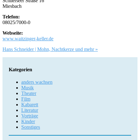
Schlierseer Straße 16
Miesbach
Telefon:
08025/7000-0
Webseite:
www.waitzinger-keller.de
Artikel-
Hans Schneider | Mohn, Nachtkerze und mehr »
Navigation
Kategorien
anders wachsen
Musik
Theater
Film
Kabarett
Literatur
Vorträge
Kinder
Sonstiges