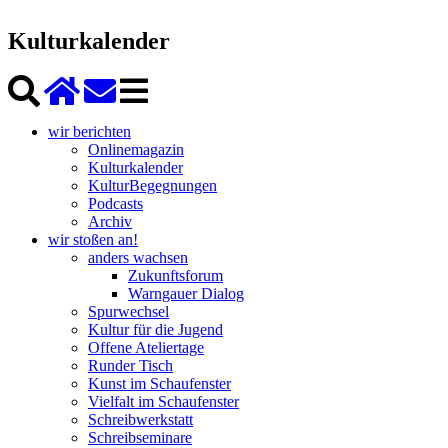
Kulturkalender
wir berichten
Onlinemagazin
Kulturkalender
KulturBegegnungen
Podcasts
Archiv
wir stoßen an!
anders wachsen
Zukunftsforum
Warngauer Dialog
Spurwechsel
Kultur für die Jugend
Offene Ateliertage
Runder Tisch
Kunst im Schaufenster
Vielfalt im Schaufenster
Schreibwerkstatt
Schreibseminare