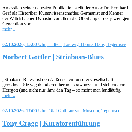
Anlässlich seiner neuesten Publikation stellt der Autor Dr. Bernhard
Graf als Historiker, Kunstwissenschaftler, Germanist und Kenner
der Wittelsbacher Dynastie vor allem die Oberhäupter der jeweiligen
Generation vor.
mehr...
02.10.2026, 15:00 Uhr
, Tuften | Ludwig-Thoma-Haus, Tegernsee
Norbert Göttler | Striabäsn-Blues
„Striabäsn-Blues“ ist den Außenseitern unserer Gesellschaft
gewidmet. Sie vagabundieren herum, strawanzen und stehlen dem
Herrgott (und nicht nur ihm) den Tag – so meint man landläufig.
mehr...
02.10.2026, 17:00 Uhr
, Olaf Gulbransson Museum, Tegernsee
Tony Cragg | Kuratorenführung