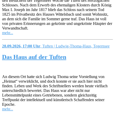
den Besuchern der Tegernseer Woche die Türen des Herzoglichen
Schlosses. Nach dem Erwerb des ehemaligen Klosters durch König
Max I. Joseph im Jahr 1817 blieb das Schloss nach seinem Tod
1825 im Privatbesitz des Hauses Wittelsbach und somit Wohnsitz,
an dem sich die Familie im Sommer gerne traf. Das Haus ist voll
von privaten Erinnerungen an gekrönte und ungekrönte Häupter der
Verwandtschaft.
mehr...
28.09.2026, 17:00 Uhr
, Tuften | Ludwig-Thoma-Haus, Tegernsee
Das Haus auf der Tuften
An diesem Ort hatte sich Ludwig Thoma seine Vorstellung von
„Heimat“ verwirklicht, und doch konnte er sie auch hier nicht
finden. Leben und Werk des Schriftstellers werden heute vielfach
unterschiedlich bewertet. Das Haus war aber nicht nur
Lebensmittelpunkt eines Getriebenen, sondern gleichzeitig
Treffpunkt der intellektuell und künstlerisch Schaffenden seiner
Epoche.
mehr...