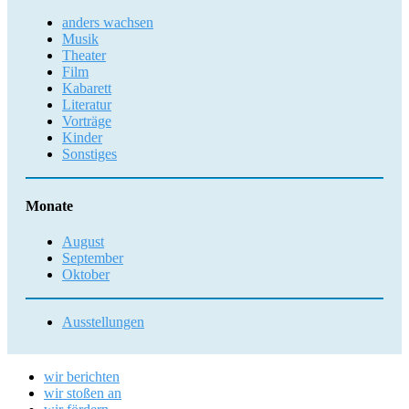
anders wachsen
Musik
Theater
Film
Kabarett
Literatur
Vorträge
Kinder
Sonstiges
Monate
August
September
Oktober
Ausstellungen
wir berichten
wir stoßen an