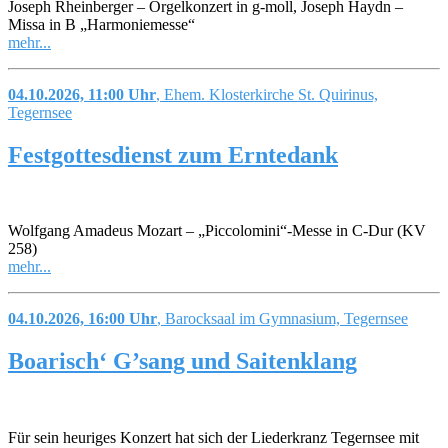
Joseph Rheinberger – Orgelkonzert in g-moll, Joseph Haydn –
Missa in B „Harmoniemesse“
mehr...
04.10.2026, 11:00 Uhr
, Ehem. Klosterkirche St. Quirinus,
Tegernsee
Festgottesdienst zum Erntedank
Wolfgang Amadeus Mozart – „Piccolomini“-Messe in C-Dur (KV
258)
mehr...
04.10.2026, 16:00 Uhr
, Barocksaal im Gymnasium, Tegernsee
Boarisch‘ G’sang und Saitenklang
Für sein heuriges Konzert hat sich der Liederkranz Tegernsee mit