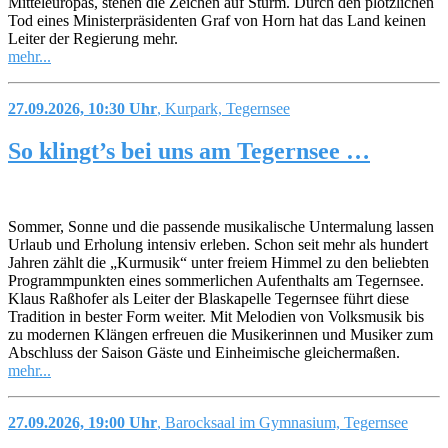
Mitteleuropas, stehen die Zeichen auf Sturm. Durch den plötzlichen
Tod eines Ministerpräsidenten Graf von Horn hat das Land keinen
Leiter der Regierung mehr.
mehr...
27.09.2026, 10:30 Uhr
, Kurpark, Tegernsee
So klingt’s bei uns am Tegernsee …
Sommer, Sonne und die passende musikalische Untermalung lassen
Urlaub und Erholung intensiv erleben. Schon seit mehr als hundert
Jahren zählt die „Kurmusik“ unter freiem Himmel zu den beliebten
Programmpunkten eines sommerlichen Aufenthalts am Tegernsee.
Klaus Raßhofer als Leiter der Blaskapelle Tegernsee führt diese
Tradition in bester Form weiter. Mit Melodien von Volksmusik bis
zu modernen Klängen erfreuen die Musikerinnen und Musiker zum
Abschluss der Saison Gäste und Einheimische gleichermaßen.
mehr...
27.09.2026, 19:00 Uhr
, Barocksaal im Gymnasium, Tegernsee