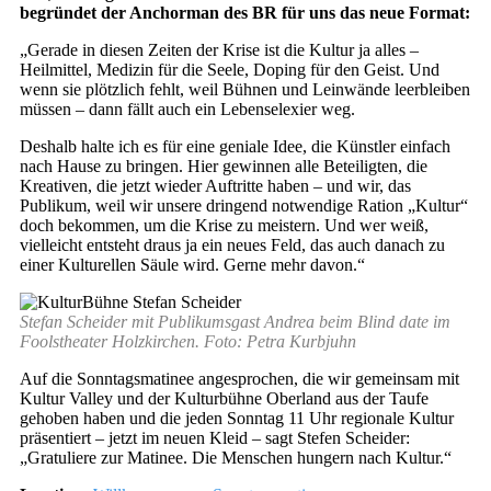
begründet der Anchorman des BR für uns das neue Format:
„Gerade in diesen Zeiten der Krise ist die Kultur ja alles –
Heilmittel, Medizin für die Seele, Doping für den Geist. Und
wenn sie plötzlich fehlt, weil Bühnen und Leinwände leerbleiben
müssen – dann fällt auch ein Lebenselexier weg.
Deshalb halte ich es für eine geniale Idee, die Künstler einfach
nach Hause zu bringen. Hier gewinnen alle Beteiligten, die
Kreativen, die jetzt wieder Auftritte haben – und wir, das
Publikum, weil wir unsere dringend notwendige Ration „Kultur“
doch bekommen, um die Krise zu meistern. Und wer weiß,
vielleicht entsteht draus ja ein neues Feld, das auch danach zu
einer Kulturellen Säule wird. Gerne mehr davon.“
Stefan Scheider mit Publikumsgast Andrea beim Blind date im
Foolstheater Holzkirchen. Foto: Petra Kurbjuhn
Auf die Sonntagsmatinee angesprochen, die wir gemeinsam mit
Kultur Valley und der Kulturbühne Oberland aus der Taufe
gehoben haben und die jeden Sonntag 11 Uhr regionale Kultur
präsentiert – jetzt im neuen Kleid – sagt Stefen Scheider:
„Gratuliere zur Matinee. Die Menschen hungern nach Kultur.“