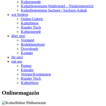
Kulturspende
Kulturbegegnung Waldviertel – Niederösterreich
Kulturbegegnung Sachsen / Sachsen-Anhalt
wir fördern
Online-Galerie
Kulturbörse
Runder Tisch
Kulturspende
über uns!
Vorstand
Redaktionsteam
Downloads
Kontakt
für uns!
mit uns
Partner
Künstler
Vereine/Kommunen
Runder Tisch
Kulturbörse
Onlinemagazin