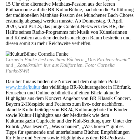
15 Uhr eine alternative Matthäus-Passion aus der leeren
Philharmonie auf die BR KulturBühne, nachdem die Aufführung
der traditionellen Matthäus-Passion des Münchener Bach-Chores
erstmalig abgesagt werden musste. Ab Donnerstag, 9. April
2020, wird PULS, das junge Content-Netzwerk des BR, die
Hälfte seines Radio-Programms mit Musik von Künstlerinnen
und Künstlern aus dem deutschsprachigen Raum bestreiten und
diesen somit zu mehr Reichweite verhelfen.
Cornelia Funke liest aus ihren Büchern „Das Piratenschwein“
und „Zottelkralle“ live aus Kalifornien. Foto: Cornelia
Funke/SWR
Darüber hinaus finden die Nutzer auf dem digitalen Portal
www.br.de/kultur
das vielfältige BR-Kulturangebot in Hörfunk,
Fernsehen und Online gebündelt auf einen Blick: aktuelle
Highlights aus dem Konzert-Angebot von BR-Klassik Concert,
Bayern 2-Hörspiele und Features zum live- oder nachhören,
aktuelle Kulturbeiträge von BR24, Kulturangebote für Kinder
sowie Kultur-Highlights aus der Mediathek wie dem
Kulturmagazin Capriccio und der Kult-Sendung quer. Unter der
Rubrik „Was lesen?“, „Was schauen“, „Was hören?“ gibt es
Tipps für spannende und unterhaltsame Bücher, Empfehlungen
für Filme und Serien sowie Highlights aus dem BR-Podcast-