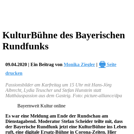
KulturBühne des Bayerischen
Rundfunks
🖶
09.04.2020 | Ein Beitrag von
Monika Ziegler
|
Seite
drucken
Passionsbilder am Karfreitag um 15 Uhr mit Hans-Jörg
Albrecht, Lydia Teuscher und Stefan Hunstein statt
Matthäuspassion aus dem Gasteig. Foto: picture-alliance/dpa
Bayernweit Kultur online
Es war eine Meldung am Ende der Rundschau am
Dienstagabend. Moderator Stefan Scheider teilte mit, dass
der Bayerische Rundfunk jetzt eine KulturBühne ins Leben
ruft, eine digitale Ersatz-Bühne in Corona-Zeiten. Hier