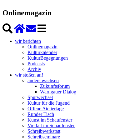
Onlinemagazin
wir berichten
Onlinemagazin
Kulturkalender
KulturBegegnungen
Podcasts
Archiv
wir stoßen an!
anders wachsen
Zukunftsforum
Warngauer Dialog
Spurwechsel
Kultur für die Jugend
Offene Ateliertage
Runder Tisch
Kunst im Schaufenster
Vielfalt im Schaufenster
Schreibwerkstatt
Schreibseminare