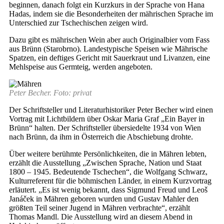
beginnen, danach folgt ein Kurzkurs in der Sprache von Hana
Hadas, indem sie die Besonderheiten der mährischen Sprache im
Unterschied zur Tschechischen zeigen wird.
Dazu gibt es mährischen Wein aber auch Originalbier vom Fass
aus Brünn (Starobrno). Landestypische Speisen wie Mährische
Spatzen, ein deftiges Gericht mit Sauerkraut und Livanzen, eine
Mehlspeise aus Germteig, werden angeboten.
Peter Becher. Foto: privat
Der Schriftsteller und Literaturhistoriker Peter Becher wird einen
Vortrag mit Lichtbildern über Oskar Maria Graf „Ein Bayer in
Brünn“ halten. Der Schriftsteller übersiedelte 1934 von Wien
nach Brünn, da ihm in Österreich die Abschiebung drohte.
Über weitere berühmte Persönlichkeiten, die in Mähren lebten,
erzählt die Ausstellung „Zwischen Sprache, Nation und Staat
1800 – 1945. Bedeutende Tschechen“, die Wolfgang Schwarz,
Kulturreferent für die böhmischen Länder, in einem Kurzvortrag
erläutert. „Es ist wenig bekannt, dass Sigmund Freud und Leoš
Janáček in Mähren geboren wurden und Gustav Mahler den
größten Teil seiner Jugend in Mähren verbrachte“, erzählt
Thomas Mandl. Die Ausstellung wird an diesem Abend in