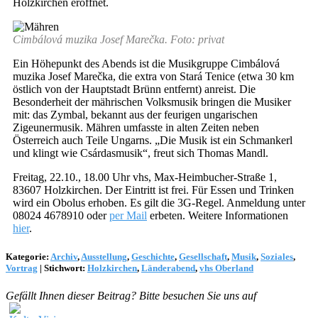
Holzkirchen eröffnet.
Cimbálová muzika Josef Marečka. Foto: privat
Ein Höhepunkt des Abends ist die Musikgruppe Cimbálová
muzika Josef Marečka, die extra von Stará Tenice (etwa 30 km
östlich von der Hauptstadt Brünn entfernt) anreist. Die
Besonderheit der mährischen Volksmusik bringen die Musiker
mit: das Zymbal, bekannt aus der feurigen ungarischen
Zigeunermusik. Mähren umfasste in alten Zeiten neben
Österreich auch Teile Ungarns. „Die Musik ist ein Schmankerl
und klingt wie Csárdasmusik“, freut sich Thomas Mandl.
Freitag, 22.10., 18.00 Uhr vhs, Max-Heimbucher-Straße 1,
83607 Holzkirchen. Der Eintritt ist frei. Für Essen und Trinken
wird ein Obolus erhoben. Es gilt die 3G-Regel. Anmeldung unter
08024 4678910 oder
per Mail
erbeten. Weitere Informationen
hier
.
Kategorie:
Archiv
,
Ausstellung
,
Geschichte
,
Gesellschaft
,
Musik
,
Soziales
,
Vortrag
|
Stichwort:
Holzkirchen
,
Länderabend
,
vhs Oberland
Gefällt Ihnen dieser Beitrag? Bitte besuchen Sie uns auf