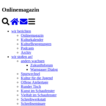
Onlinemagazin
wir berichten
Onlinemagazin
Kulturkalender
KulturBegegnungen
Podcasts
Archiv
wir stoßen an!
anders wachsen
Zukunftsforum
Warngauer Dialog
Spurwechsel
Kultur für die Jugend
Offene Ateliertage
Runder Tisch
Kunst im Schaufenster
Vielfalt im Schaufenster
Schreibwerkstatt
Schreibseminare