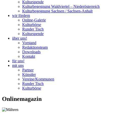
Kulturspende
Kulturbegegnung Waldviertel – Niederösterreich
Kulturbegegnung Sachsen / Sachsen-Anhalt
wir fördern
Online-Galerie
Kulturbörse
Runder Tisch
Kulturspende
über uns!
Vorstand
Redaktionsteam
Downloads
Kontakt
für uns!
mit uns
Partner
Künstler
Vereine/Kommunen
Runder Tisch
Kulturbörse
Onlinemagazin