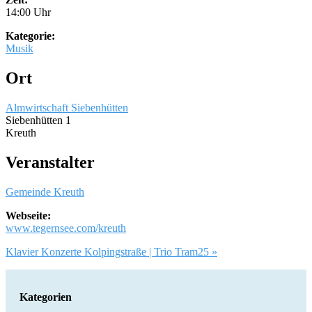
14:00 Uhr
Kategorie:
Musik
Ort
Almwirtschaft Siebenhütten
Siebenhütten 1
Kreuth
Veranstalter
Gemeinde Kreuth
Webseite:
www.tegernsee.com/kreuth
Artikel-
Klavier Konzerte Kolpingstraße | Trio Tram25 »
Navigation
Kategorien