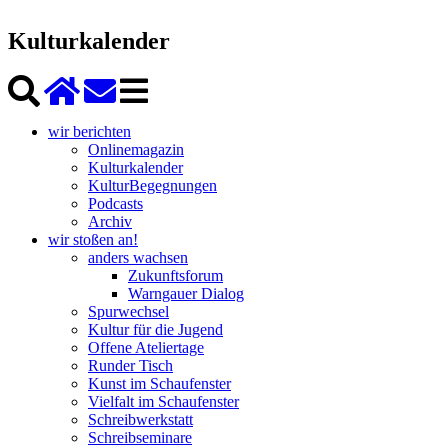
Kulturkalender
wir berichten
Onlinemagazin
Kulturkalender
KulturBegegnungen
Podcasts
Archiv
wir stoßen an!
anders wachsen
Zukunftsforum
Warngauer Dialog
Spurwechsel
Kultur für die Jugend
Offene Ateliertage
Runder Tisch
Kunst im Schaufenster
Vielfalt im Schaufenster
Schreibwerkstatt
Schreibseminare