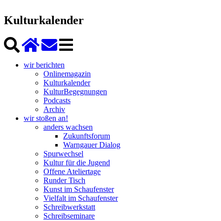
Kulturkalender
wir berichten
Onlinemagazin
Kulturkalender
KulturBegegnungen
Podcasts
Archiv
wir stoßen an!
anders wachsen
Zukunftsforum
Warngauer Dialog
Spurwechsel
Kultur für die Jugend
Offene Ateliertage
Runder Tisch
Kunst im Schaufenster
Vielfalt im Schaufenster
Schreibwerkstatt
Schreibseminare