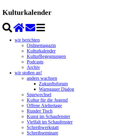
Kulturkalender
wir berichten
Onlinemagazin
Kulturkalender
KulturBegegnungen
Podcasts
Archiv
wir stoßen an!
anders wachsen
Zukunftsforum
Warngauer Dialog
Spurwechsel
Kultur für die Jugend
Offene Ateliertage
Runder Tisch
Kunst im Schaufenster
Vielfalt im Schaufenster
Schreibwerkstatt
Schreibseminare