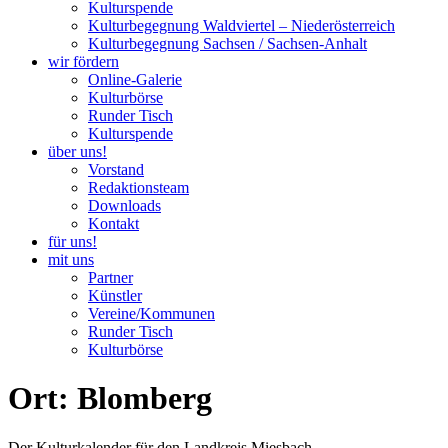
Kulturspende
Kulturbegegnung Waldviertel – Niederösterreich
Kulturbegegnung Sachsen / Sachsen-Anhalt
wir fördern
Online-Galerie
Kulturbörse
Runder Tisch
Kulturspende
über uns!
Vorstand
Redaktionsteam
Downloads
Kontakt
für uns!
mit uns
Partner
Künstler
Vereine/Kommunen
Runder Tisch
Kulturbörse
Ort: Blomberg
Der Kulturkalender für den Landkreis Miesbach.