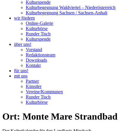
Kulturspende
Kulturbegegnung Waldviertel – Niederösterreich
Kulturbegegnung Sachsen / Sachsen-Anhalt
wir fördern
Online-Galerie
Kulturbörse
Runder Tisch
Kulturspende
über uns!
Vorstand
Redaktionsteam
Downloads
Kontakt
für uns!
mit uns
Partner
Künstler
Vereine/Kommunen
Runder Tisch
Kulturbörse
Ort: Monte Mare Strandbad
Der Kulturkalender für den Landkreis Miesbach.