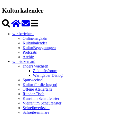
Kulturkalender
wir berichten
Onlinemagazin
Kulturkalender
KulturBegegnungen
Podcasts
Archiv
wir stoßen an!
anders wachsen
Zukunftsforum
Warngauer Dialog
Spurwechsel
Kultur für die Jugend
Offene Ateliertage
Runder Tisch
Kunst im Schaufenster
Vielfalt im Schaufenster
Schreibwerkstatt
Schreibseminare