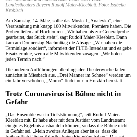
Landestheaters Bayern Rudolf Maier-Kleeblatt. Foto: Isabella
Krobisch
Am Samstag, 14. März, sollte das Musical „Anatevka“, eine
Veranstaltung mit knapp 100 Mitwirkenden, Premiere haben. Die
Proben liefen auf Hochtouren. „Wir haben bis zur Generalprobe
gearbeitet, das Stück steht“, sagt Rudolf Maier-Kleeblatt. Dann
kam am Donnerstag Nachmittag die Absage. „Wir haben die
Terminlage sondiert“, informiert der FLTB-Intendant und es gebe
Ersatztermine, wenn alle Mitwirkenden zusagen. „Wir holen
jeden Termin nach.“
Die anderen Aufführungen allerdings der Theaterwoche fallen
zunächst in Miesbach aus. „Drei Männer im Schnee“ werden um
ein Jahr verschoben, „Momo“ findet nur in Holzkirchen statt.
Trotz Coronavirus ist Bühne nicht in
Gefahr
„Das Ensemble war in Tiefststimmung“, teilt Rudolf Maier-
Kleeblatt mit. Er habe aber mit dem Justitiar vom Landratsamt
ein gutes Ergebnis aushandeln können, so dass die Bühne nicht
in Gefahr sei. „Mein zweites Anliegen aber ist es, dass die
freiberuflich tätigen Künstler keine Einbußen haben.“ Das sei