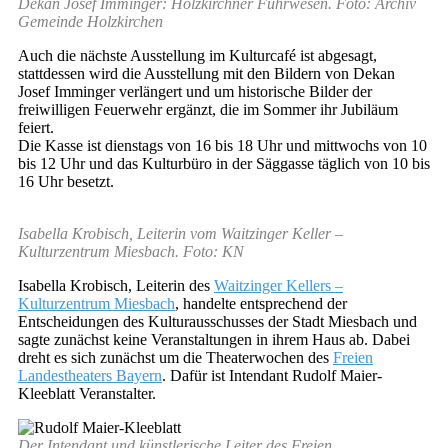
Dekan Josef Imminger: Holzkirchner Fuhrwesen. Foto: Archiv
Gemeinde Holzkirchen
Auch die nächste Ausstellung im Kulturcafé ist abgesagt,
stattdessen wird die Ausstellung mit den Bildern von Dekan
Josef Imminger verlängert und um historische Bilder der
freiwilligen Feuerwehr ergänzt, die im Sommer ihr Jubiläum
feiert.
Die Kasse ist dienstags von 16 bis 18 Uhr und mittwochs von 10
bis 12 Uhr und das Kulturbüro in der Säggasse täglich von 10 bis
16 Uhr besetzt.
Isabella Krobisch, Leiterin vom Waitzinger Keller –
Kulturzentrum Miesbach. Foto: KN
Isabella Krobisch, Leiterin des
Waitzinger Kellers –
Kulturzentrum Miesbach
, handelte entsprechend der
Entscheidungen des Kulturausschusses der Stadt Miesbach und
sagte zunächst keine Veranstaltungen in ihrem Haus ab. Dabei
dreht es sich zunächst um die Theaterwochen des
Freien
Landestheaters Bayern
. Dafür ist Intendant Rudolf Maier-
Kleeblatt Veranstalter.
Der Intendant und künstlerische Leiter des Freien