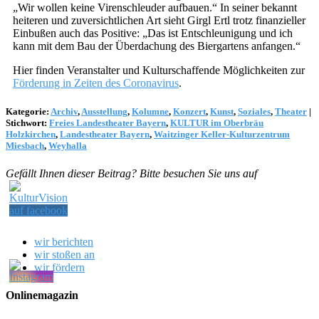
„Wir wollen keine Virenschleuder aufbauen.“ In seiner bekannt
heiteren und zuversichtlichen Art sieht Girgl Ertl trotz finanzieller
Einbußen auch das Positive: „Das ist Entschleunigung und ich
kann mit dem Bau der Überdachung des Biergartens anfangen.“
Hier finden Veranstalter und Kulturschaffende Möglichkeiten zur
Förderung in Zeiten des Coronavirus
.
Kategorie:
Archiv
,
Ausstellung
,
Kolumne
,
Konzert
,
Kunst
,
Soziales
,
Theater
|
Stichwort:
Freies Landestheater Bayern
,
KULTUR im Oberbräu
Holzkirchen
,
Landestheater Bayern
,
Waitzinger Keller-Kulturzentrum
Miesbach
,
Weyhalla
Gefällt Ihnen dieser Beitrag? Bitte besuchen Sie uns auf
wir berichten
wir stoßen an
wir fördern
Onlinemagazin