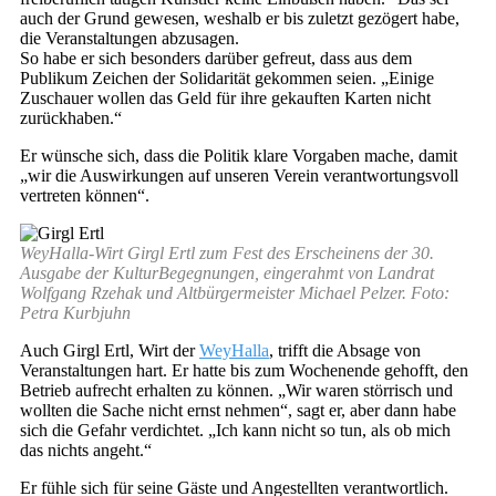
auch der Grund gewesen, weshalb er bis zuletzt gezögert habe,
die Veranstaltungen abzusagen.
So habe er sich besonders darüber gefreut, dass aus dem
Publikum Zeichen der Solidarität gekommen seien. „Einige
Zuschauer wollen das Geld für ihre gekauften Karten nicht
zurückhaben.“
Er wünsche sich, dass die Politik klare Vorgaben mache, damit
„wir die Auswirkungen auf unseren Verein verantwortungsvoll
vertreten können“.
WeyHalla-Wirt Girgl Ertl zum Fest des Erscheinens der 30.
Ausgabe der KulturBegegnungen, eingerahmt von Landrat
Wolfgang Rzehak und Altbürgermeister Michael Pelzer. Foto:
Petra Kurbjuhn
Auch Girgl Ertl, Wirt der
WeyHalla
, trifft die Absage von
Veranstaltungen hart. Er hatte bis zum Wochenende gehofft, den
Betrieb aufrecht erhalten zu können. „Wir waren störrisch und
wollten die Sache nicht ernst nehmen“, sagt er, aber dann habe
sich die Gefahr verdichtet. „Ich kann nicht so tun, als ob mich
das nichts angeht.“
Er fühle sich für seine Gäste und Angestellten verantwortlich.