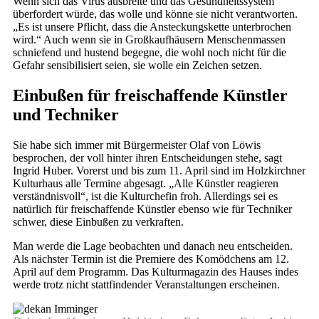
Wenn sich das Virus ausbreite und das Gesundheitssystem
überfordert würde, das wolle und könne sie nicht verantworten.
„Es ist unsere Pflicht, dass die Ansteckungskette unterbrochen
wird.“ Auch wenn sie in Großkaufhäusern Menschenmassen
schniefend und hustend begegne, die wohl noch nicht für die
Gefahr sensibilisiert seien, sie wolle ein Zeichen setzen.
Einbußen für freischaffende Künstler
und Techniker
Sie habe sich immer mit Bürgermeister Olaf von Löwis
besprochen, der voll hinter ihren Entscheidungen stehe, sagt
Ingrid Huber. Vorerst und bis zum 11. April sind im Holzkirchner
Kulturhaus alle Termine abgesagt. „Alle Künstler reagieren
verständnisvoll“, ist die Kulturchefin froh. Allerdings sei es
natürlich für freischaffende Künstler ebenso wie für Techniker
schwer, diese Einbußen zu verkraften.
Man werde die Lage beobachten und danach neu entscheiden.
Als nächster Termin ist die Premiere des Komödchens am 12.
April auf dem Programm. Das Kulturmagazin des Hauses indes
werde trotz nicht stattfindender Veranstaltungen erscheinen.