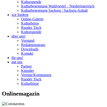
Kulturspende
Kulturbegegnung Waldviertel – Niederösterreich
Kulturbegegnung Sachsen / Sachsen-Anhalt
wir fördern
Online-Galerie
Kulturbörse
Runder Tisch
Kulturspende
über uns!
Vorstand
Redaktionsteam
Downloads
Kontakt
für uns!
mit uns
Partner
Künstler
Vereine/Kommunen
Runder Tisch
Kulturbörse
Onlinemagazin