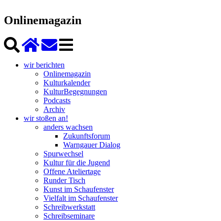
Onlinemagazin
wir berichten
Onlinemagazin
Kulturkalender
KulturBegegnungen
Podcasts
Archiv
wir stoßen an!
anders wachsen
Zukunftsforum
Warngauer Dialog
Spurwechsel
Kultur für die Jugend
Offene Ateliertage
Runder Tisch
Kunst im Schaufenster
Vielfalt im Schaufenster
Schreibwerkstatt
Schreibseminare