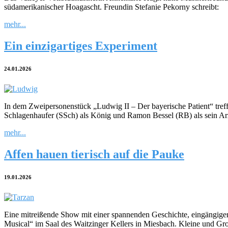
südamerikanischer Hoagascht. Freundin Stefanie Pekorny schreibt:
mehr...
Ein einzigartiges Experiment
24.01.2026
In dem Zweipersonenstück „Ludwig II – Der bayerische Patient“ tre
Schlagenhaufer (SSch) als König und Ramon Bessel (RB) als sein Arz
mehr...
Affen hauen tierisch auf die Pauke
19.01.2026
Eine mitreißende Show mit einer spannenden Geschichte, eingängiger 
Musical“ im Saal des Waitzinger Kellers in Miesbach. Kleine und Gro