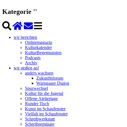
Kategorie ''
wir berichten
Onlinemagazin
Kulturkalender
KulturBegegnungen
Podcasts
Archiv
wir stoßen an!
anders wachsen
Zukunftsforum
Warngauer Dialog
Spurwechsel
Kultur für die Jugend
Offene Ateliertage
Runder Tisch
Kunst im Schaufenster
Vielfalt im Schaufenster
Schreibwerkstatt
Schreibseminare