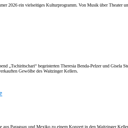
mmer 2026 ein vielseitiges Kulturprogramm. Von Musik über Theater un
end „Tschiritschari“ begeisterten Theresia Benda-Pelzer und Gisela St
verkauften Gewölbe des Waitzinger Kellers.
e
e aus Paraguay und Mexiko zu einem Konzert in den Waitzinger Keller 