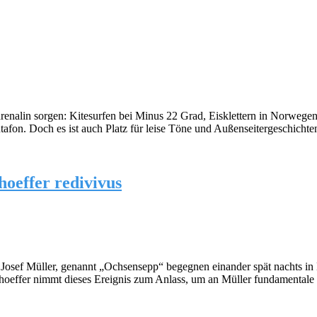
drenalin sorgen: Kitesurfen bei Minus 22 Grad, Eisklettern in Norweg
fon. Doch es ist auch Platz für leise Töne und Außenseitergeschichte
hoeffer redivivus
s Josef Müller, genannt „Ochsensepp“ begegnen einander spät nachts i
nhoeffer nimmt dieses Ereignis zum Anlass, um an Müller fundamentale