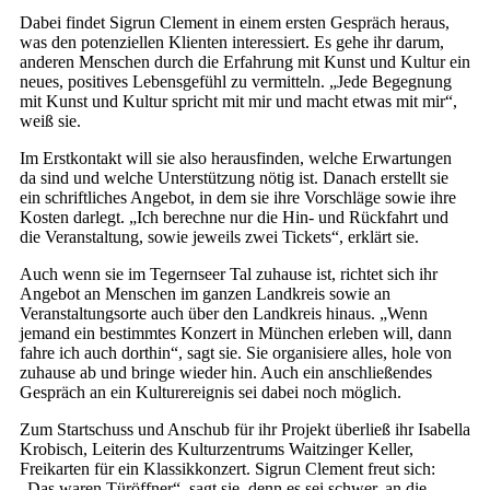
Dabei findet Sigrun Clement in einem ersten Gespräch heraus,
was den potenziellen Klienten interessiert. Es gehe ihr darum,
anderen Menschen durch die Erfahrung mit Kunst und Kultur ein
neues, positives Lebensgefühl zu vermitteln. „Jede Begegnung
mit Kunst und Kultur spricht mit mir und macht etwas mit mir“,
weiß sie.
Im Erstkontakt will sie also herausfinden, welche Erwartungen
da sind und welche Unterstützung nötig ist. Danach erstellt sie
ein schriftliches Angebot, in dem sie ihre Vorschläge sowie ihre
Kosten darlegt. „Ich berechne nur die Hin- und Rückfahrt und
die Veranstaltung, sowie jeweils zwei Tickets“, erklärt sie.
Auch wenn sie im Tegernseer Tal zuhause ist, richtet sich ihr
Angebot an Menschen im ganzen Landkreis sowie an
Veranstaltungsorte auch über den Landkreis hinaus. „Wenn
jemand ein bestimmtes Konzert in München erleben will, dann
fahre ich auch dorthin“, sagt sie. Sie organisiere alles, hole von
zuhause ab und bringe wieder hin. Auch ein anschließendes
Gespräch an ein Kulturereignis sei dabei noch möglich.
Zum Startschuss und Anschub für ihr Projekt überließ ihr Isabella
Krobisch, Leiterin des Kulturzentrums Waitzinger Keller,
Freikarten für ein Klassikkonzert. Sigrun Clement freut sich:
„Das waren Türöffner“, sagt sie, denn es sei schwer, an die