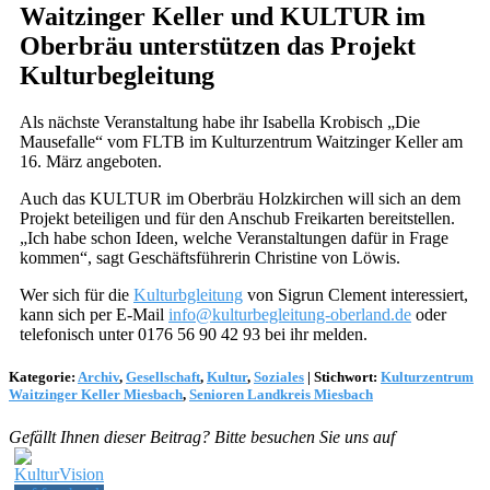
Waitzinger Keller und KULTUR im
Oberbräu unterstützen das Projekt
Kulturbegleitung
Als nächste Veranstaltung habe ihr Isabella Krobisch „Die
Mausefalle“ vom FLTB im Kulturzentrum Waitzinger Keller am
16. März angeboten.
Auch das KULTUR im Oberbräu Holzkirchen will sich an dem
Projekt beteiligen und für den Anschub Freikarten bereitstellen.
„Ich habe schon Ideen, welche Veranstaltungen dafür in Frage
kommen“, sagt Geschäftsführerin Christine von Löwis.
Wer sich für die
Kulturbgleitung
von Sigrun Clement interessiert,
kann sich per E-Mail
info@kulturbegleitung-oberland.de
oder
telefonisch unter 0176 56 90 42 93 bei ihr melden.
Kategorie:
Archiv
,
Gesellschaft
,
Kultur
,
Soziales
|
Stichwort:
Kulturzentrum
Waitzinger Keller Miesbach
,
Senioren Landkreis Miesbach
Gefällt Ihnen dieser Beitrag? Bitte besuchen Sie uns auf