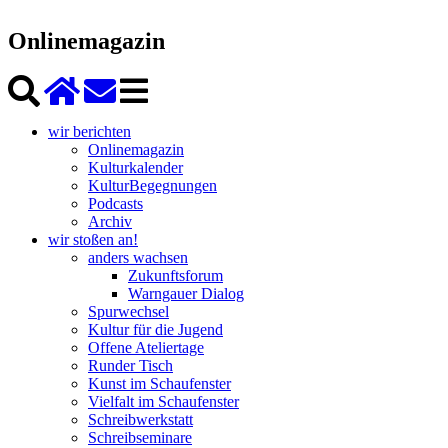
Onlinemagazin
wir berichten
Onlinemagazin
Kulturkalender
KulturBegegnungen
Podcasts
Archiv
wir stoßen an!
anders wachsen
Zukunftsforum
Warngauer Dialog
Spurwechsel
Kultur für die Jugend
Offene Ateliertage
Runder Tisch
Kunst im Schaufenster
Vielfalt im Schaufenster
Schreibwerkstatt
Schreibseminare