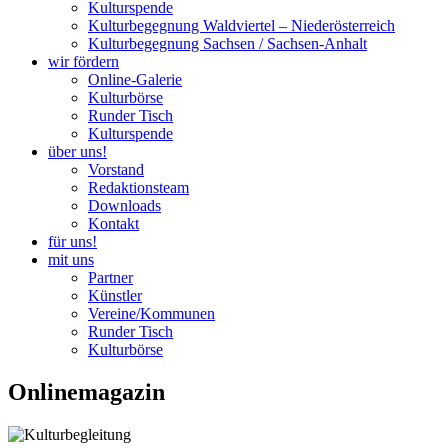
Kulturspende
Kulturbegegnung Waldviertel – Niederösterreich
Kulturbegegnung Sachsen / Sachsen-Anhalt
wir fördern
Online-Galerie
Kulturbörse
Runder Tisch
Kulturspende
über uns!
Vorstand
Redaktionsteam
Downloads
Kontakt
für uns!
mit uns
Partner
Künstler
Vereine/Kommunen
Runder Tisch
Kulturbörse
Onlinemagazin