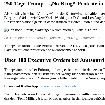
250 Tage Trump – „No-King“-Proteste in
Als Einstieg in seinen Vortrag wählte der Kulturwissenschaftler a
Bürger in Städten wie New York, Washington D.C. und Los Angeles a
Einsatz der Nationalgarde in demokratisch regierten Städten und de
Dr. Christoph Straub berichtet über die „No-King“-Proteste. Foto:
Trumps Reaktion auf die Proteste: provokante KI-Videos, die er auf 
Fäkalien auf eine protestierende Menschenmenge wirft.
Über 100 Executive Orders bei Amtsantri
Trumps autokratischer Führungsstil zeigte sich schon in den ersten
Klimaabkommen, den Austritt aus der Weltgesundheitsorganisatio
Krisengebiete, die auf Nahrungsmittelhilfe, medizinische Versorgun
Lese- und Kulturtipp:
Visionen von Gelassenheit
Auch Diversitäts- und Gleichstellungsprogramme schaffte Trump p
das dem Tech-Milliardär Elon Musk erlaubte, in den Bundesbehörd