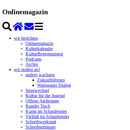
Onlinemagazin
wir berichten
Onlinemagazin
Kulturkalender
KulturBegegnungen
Podcasts
Archiv
wir stoßen an!
anders wachsen
Zukunftsforum
Warngauer Dialog
Spurwechsel
Kultur für die Jugend
Offene Ateliertage
Runder Tisch
Kunst im Schaufenster
Vielfalt im Schaufenster
Schreibwerkstatt
Schreibseminare