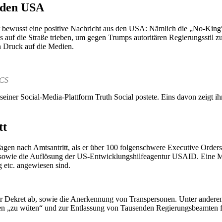
 den USA
ber bewusst eine positive Nachricht aus den USA: Nämlich die „No-Ki
uf die Straße trieben, um gegen Trumps autoritären Regierungsstil zu
n Druck auf die Medien.
 CS
seiner Social-Media-Plattform Truth Social postete. Eins davon zeigt i
tt
 Tagen nach Amtsantritt, als er über 100 folgenschwere Executive Order
n sowie die Auflösung der US-Entwicklungshilfeagentur USAID. Eine
g etc. angewiesen sind.
er Dekret ab, sowie die Anerkennung von Transpersonen. Unter andere
en „zu wüten“ und zur Entlassung von Tausenden Regierungsbeamten f