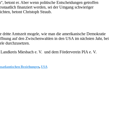
n“, betont er. Aber wenn politische Entscheidungen getroffen
desstaatlich finanziert werden, sei der Umgang schwieriger
chten, betont Christoph Straub.
ne dritte Amtszeit mogele, wie man die amerikanische Demokratie
offnung auf den Zwischenwahlen in den USA im nächsten Jahr, bei
ele durchzusetzen.
 Landkreis Miesbach e. V. und dem Förderverein PIA e. V.
nsatlantischen Beziehungen
,
USA