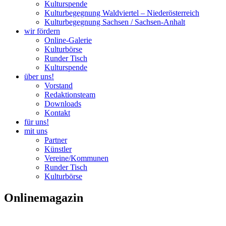
Kulturspende
Kulturbegegnung Waldviertel – Niederösterreich
Kulturbegegnung Sachsen / Sachsen-Anhalt
wir fördern
Online-Galerie
Kulturbörse
Runder Tisch
Kulturspende
über uns!
Vorstand
Redaktionsteam
Downloads
Kontakt
für uns!
mit uns
Partner
Künstler
Vereine/Kommunen
Runder Tisch
Kulturbörse
Onlinemagazin