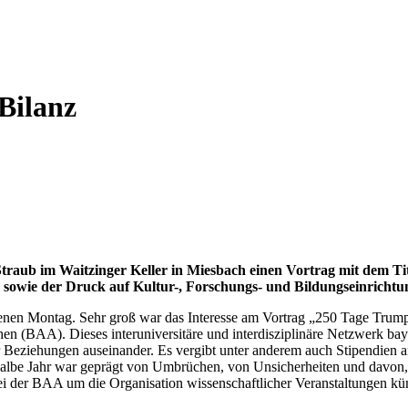
Bilanz
traub im Waitzinger Keller in Miesbach einen Vortrag mit dem T
owie der Druck auf Kultur-, Forschungs- und Bildungseinrichtu
enen Montag. Sehr groß war das Interesse am Vortrag „250 Tage Trump
n (BAA). Dieses interuniversitäre und interdisziplinäre Netzwerk bay
er Beziehungen auseinander. Es vergibt unter anderem auch Stipendien
 halbe Jahr war geprägt von Umbrüchen, von Unsicherheiten und davon,
 bei der BAA um die Organisation wissenschaftlicher Veranstaltungen k