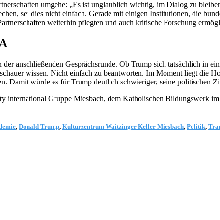
rtnerschaften umgehe: „Es ist unglaublich wichtig, im Dialog zu bleibe
hen, sei dies nicht einfach. Gerade mit einigen Institutionen, die bun
rtnerschaften weiterhin pflegten und auch kritische Forschung ermögli
SA
an der anschließenden Gesprächsrunde. Ob Trump sich tatsächlich in ei
schauer wissen. Nicht einfach zu beantworten. Im Moment liegt die H
. Damit würde es für Trump deutlich schwieriger, seine politischen Zi
sty international Gruppe Miesbach, dem Katholischen Bildungswerk im
demie
,
Donald Trump
,
Kulturzentrum Waitzinger Keller Miesbach
,
Politik
,
Tra