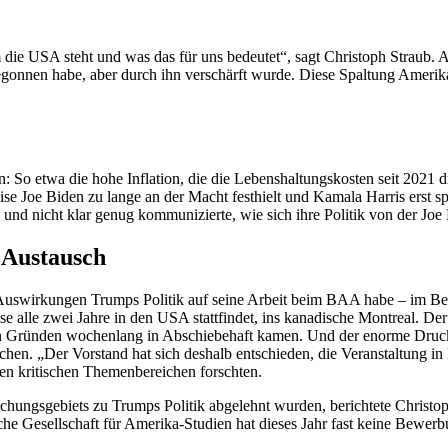
m die USA steht und was das für uns bedeutet“, sagt Christoph Straub. A
egonnen habe, aber durch ihn verschärft wurde. Diese Spaltung Amerika
 So etwa die hohe Inflation, die die Lebenshaltungskosten seit 2021 d
se Joe Biden zu lange an der Macht festhielt und Kamala Harris erst sp
te und nicht klar genug kommunizierte, wie sich ihre Politik von der Jo
 Austausch
en Auswirkungen Trumps Politik auf seine Arbeit beim BAA habe – im B
alle zwei Jahre in den USA stattfindet, ins kanadische Montreal. Der 
gen Gründen wochenlang in Abschiebehaft kamen. Und der enorme Druck,
hen. „Der Vorstand hat sich deshalb entschieden, die Veranstaltung in 
sen kritischen Themenbereichen forschten.
ungsgebiets zu Trumps Politik abgelehnt wurden, berichtete Christoph 
he Gesellschaft für Amerika-Studien hat dieses Jahr fast keine Bewerbun