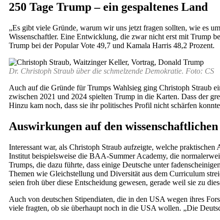
250 Tage Trump – ein gespaltenes Land
„Es gibt viele Gründe, warum wir uns jetzt fragen sollten, wie es u
Wissenschaftler. Eine Entwicklung, die zwar nicht erst mit Trump b
Trump bei der Popular Vote 49,7 und Kamala Harris 48,2 Prozent.
Dr. Christoph Straub über die schmelzende Demokratie. Foto: CS
Auch auf die Gründe für Trumps Wahlsieg ging Christoph Straub ein:
zwischen 2021 und 2024 spielten Trump in die Karten. Dass der grei
Hinzu kam noch, dass sie ihr politisches Profil nicht schärfen konn
Auswirkungen auf den wissenschaftlichen
Interessant war, als Christoph Straub aufzeigte, welche praktisch
Institut beispielsweise die BAA-Summer Academy, die normalerweise 
Trumps, die dazu führte, dass einige Deutsche unter fadenscheini
Themen wie Gleichstellung und Diversität aus dem Curriculum streic
seien froh über diese Entscheidung gewesen, gerade weil sie zu die
Auch von deutschen Stipendiaten, die in den USA wegen ihres Forsch
viele fragten, ob sie überhaupt noch in die USA wollen. „Die Deutsc