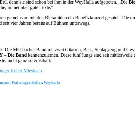
rtl, denn sie sind schon bei ihm in der WeyHalla aufgetreten. „Die
Bi
sche, immer aber gute Texte.“
n gemeinsam mit den Bieramiden ein Benefizkonzert gespielt. Die drei
seit vier Jahren bereits auf Bühnen unterwegs.
ündet. Die Miesbacher Band mit zwei Gitarren, Bass, Schlagzeug und Ge
Y – Die Band
kennenzulernen. Diese fünf Jungs sind seit mittlerweile 
e: nicht ganz so ernsthaft.
inger Keller Miesbach
ntrum Waitzinger Keller
,
Weyhalla