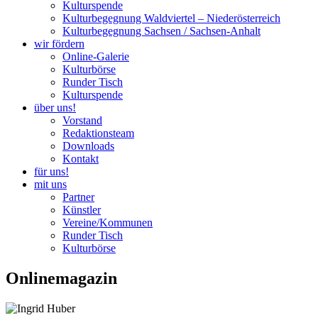
Kulturspende
Kulturbegegnung Waldviertel – Niederösterreich
Kulturbegegnung Sachsen / Sachsen-Anhalt
wir fördern
Online-Galerie
Kulturbörse
Runder Tisch
Kulturspende
über uns!
Vorstand
Redaktionsteam
Downloads
Kontakt
für uns!
mit uns
Partner
Künstler
Vereine/Kommunen
Runder Tisch
Kulturbörse
Onlinemagazin