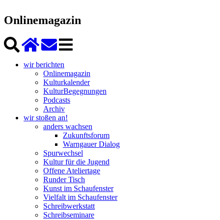
Onlinemagazin
wir berichten
Onlinemagazin
Kulturkalender
KulturBegegnungen
Podcasts
Archiv
wir stoßen an!
anders wachsen
Zukunftsforum
Warngauer Dialog
Spurwechsel
Kultur für die Jugend
Offene Ateliertage
Runder Tisch
Kunst im Schaufenster
Vielfalt im Schaufenster
Schreibwerkstatt
Schreibseminare