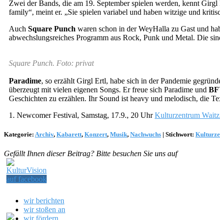
Zwei der Bands, die am 19. September spielen werden, kennt Girgl E
family“, meint er. „Sie spielen variabel und haben witzige und kriti
Auch
Square Punch
waren schon in der WeyHalla zu Gast und habe
abwechslungsreiches Programm aus Rock, Punk und Metal. Die sind 
Square Punch. Foto: privat
Paradime
, so erzählt Girgl Ertl, habe sich in der Pandemie gegr
überzeugt mit vielen eigenen Songs. Er freue sich Paradime und
BF
Geschichten zu erzählen. Ihr Sound ist heavy und melodisch, die Text
1. Newcomer Festival, Samstag, 17.9., 20 Uhr
Kulturzentrum Waitz
Kategorie:
Archiv
,
Kabarett
,
Konzert
,
Musik
,
Nachwuchs
|
Stichwort:
Kulturze
Gefällt Ihnen dieser Beitrag? Bitte besuchen Sie uns auf
wir berichten
wir stoßen an
wir fördern