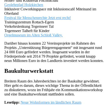
Holler- und Kräutertal Fischbachau
Geolehrpfad Holzkirchen
Inklusiver Coworkingspace mit Inklusionscafé Miteinand im
Oberland
Festival für Menschenrechte Jetzt erst recht!
Trainingszentrum Rottach-Egern
Verkehrslenkung Tegernseer Tal
Tegernseer Talheft für Kinder
Orgelmuseum im Alten Schloß Valley.
Darüber hinaus konnten 22 Vereinsprojekte im Rahmen des
Projekts „Unterstützung Bürgerengagement“ mit insgesamt rund
24 000 Euro gefördert werden. Insgesamt wurden in der
Förderperiode seit 2014 79 Projekte gefördert, womit knapp
neun Millionen Euro in den Landkreis investiert werden konnten.
Baukulturwerkstatt
Breitem Raum des Jahresberichtes ist der Baukultur gewidmet.
Hier geht es darum, dieses wichtige Thema in der Öffentlichkeit
zu diskutieren, wozu im Frühjahr ein Kommunikationsworkshop
und eine Baukulturwerkstatt stattfinden sollen.
Lesetipp:
Neue Wohnformen im ländlichen Raum