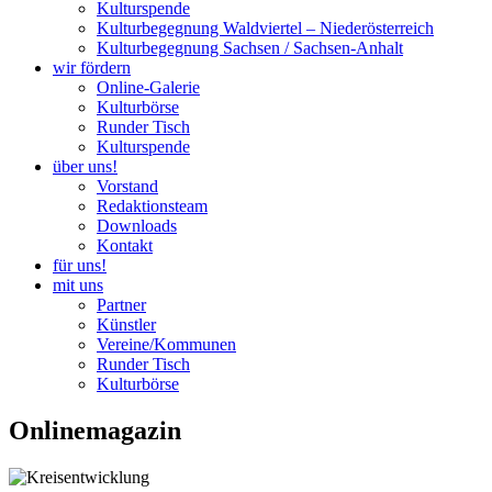
Kulturspende
Kulturbegegnung Waldviertel – Niederösterreich
Kulturbegegnung Sachsen / Sachsen-Anhalt
wir fördern
Online-Galerie
Kulturbörse
Runder Tisch
Kulturspende
über uns!
Vorstand
Redaktionsteam
Downloads
Kontakt
für uns!
mit uns
Partner
Künstler
Vereine/Kommunen
Runder Tisch
Kulturbörse
Onlinemagazin