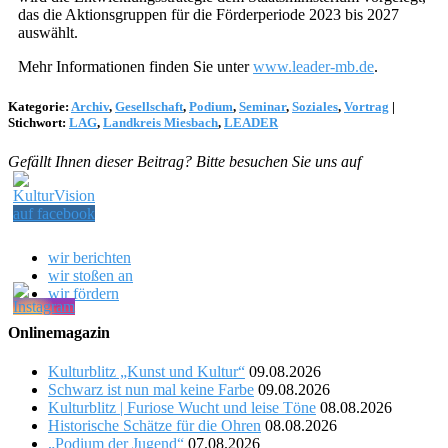
das die Aktionsgruppen für die Förderperiode 2023 bis 2027
auswählt.
Mehr Informationen finden Sie unter
www.leader-mb.de
.
Kategorie:
Archiv
,
Gesellschaft
,
Podium
,
Seminar
,
Soziales
,
Vortrag
|
Stichwort:
LAG
,
Landkreis Miesbach
,
LEADER
Gefällt Ihnen dieser Beitrag? Bitte besuchen Sie uns auf
wir berichten
wir stoßen an
wir fördern
Onlinemagazin
Kulturblitz „Kunst und Kultur“
09.08.2026
Schwarz ist nun mal keine Farbe
09.08.2026
Kulturblitz | Furiose Wucht und leise Töne
08.08.2026
Historische Schätze für die Ohren
08.08.2026
„Podium der Jugend“
07.08.2026