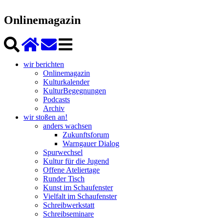
Onlinemagazin
wir berichten
Onlinemagazin
Kulturkalender
KulturBegegnungen
Podcasts
Archiv
wir stoßen an!
anders wachsen
Zukunftsforum
Warngauer Dialog
Spurwechsel
Kultur für die Jugend
Offene Ateliertage
Runder Tisch
Kunst im Schaufenster
Vielfalt im Schaufenster
Schreibwerkstatt
Schreibseminare