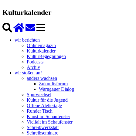
Kulturkalender
wir berichten
Onlinemagazin
Kulturkalender
KulturBegegnungen
Podcasts
Archiv
wir stoßen an!
anders wachsen
Zukunftsforum
Warngauer Dialog
Spurwechsel
Kultur für die Jugend
Offene Ateliertage
Runder Tisch
Kunst im Schaufenster
Vielfalt im Schaufenster
Schreibwerkstatt
Schreibseminare