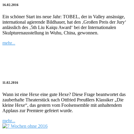
16.02.2016
Ein schöner Start ins neue Jahr: TOBEL, der in Valley ansässige,
international agierende Bildhauer, hat den ‚Großen Preis der Jury‘
anlässlich des ‚5th Liu Kaiqu Award‘ bei der Internationalen
Skulpturenausstellung in Wuhu, China, gewonnen.
mehr...
Wunderschönes Familientheater mit
reichlich Hexerei
11.02.2016
Wann ist eine Hexe eine gute Hexe? Diese Frage beantwortet das
zauberhafte Theaterstück nach Ottfried Preußlers Klassiker „Die
kleine Hexe“, das gestern vom Foolsensemble mit anhaltendem
Applaus zur Premiere gefeiert wurde.
mehr...