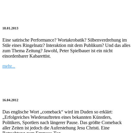
Das flatte Blatt – ein fulminanter Abend
der Wortakrobatik
18.01.2013
Eine satirische Performance? Wortakrobatik? Silbenverdrehung im
Stile eines Ringelnatz? Interaktion mit dem Publikum? Und das alles
zum Thema Zeitung? Jawohl, Peter Spielbauer ist ein nicht
einordenbarer Kabarettist.
mehr...
Josef Rauffer: Das größte Comeback aller
Zeiten
16.04.2012
Das englische Wort „comeback“ wird im Duden so erklärt:
„Erfolgreiches Wiederauftreten eines bekannten Künstlers,
Politikers, Sportlers nach längerer Pause. Das größte Comeback
aller Zeiten ist jedoch die Auferstehung Jesu Christi. Eine