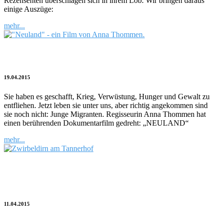
Rezensenten überschlagen sich in ihrem Lob. Wir bringen daraus
einige Auszüge:
mehr...
Kino in der Kirche: NEULAND
19.04.2015
Sie haben es geschafft, Krieg, Verwüstung, Hunger und Gewalt zu
entfliehen. Jetzt leben sie unter uns, aber richtig angekommen sind
sie noch nicht: Junge Migranten. Regisseurin Anna Thommen hat
einen berührenden Dokumentarfilm gedreht: „NEULAND“
mehr...
Die Poesie, das gesprochene Wort und die
Wurst
11.04.2015