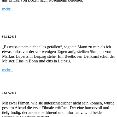
aus Eritrea von Bozen nach Rosenheim begleitet.
mehr...
Er musste die volle Distanz gehen
09.12.2015
„Es muss einem nicht alles gefallen“, sagt ein Mann zu mir, als ich
etwas ratlos vor der vor wenigen Tagen aufgestellten Skulptur von
Markus Lüpertz in Leipzig stehe. Ein Beethoven-Denkmal schuf der
Meister. Eins in Bonn und eins in Leipzig.
mehr...
Eine Schule, die es nicht geben dürfte
18.07.2015
Mit zwei Filmen, wie sie unterschiedlicher nicht sein können, wurde
gestern Abend die erste Filmale eröffnet. Der eine humorvoll und
tiefgründig, der andere berührend und informativ. Und beide