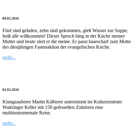
7 Wochen ohne Enge
09.02.2016
Fünf sind geladen, zehn sind gekommen, gieß Wasser zur Suppe,
heiß alle willkommen! Dieser Spruch hing in der Küche meiner
Mutter und heute ziert er die meine. Er passt haarscharf zum Motto
des diesjährigen Fastenaktion der evangelischen Kirche.
mehr...
Soundtrack der inneren Bilder
02.02.2016
Klangzauberer Martin Kälberer unternimmt im Kulturzentrum
Waitzinger Keller mit 150 gefesselten Zuhörern eine
multiinstrumentale Reise.
mehr...