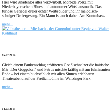
Hier wird gnadenlos alles verzwirbelt. Morbide Polka mit
Niederbayerischem Blues und autonomer Wirtshausmusik. Das
furiose Gefiedel dreier echter Weibsbilder und ihr melodisch-
schräger Dreiergesang. Ein Mann ist auch dabei. Am Kontrabass.
mehr...
„…mein bist, Zeipoth, bist mein!“
15.07.2014
Gleich einem Paukenschlag eröffneten Goaßlschnalzer die bairische
Mär „Der Goggolori“ und Petrus mischte kräftig mit am fulminanten
Ende – bei einem buchstäblich mit allen Sinnen erlebbaren
Theaterabend auf der Freilichtbühne im Waitzinger Park.
mehr...
Wenn der Fürst auf den Weisen hört
14.03.2013