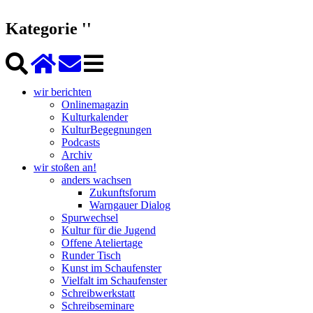
Kategorie ''
wir berichten
Onlinemagazin
Kulturkalender
KulturBegegnungen
Podcasts
Archiv
wir stoßen an!
anders wachsen
Zukunftsforum
Warngauer Dialog
Spurwechsel
Kultur für die Jugend
Offene Ateliertage
Runder Tisch
Kunst im Schaufenster
Vielfalt im Schaufenster
Schreibwerkstatt
Schreibseminare