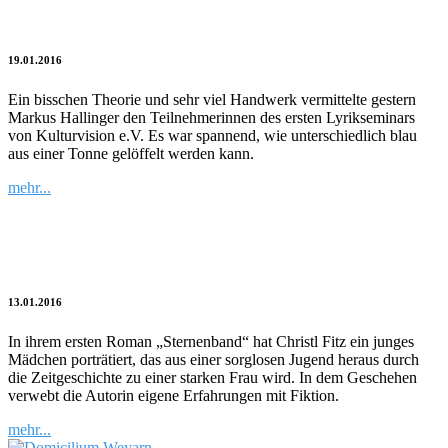
Sie löffelt blau aus einer Tonne
19.01.2016
Ein bisschen Theorie und sehr viel Handwerk vermittelte gestern
Markus Hallinger den Teilnehmerinnen des ersten Lyrikseminars
von Kulturvision e.V. Es war spannend, wie unterschiedlich blau
aus einer Tonne gelöffelt werden kann.
mehr...
Von Mecklenburg über Ostpreußen nach
Bayern
13.01.2016
In ihrem ersten Roman „Sternenband“ hat Christl Fitz ein junges
Mädchen porträtiert, das aus einer sorglosen Jugend heraus durch
die Zeitgeschichte zu einer starken Frau wird. In dem Geschehen
verwebt die Autorin eigene Erfahrungen mit Fiktion.
mehr...