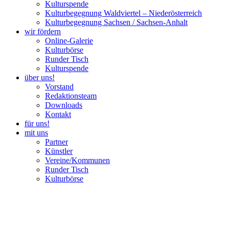
Kulturspende
Kulturbegegnung Waldviertel – Niederösterreich
Kulturbegegnung Sachsen / Sachsen-Anhalt
wir fördern
Online-Galerie
Kulturbörse
Runder Tisch
Kulturspende
über uns!
Vorstand
Redaktionsteam
Downloads
Kontakt
für uns!
mit uns
Partner
Künstler
Vereine/Kommunen
Runder Tisch
Kulturbörse
Kerstin Brandes Shanghai über TOBEL
Valley