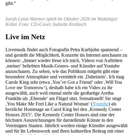
gibt.“
Sarah Luisa Wurmer spielt im Oktober 2026 im Waitzinger
Keller. Foto: CD-Cover, Isabella Krobisch
Live im Netz
Livemusik findet auch Fotografin Petra Kurbjuhn spannend –
und genießt die Möglichkeit, Konzerte im Internet anschauen zu
können: „Immer wieder freue ich mich, Videos von Auftritten
‚meiner‘ beliebten Musik-Genres- und Künstler auf Youtube
anzuschauen. Zu sehen, wie das Publikum mitgeht gibt eine
besondere Atmosphäre und vermittelt ein ‚Dabeisein‘. Ich mag
Carole King sehr (etwa ‚You`ve Got a Friend‘ oder ‚Will You
Love me Tomorrow‘), deshalb habe ich ein Video zu ihr
ausgewählt, auch weil einmal mehr die großartige Aretha
Franklin als ‚Ehrende‘ am Flügel sitzt. Sensationell! Sie singt
‚You Make Me Feel Like a Natural Woman‘ (
Youtube
) als
herzliche Hommage an Carol King bei den ‚Kennedy Center
Honors 2015‘. Die Kennedy Center Honors sind eine der
höchsten Auszeichnungen für darstellende Künste in den
Vereinigten Staaten. Jährlich werden einige Künstler ausgewählt
und für ihr Lebenswerk und ihren kulturellen Beitrag mit einer