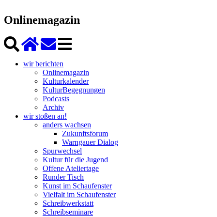
Onlinemagazin
wir berichten
Onlinemagazin
Kulturkalender
KulturBegegnungen
Podcasts
Archiv
wir stoßen an!
anders wachsen
Zukunftsforum
Warngauer Dialog
Spurwechsel
Kultur für die Jugend
Offene Ateliertage
Runder Tisch
Kunst im Schaufenster
Vielfalt im Schaufenster
Schreibwerkstatt
Schreibseminare