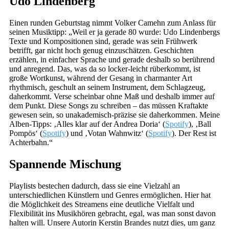
Udo Lindenberg
Einen runden Geburtstag nimmt Volker Camehn zum Anlass für
seinen Musiktipp: „Weil er ja gerade 80 wurde: Udo Lindenbergs
Texte und Kompositionen sind, gerade was sein Frühwerk
betrifft, gar nicht hoch genug einzuschätzen. Geschichten
erzählen, in einfacher Sprache und gerade deshalb so berührend
und anregend. Das, was da so locker-leicht rüberkommt, ist
große Wortkunst, während der Gesang in charmanter Art
rhythmisch, geschult an seinem Instrument, dem Schlagzeug,
daherkommt. Verse scheinbar ohne Maß und deshalb immer auf
dem Punkt. Diese Songs zu schreiben – das müssen Kraftakte
gewesen sein, so unakademisch-präzise sie daherkommen. Meine
Alben-Tipps: ‚Alles klar auf der Andrea Doria‘ (
Spotify
), ‚Ball
Pompös‘ (
Spotify
) und ‚Votan Wahnwitz‘ (
Spotify
). Der Rest ist
Achterbahn.“
Spannende Mischung
Playlists bestechen dadurch, dass sie eine Vielzahl an
unterschiedlichen Künstlern und Genres ermöglichen. Hier hat
die Möglichkeit des Streamens eine deutliche Vielfalt und
Flexibilität ins Musikhören gebracht, egal, was man sonst davon
halten will. Unsere Autorin Kerstin Brandes nutzt dies, um ganz