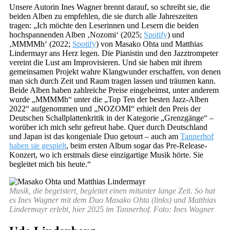
Unsere Autorin Ines Wagner brennt darauf, so schreibt sie, die
beiden Alben zu empfehlen, die sie durch alle Jahreszeiten
tragen: „Ich möchte den Leserinnen und Lesern die beiden
hochspannenden Alben ‚Nozomi‘ (2025;
Spotify
) und
‚MMMMh‘ (2022;
Spotify
) von Masako Ohta und Matthias
Lindermayr ans Herz legen. Die Pianistin und den Jazztrompeter
vereint die Lust am Improvisieren. Und sie haben mit ihrem
gemeinsamen Projekt wahre Klangwunder erschaffen, von denen
man sich durch Zeit und Raum tragen lassen und träumen kann.
Beide Alben haben zahlreiche Preise eingeheimst, unter anderem
wurde „MMMMh“ unter die „Top Ten der besten Jazz-Alben
2022“ aufgenommen und „NOZOMI“ erhielt den Preis der
Deutschen Schallplattenkritik in der Kategorie „Grenzgänge“ –
worüber ich mich sehr gefreut habe. Quer durch Deutschland
und Japan ist das kongeniale Duo getourt – auch am
Tannerhof
haben sie gespielt
, beim ersten Album sogar das Pre-Release-
Konzert, wo ich erstmals diese einzigartige Musik hörte. Sie
begleitet mich bis heute.“
Musik, die begeistert, begleitet einen mitunter lange Zeit. So hat
es Ines Wagner mit dem Duo Masako Ohta (links) und Matthias
Lindermayr erlebt, hier 2025 im Tannerhof. Foto: Ines Wagner