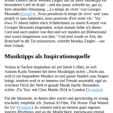
KulturVision-Chefin Monika Ziegler hat für ihren Musiktipp ein
besonderes Lied im Kopf – und das passt, schreibt sie, gut zu
ihrer aktuellen Stimmung: „‚Le temps de vivre‘ von Georges
Moustaki (
Spotify
). ‚Nous prendrons le temps de vivre‘ und ’sans
projets et sans habitudes, nous pourrons rêver notre vie.‘ Vor
etwa 35 Jahren haben mich Schülerinnen zu einem Konzert von
Georges Moustaki eingeladen, schon damals liebte ich dieses
Lied und auch andere von ihm und wir standen am Bühnenrand
und waren hingerissen von ihm.“ Und jetzt werde es Zeit, die
Botschaft in die Tat umzusetzen, schreibt Monika Ziegler – aus
dem Urlaub.
Musiktipps als Inspirationsquelle
Verlass in Sachen Inspiration sei auf Jakob Collier, ist sich
Autorin Karin Sommer bei ihren Musiktipps sicher. „Nicht nur,
weil er ein begnadeter Musiker ist und ganze Stadien zum Singen
bringt, sondern weil er so immens viel Freude ausstrahlt, egal an
welchem Fleck der Welt er gerade Musik macht. Besonders
schön: ‚Fix You‘ mit Chris Martin 2024 in London (
Youtube
).
Für die Momente, in denen alles zuviel und gleichzeitig zu wenig
erscheint, empfehle ich ‚Surreal AI Film, The House That Waited
for Us‘ (
Youtube
). Es erinnert mich an meinen ganz eigenen
inneren Rhythmus und an die Möglichkeit, irgendwann einmal