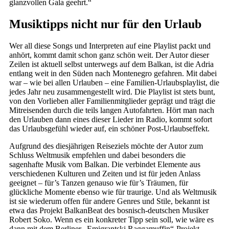
glanzvollen Gala geehrt.“
Musiktipps nicht nur für den Urlaub
Wer all diese Songs und Interpreten auf eine Playlist packt und
anhört, kommt damit schon ganz schön weit. Der Autor dieser
Zeilen ist aktuell selbst unterwegs auf dem Balkan, ist die Adria
entlang weit in den Süden nach Montenegro gefahren. Mit dabei
war – wie bei allen Urlauben – eine Familien-Urlaubsplaylist, die
jedes Jahr neu zusammengestellt wird. Die Playlist ist stets bunt,
von den Vorlieben aller Familienmitglieder geprägt und trägt die
Mitreisenden durch die teils langen Autofahrten. Hört man nach
den Urlauben dann eines dieser Lieder im Radio, kommt sofort
das Urlaubsgefühl wieder auf, ein schöner Post-Urlaubseffekt.
Aufgrund des diesjährigen Reiseziels möchte der Autor zum
Schluss Weltmusik empfehlen und dabei besonders die
sagenhafte Musik vom Balkan. Die verbindet Elemente aus
verschiedenen Kulturen und Zeiten und ist für jeden Anlass
geeignet – für’s Tanzen genauso wie für’s Träumen, für
glückliche Momente ebenso wie für traurige. Und als Weltmusik
ist sie wiederum offen für andere Genres und Stile, bekannt ist
etwa das Projekt BalkanBeat des bosnisch-deutschen Musiker
Robert Soko. Wenn es ein konkreter Tipp sein soll, wie wäre es
dann mit dem Berliner „Emigrantski Raggamuffin“-Projekt