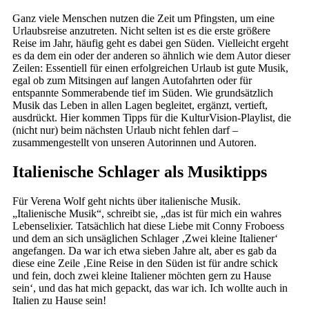
Ganz viele Menschen nutzen die Zeit um Pfingsten, um eine
Urlaubsreise anzutreten. Nicht selten ist es die erste größere
Reise im Jahr, häufig geht es dabei gen Süden. Vielleicht ergeht
es da dem ein oder der anderen so ähnlich wie dem Autor dieser
Zeilen: Essentiell für einen erfolgreichen Urlaub ist gute Musik,
egal ob zum Mitsingen auf langen Autofahrten oder für
entspannte Sommerabende tief im Süden. Wie grundsätzlich
Musik das Leben in allen Lagen begleitet, ergänzt, vertieft,
ausdrückt. Hier kommen Tipps für die KulturVision-Playlist, die
(nicht nur) beim nächsten Urlaub nicht fehlen darf –
zusammengestellt von unseren Autorinnen und Autoren.
Italienische Schlager als Musiktipps
Für Verena Wolf geht nichts über italienische Musik.
„Italienische Musik“, schreibt sie, „das ist für mich ein wahres
Lebenselixier. Tatsächlich hat diese Liebe mit Conny Froboess
und dem an sich unsäglichen Schlager ‚Zwei kleine Italiener‘
angefangen. Da war ich etwa sieben Jahre alt, aber es gab da
diese eine Zeile ‚Eine Reise in den Süden ist für andre schick
und fein, doch zwei kleine Italiener möchten gern zu Hause
sein‘, und das hat mich gepackt, das war ich. Ich wollte auch in
Italien zu Hause sein!