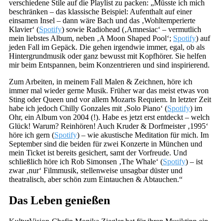
verschiedene Stile auf die Playlist zu packen: „Müsste ich mich
beschränken – das klassische Beispiel: Aufenthalt auf einer
einsamen Insel – dann wäre Bach und das ‚Wohltemperierte
Klavier‘ (
Spotify
) sowie Radiohead (‚Amnesiac‘ – vermutlich
mein liebstes Album, neben ‚A Moon Shaped Pool‘;
Spotify
) auf
jeden Fall im Gepäck. Die gehen irgendwie immer, egal, ob als
Hintergrundmusik oder ganz bewusst mit Kopfhörer. Sie helfen
mir beim Entspannen, beim Konzentrieren und sind inspirierend.
Zum Arbeiten, in meinem Fall Malen & Zeichnen, höre ich
immer mal wieder gerne Musik. Früher war das meist etwas von
Sting oder Queen und vor allem Mozarts Requiem. In letzter Zeit
habe ich jedoch Chilly Gonzales mit ‚Solo Piano‘ (
Spotify
) im
Ohr, ein Album von 2004 (!). Habe es jetzt erst entdeckt – welch
Glück! Warum? Reinhören! Auch Kruder & Dorfmeister ‚1995‘
höre ich gern (
Spotify
) – wie akustische Meditation für mich. Im
September sind die beiden für zwei Konzerte in München und
mein Ticket ist bereits gesichert, samt der Vorfreude. Und
schließlich höre ich Rob Simonsen ‚The Whale‘ (
Spotify
) – ist
zwar ‚nur‘ Filmmusik, stellenweise unsagbar düster und
theatralisch, aber schön zum Eintauchen & Abtauchen.“
Das Leben genießen