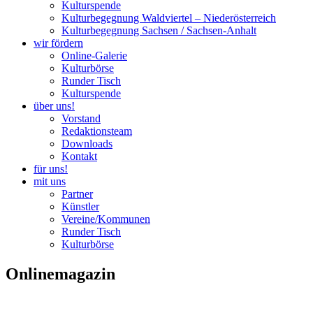
Kulturspende
Kulturbegegnung Waldviertel – Niederösterreich
Kulturbegegnung Sachsen / Sachsen-Anhalt
wir fördern
Online-Galerie
Kulturbörse
Runder Tisch
Kulturspende
über uns!
Vorstand
Redaktionsteam
Downloads
Kontakt
für uns!
mit uns
Partner
Künstler
Vereine/Kommunen
Runder Tisch
Kulturbörse
Onlinemagazin