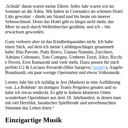
‚Schuld‘ daran waren meine Eltern: Jedes Jahr waren wir im
Sommer an die Adria. Wir haben in Cesenatico im schönen Hotel
Lido gewohnt – direkt am Strand und bis heute ein innerer
Sehnsuchtsort. Denn das Hotel gibt es längst nicht mehr, das
Meer ist auch durch Wellenbrecher gezähmt, und ich – bin
erwachsen geworden.
Ganz verloren aber ist das Kindheitsparadies nicht. Ich habe
einen Stick, auf dem ich meine Lieblingsschlager gesammelt
habe: Rita Pavone, Patty Bravo, Gianna Nannini, Zucchero,
Adriano Celentano, Toto Cutugno, Umberto Tozzi, Alice, Ricchi
e Poveri, Eros Ramazotti und viele mehr. Dazu passen für mich
perfekt U2 & Luciano Pavarotti (Miss Sarajevo;
Spotify
), Angelo
Branduardi, ein paar wenige Opernarien und etwas Volksmusik.
Letztes Jahr bin ich zufällig in Jesi (Marken) in eine Aufführung
von ‚La Bohème‘ im dortigen Teatro Pergolesi geraten und so
habe ich etwas entdeckt. Es gibt in Italiens kleineren Orten
wunderbare Opernhäuer aus dem 18. Jahrhundert, in denen man
mit viel Herzblut, fanatischer Spielfreude und unverbrauchten
Stimmen das Leben feiert.“
Einzigartige Musik