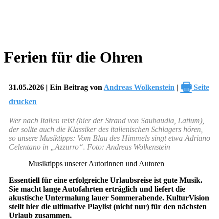
Ferien für die Ohren
🖶
31.05.2026 | Ein Beitrag von
Andreas Wolkenstein
|
Seite
drucken
Wer nach Italien reist (hier der Strand von Saubaudia, Latium),
der sollte auch die Klassiker des italienischen Schlagers hören,
so unsere Musiktipps: Vom Blau des Himmels singt etwa Adriano
Celentano in „Azzurro“. Foto: Andreas Wolkenstein
Musiktipps unserer Autorinnen und Autoren
Essentiell für eine erfolgreiche Urlaubsreise ist gute Musik.
Sie macht lange Autofahrten erträglich und liefert die
akustische Untermalung lauer Sommerabende. KulturVision
stellt hier die ultimative Playlist (nicht nur) für den nächsten
Urlaub zusammen.