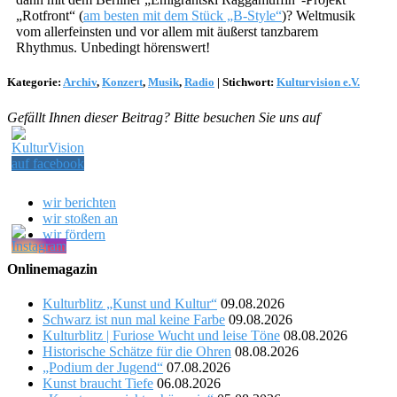
„Rotfront“ (
am besten mit dem Stück „B-Style“
)? Weltmusik
vom allerfeinsten und vor allem mit äußerst tanzbarem
Rhythmus. Unbedingt hörenswert!
Kategorie:
Archiv
,
Konzert
,
Musik
,
Radio
|
Stichwort:
Kulturvision e.V.
Gefällt Ihnen dieser Beitrag? Bitte besuchen Sie uns auf
wir berichten
wir stoßen an
wir fördern
Onlinemagazin
Kulturblitz „Kunst und Kultur“
09.08.2026
Schwarz ist nun mal keine Farbe
09.08.2026
Kulturblitz | Furiose Wucht und leise Töne
08.08.2026
Historische Schätze für die Ohren
08.08.2026
„Podium der Jugend“
07.08.2026
Kunst braucht Tiefe
06.08.2026