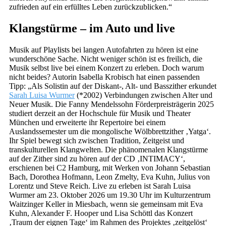
zufrieden auf ein erfülltes Leben zurückzublicken.“
Klangstürme – im Auto und live
Musik auf Playlists bei langen Autofahrten zu hören ist eine
wunderschöne Sache. Nicht weniger schön ist es freilich, die
Musik selbst live bei einem Konzert zu erleben. Doch warum
nicht beides? Autorin Isabella Krobisch hat einen passenden
Tipp: „Als Solistin auf der Diskant-, Alt- und Basszither erkundet
Sarah Luisa Wurmer
(*2002) Verbindungen zwischen Alter und
Neuer Musik. Die Fanny Mendelssohn Förderpreisträgerin 2025
studiert derzeit an der Hochschule für Musik und Theater
München und erweiterte ihr Repertoire bei einem
Auslandssemester um die mongolische Wölbbrettzither ‚Yatga‘.
Ihr Spiel bewegt sich zwischen Tradition, Zeitgeist und
transkulturellen Klangwelten. Die phänomenalen Klangstürme
auf der Zither sind zu hören auf der CD ‚INTIMACY‘,
erschienen bei C2 Hamburg, mit Werken von Johann Sebastian
Bach, Dorothea Hofmann, Leon Zmelty, Eva Kuhn, Julius von
Lorentz und Steve Reich. Live zu erleben ist Sarah Luisa
Wurmer am 23. Oktober 2026 um 19.30 Uhr im Kulturzentrum
Waitzinger Keller in Miesbach, wenn sie gemeinsam mit Eva
Kuhn, Alexander F. Hooper und Lisa Schöttl das Konzert
‚Traum der eignen Tage‘ im Rahmen des Projektes ‚zeitgelöst‘