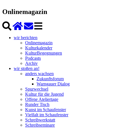
Onlinemagazin
wir berichten
Onlinemagazin
Kulturkalender
KulturBegegnungen
Podcasts
Archiv
wir stoßen an!
anders wachsen
Zukunftsforum
Warngauer Dialog
Spurwechsel
Kultur für die Jugend
Offene Ateliertage
Runder Tisch
Kunst im Schaufenster
Vielfalt im Schaufenster
Schreibwerkstatt
Schreibseminare