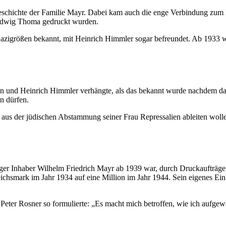
eschichte der Familie Mayr. Dabei kam auch die enge Verbindung zum 
Ludwig Thoma gedruckt wurden.
azigrößen bekannt, mit Heinrich Himmler sogar befreundet. Ab 1933 
üdin und Heinrich Himmler verhängte, als das bekannt wurde nachdem da
n dürfen.
s der jüdischen Abstammung seiner Frau Repressalien ableiten wollen,
iger Inhaber Wilhelm Friedrich Mayr ab 1939 war, durch Druckaufträge
chsmark im Jahr 1934 auf eine Million im Jahr 1944. Sein eigenes 
 Peter Rosner so formulierte: „Es macht mich betroffen, wie ich aufgew