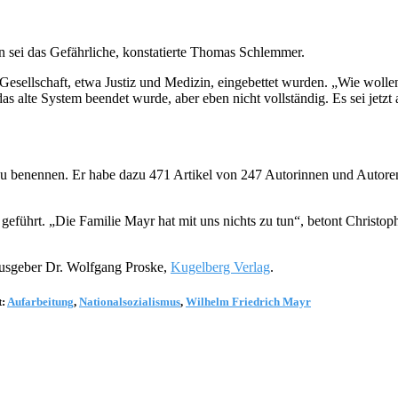
sei das Gefährliche, konstatierte Thomas Schlemmer.
Gesellschaft, etwa Justiz und Medizin, eingebettet wurden. „Wie wolle
 alte System beendet wurde, aber eben nicht vollständig. Es sei jetzt a
ter zu benennen. Er habe dazu 471 Artikel von 247 Autorinnen und Auto
eführt. „Die Familie Mayr hat mit uns nichts zu tun“, betont Christ
rausgeber Dr. Wolfgang Proske,
Kugelberg Verlag
.
t:
Aufarbeitung
,
Nationalsozialismus
,
Wilhelm Friedrich Mayr