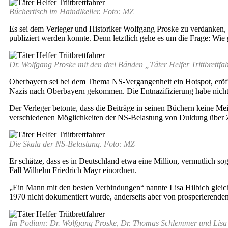
Büchertisch im Haindlkeller. Foto: MZ
Es sei dem Verleger und Historiker Wolfgang Proske zu verdanken, d
publiziert werden konnte. Denn letztlich gehe es um die Frage: Wie
Dr. Wolfgang Proske mit den drei Bänden „Täter Helfer Trittbrettf
Oberbayern sei bei dem Thema NS-Vergangenheit ein Hotspot, eröff
Nazis nach Oberbayern gekommen. Die Entnazifizierung habe nicht g
Der Verleger betonte, dass die Beiträge in seinen Büchern keine Me
verschiedenen Möglichkeiten der NS-Belastung von Duldung über Z
Die Skala der NS-Belastung. Foto: MZ
Er schätze, dass es in Deutschland etwa eine Million, vermutlich 
Fall Wilhelm Friedrich Mayr einordnen.
„Ein Mann mit den besten Verbindungen“ nannte Lisa Hilbich gleich 
1970 nicht dokumentiert wurde, anderseits aber von prosperierend
Im Podium: Dr. Wolfgang Proske, Dr. Thomas Schlemmer und Lisa H