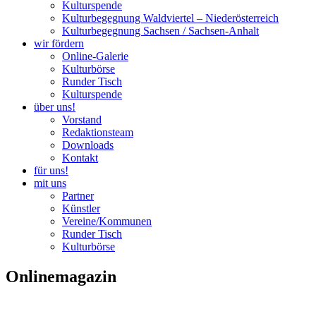
Kulturspende
Kulturbegegnung Waldviertel – Niederösterreich
Kulturbegegnung Sachsen / Sachsen-Anhalt
wir fördern
Online-Galerie
Kulturbörse
Runder Tisch
Kulturspende
über uns!
Vorstand
Redaktionsteam
Downloads
Kontakt
für uns!
mit uns
Partner
Künstler
Vereine/Kommunen
Runder Tisch
Kulturbörse
Onlinemagazin