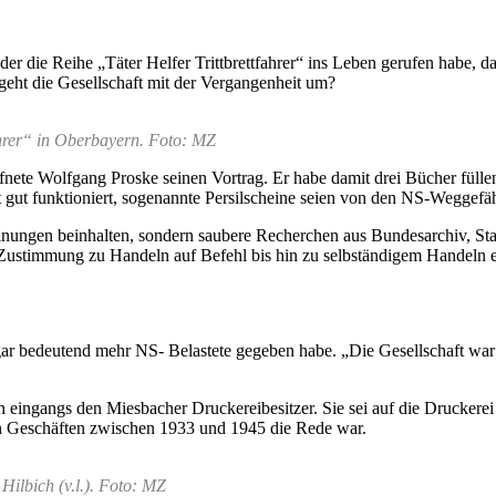
er die Reihe „Täter Helfer Trittbrettfahrer“ ins Leben gerufen habe, 
 geht die Gesellschaft mit der Vergangenheit um?
ahrer“ in Oberbayern. Foto: MZ
nete Wolfgang Proske seinen Vortrag. Er habe damit drei Bücher füll
ut funktioniert, sogenannte Persilscheine seien von den NS-Weggefäh
inungen beinhalten, sondern saubere Recherchen aus Bundesarchiv, Staa
ustimmung zu Handeln auf Befehl bis hin zu selbständigem Handeln e
sogar bedeutend mehr NS- Belastete gegeben habe. „Die Gesellschaft wa
eingangs den Miesbacher Druckereibesitzer. Sie sei auf die Druckerei 
en Geschäften zwischen 1933 und 1945 die Rede war.
ilbich (v.l.). Foto: MZ