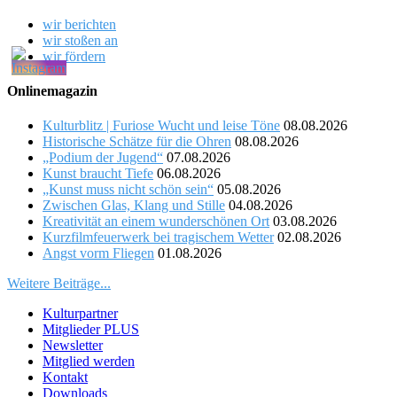
wir berichten
wir stoßen an
wir fördern
Onlinemagazin
Kulturblitz | Furiose Wucht und leise Töne
08.08.2026
Historische Schätze für die Ohren
08.08.2026
„Podium der Jugend“
07.08.2026
Kunst braucht Tiefe
06.08.2026
„Kunst muss nicht schön sein“
05.08.2026
Zwischen Glas, Klang und Stille
04.08.2026
Kreativität an einem wunderschönen Ort
03.08.2026
Kurzfilmfeuerwerk bei tragischem Wetter
02.08.2026
Angst vorm Fliegen
01.08.2026
Weitere Beiträge...
Kulturpartner
Mitglieder PLUS
Newsletter
Mitglied werden
Kontakt
Downloads