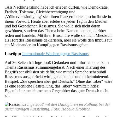
„Als Nachkriegskind habe ich erleben dürfen, wie Demokratie,
Freiheit, Toleranz, Gleichberechtigung und
‚Völkerverständigung‘ sich ihren Platz eroberten“, schreibt sie in
ihrem Vorwort. Heute aber erlebe sie jeden Tag in den Medien
und bei Gesprächen Rassismus. Sie wolle sich nicht daran
gewöhnen, sondern das Thema beim Namen nennen, darüber
reden und handeln. Mit ihrer Broschüre wolle sie nicht Miesbach
als Hort des Rassismus deklarieren, aber sie wolle den Impuls für
ein Miteinander im Kampf gegen Rassismus geben.
Lesetipp:
Internationale Wochen gegen Rassismus
Auf 36 Seiten hat Inge Jooß Gedanken und Informationen zum
Thema Rassismus zusammengefasst. Nach einer Klärung des
Begriffs sensibilisiert sie dafür, wie mittels Sprache sehr subtil
Rassismus ausgedrückt wird, gedankenlos und diskriminierend.
Beispiel: „Sie sprechen aber gut Deutsch.“ Ohne das „aber“ wäre
es eine sachliche Feststellung, das „aber“ vermittelt indes:
Eigentlich traue ich meinem Gegenüber das gute Deutsch nicht
zu.
Inge Jooß mit den Dialogtüren im Rathaus bei der
gleichnamigen Ausstellung. Foto: Isabella Krobisch