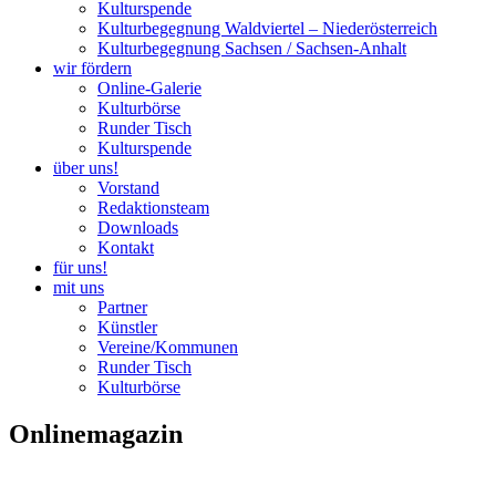
Kulturspende
Kulturbegegnung Waldviertel – Niederösterreich
Kulturbegegnung Sachsen / Sachsen-Anhalt
wir fördern
Online-Galerie
Kulturbörse
Runder Tisch
Kulturspende
über uns!
Vorstand
Redaktionsteam
Downloads
Kontakt
für uns!
mit uns
Partner
Künstler
Vereine/Kommunen
Runder Tisch
Kulturbörse
Onlinemagazin