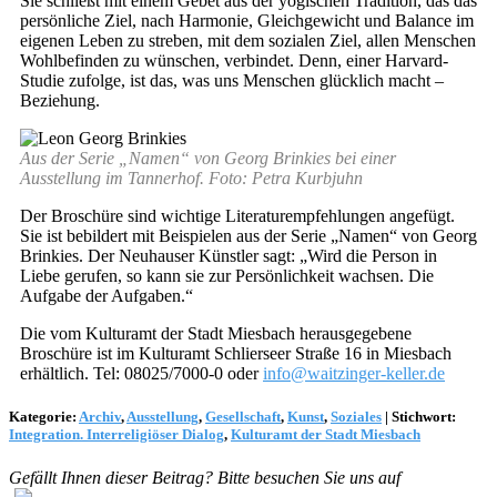
Sie schließt mit einem Gebet aus der yogischen Tradition, das das
persönliche Ziel, nach Harmonie, Gleichgewicht und Balance im
eigenen Leben zu streben, mit dem sozialen Ziel, allen Menschen
Wohlbefinden zu wünschen, verbindet. Denn, einer Harvard-
Studie zufolge, ist das, was uns Menschen glücklich macht –
Beziehung.
Aus der Serie „Namen“ von Georg Brinkies bei einer
Ausstellung im Tannerhof. Foto: Petra Kurbjuhn
Der Broschüre sind wichtige Literaturempfehlungen angefügt.
Sie ist bebildert mit Beispielen aus der Serie „Namen“ von Georg
Brinkies. Der Neuhauser Künstler sagt: „Wird die Person in
Liebe gerufen, so kann sie zur Persönlichkeit wachsen. Die
Aufgabe der Aufgaben.“
Die vom Kulturamt der Stadt Miesbach herausgegebene
Broschüre ist im Kulturamt Schlierseer Straße 16 in Miesbach
erhältlich. Tel: 08025/7000-0 oder
info@waitzinger-keller.de
Kategorie:
Archiv
,
Ausstellung
,
Gesellschaft
,
Kunst
,
Soziales
|
Stichwort:
Integration. Interreligiöser Dialog
,
Kulturamt der Stadt Miesbach
Gefällt Ihnen dieser Beitrag? Bitte besuchen Sie uns auf