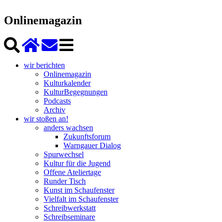
Onlinemagazin
wir berichten
Onlinemagazin
Kulturkalender
KulturBegegnungen
Podcasts
Archiv
wir stoßen an!
anders wachsen
Zukunftsforum
Warngauer Dialog
Spurwechsel
Kultur für die Jugend
Offene Ateliertage
Runder Tisch
Kunst im Schaufenster
Vielfalt im Schaufenster
Schreibwerkstatt
Schreibseminare