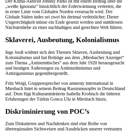
Der Klima-Aktivist Johnny Parks ist mit einem Beitrag über die
„weiße Ignoranz“ hinsichtlich der Erderwärmung vertreten, die
in erster Linie vom Globalen Norden verursacht wird. Der
Globale Süden indes sei zwei bis dreimal verletzlicher. Dieser
Ungerechtigkeit müsse ein Ende gesetzt werden und stattdessen
Nächstenliebe zu einer nachhaltigen und gerechten Welt führen.
Sklaverei, Ausbeutung, Kolonialismus
Inge Jooß widmet sich den Themen Sklaven, Ausbeutung und
Kolonialismus und hat Beiträge aus dem „Miesbacher Anzeiger“
zum Thema „Antisemitisches“ aus dem Jahr 1920 herausgesucht
und heutigen Äußerungen zu Antimuslimismus und
Antiziganismus gegenübergestellt.
Fritz Weigl, Gruppensprecher von amnesty international in
Miesbach listet in seinem Beitrag Rassismusopfer in Deutschland
auf. Dem fügt Kulturamtsleiterin Isabella Krobisch die bitteren
Erfahrungen der Türkin Gonca Ulu in Miesbach hinzu.
Diskriminierung von POC’s
Zum Diskutieren und Nachdenken sind eine Reihe von
überregionalen Sichtweisen und Ausdrücken unserer vertrauten