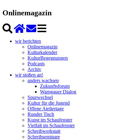
Onlinemagazin
wir berichten
Onlinemagazin
Kulturkalender
KulturBegegnungen
Podcasts
Archiv
wir stoßen an!
anders wachsen
Zukunftsforum
Warngauer Dialog
Spurwechsel
Kultur für die Jugend
Offene Ateliertage
Runder Tisch
Kunst im Schaufenster
Vielfalt im Schaufenster
Schreibwerkstatt
Schreibseminare