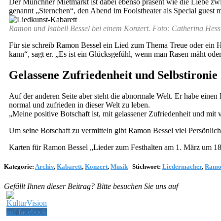
Der Münchner Mietmarkt ist dabei ebenso präsent wie die Liebe zwis
genannt „Sternchen“, den Abend im Foolstheater als Special guest mi
Ramon und Isabell Bessel bei einem Konzert. Foto: Catherina Hess
Für sie schreib Ramon Bessel ein Lied zum Thema Treue oder ein Ho
kann“, sagt er. „Es ist ein Glücksgefühl, wenn man Rasen mäht oder 
Gelassene Zufriedenheit und Selbstironie
Auf der anderen Seite aber steht die abnormale Welt. Er habe einen
normal und zufrieden in dieser Welt zu leben.
„Meine positive Botschaft ist, mit gelassener Zufriedenheit und mit v
Um seine Botschaft zu vermitteln gibt Ramon Bessel viel Persönliche
Karten für Ramon Bessel „Lieder zum Festhalten am 1. März um 18
Kategorie:
Archiv
,
Kabarett
,
Konzert
,
Musik
|
Stichwort:
Liedermacher
,
Ramon
Gefällt Ihnen dieser Beitrag? Bitte besuchen Sie uns auf