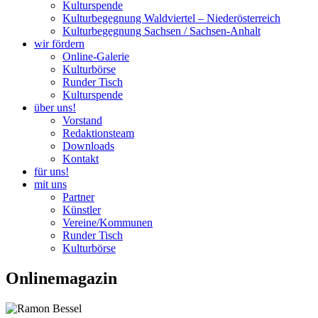
Kulturspende
Kulturbegegnung Waldviertel – Niederösterreich
Kulturbegegnung Sachsen / Sachsen-Anhalt
wir fördern
Online-Galerie
Kulturbörse
Runder Tisch
Kulturspende
über uns!
Vorstand
Redaktionsteam
Downloads
Kontakt
für uns!
mit uns
Partner
Künstler
Vereine/Kommunen
Runder Tisch
Kulturbörse
Onlinemagazin