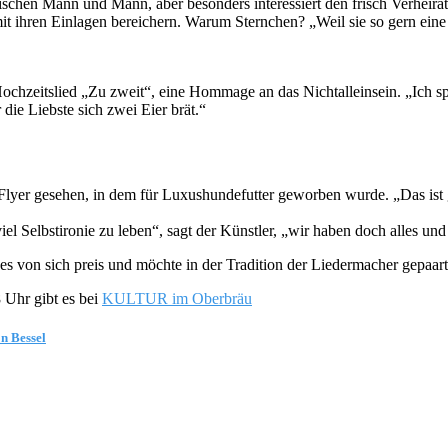
chen Mann und Mann, aber besonders interessiert den frisch Verheirate
t ihren Einlagen bereichern. Warum Sternchen? „Weil sie so gern eine K
chzeitslied „Zu zweit“, eine Hommage an das Nichtalleinsein. „Ich sp
die Liebste sich zwei Eier brät.“
 Flyer gesehen, in dem für Luxushundefutter geworben wurde. „Das ist 
iel Selbstironie zu leben“, sagt der Künstler, „wir haben doch alles und 
s von sich preis und möchte in der Tradition der Liedermacher gepaart
 Uhr gibt es bei
KULTUR im Oberbräu
 Bessel