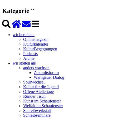
Kategorie ''
wir berichten
Onlinemagazin
Kulturkalender
KulturBegegnungen
Podcasts
Archiv
wir stoßen an!
anders wachsen
Zukunftsforum
Warngauer Dialog
Spurwechsel
Kultur für die Jugend
Offene Ateliertage
Runder Tisch
Kunst im Schaufenster
Vielfalt im Schaufenster
Schreibwerkstatt
Schreibseminare