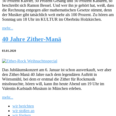
50 Prozent Klavier, 50 Prozent Gesang und 50 Prozent Kabarett, so
beschreibt sich Ramon Bessel. Und wer ihn je gehört hat, weiß, dass
die Rechnung entgegen aller mathematischen Gesetze stimmt, denn
der Musiker gibt tatsächlich weit mehr als 100 Prozent. Zu hören am
Sonntag um 18 Uhr im KULTUR im Oberbräu Holzkirchen.
mehr...
40 Jahre Zither-Manä
03.01.2020
Das Jubiläumskonzert am 6. Januar ist schon ausverkauft, wer aber
den Zither-Manä 40 Jahre nach dem legendären Auftritt in
Wörnsmühl, bei dem er erstmal die Zither für Rockmusik
missbrauchte, hören will, kann ihn heute Abend um 19 Uhr im
Valentin-Karlstadt-Musäum in München erleben.
mehr...
wir berichten
wir stoßen an
wir fördern